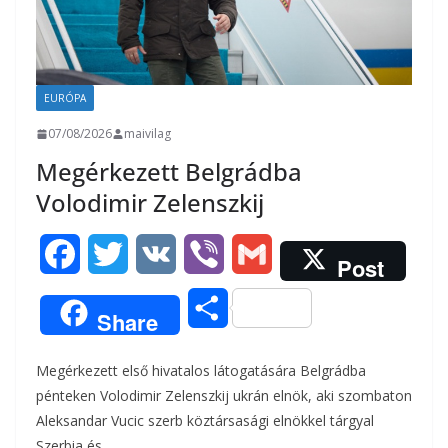
EURÓPA
07/08/2026
maivilag
Megérkezett Belgrádba
Volodimir Zelenszkij
F
T
V
V
G
Post
a
w
K
i
m
O
Share
c
i
b
a
s
Megérkezett első hivatalos látogatására Belgrádba
e
t
e
i
s
pénteken Volodimir Zelenszkij ukrán elnök, aki szombaton
b
t
r
l
Aleksandar Vucic szerb köztársasági elnökkel tárgyal
z
Szerbia és