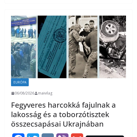
b
t
r
l
z
o
e
a
o
r
m
k
e
g
EURÓPA
06/08/2026
maivilag
Fegyveres harcokká fajulnak a
lakosság és a toborzótisztek
összecsapásai Ukrajnában