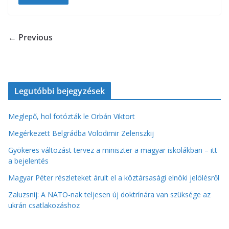
s
b
t
r
l
z
o
e
← Previous
a
o
r
m
k
e
Legutóbbi bejegyzések
g
Meglepő, hol fotózták le Orbán Viktort
Megérkezett Belgrádba Volodimir Zelenszkij
Gyökeres változást tervez a miniszter a magyar iskolákban – itt
a bejelentés
Magyar Péter részleteket árult el a köztársasági elnöki jelölésről
Zaluzsnij: A NATO-nak teljesen új doktrínára van szüksége az
ukrán csatlakozáshoz