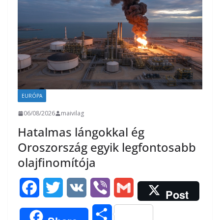
o
r
m
k
e
g
EURÓPA
06/08/2026
maivilag
Hatalmas lángokkal ég
Oroszország egyik legfontosabb
olajfinomítója
F
T
V
V
G
Post
a
w
K
i
m
O