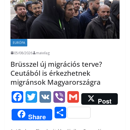
k
e
g
EURÓPA
05/08/2026
maivilag
Brüsszel új migrációs terve?
Ceutából is érkezhetnek
migránsok Magyarországra
F
T
V
V
G
Post
a
w
K
i
m
O
Share
c
i
b
a
s