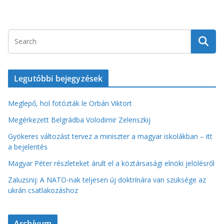
Legutóbbi bejegyzések
Meglepő, hol fotózták le Orbán Viktort
Megérkezett Belgrádba Volodimir Zelenszkij
Gyökeres változást tervez a miniszter a magyar iskolákban – itt
a bejelentés
Magyar Péter részleteket árult el a köztársasági elnöki jelölésről
Zaluzsnij: A NATO-nak teljesen új doktrínára van szüksége az
ukrán csatlakozáshoz
Archívum