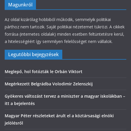
Magunkról
Az oldal kizárólag hobbiból működik, semmelyik politikai
párthoz nem tartozik. Saját politikai nézetemet tükrözi. A cikkek
forrása (internetes oldalak) minden esetben feltüntetésre kerül,
a hitelességéért így semmilyen felelősséget nem vállalok.
Legutóbbi bejegyzések
Meglepő, hol fotózták le Orbán Viktort
Megérkezett Belgrádba Volodimir Zelenszkij
Gyökeres változást tervez a miniszter a magyar iskolákban –
itt a bejelentés
Magyar Péter részleteket árult el a köztársasági elnöki
jelölésről