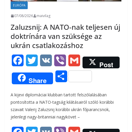
EURÓPA
07/08/2026
maivilag
Zaluzsnij: A NATO-nak teljesen új
doktrínára van szüksége az
ukrán csatlakozáshoz
F
T
V
V
G
Post
a
w
K
i
m
O
Share
c
i
b
a
s
A kijevi diplomáciai klubban tartott felszólalásában
e
t
e
i
s
pontosította a NATO-tagság kilátásairól szóló korábbi
b
t
r
l
szavait Valerij Zaluzsnij korábbi ukrán főparancsnok,
z
jelenlegi nagy-britanniai nagykövet –
o
e
a
o
r