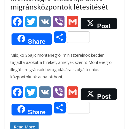
migránsközpontok létesítését
F
T
V
V
G
Post
a
w
K
i
m
O
Share
c
i
b
a
s
Milojko Spajic montenegrói miniszterelnök kedden
e
t
e
i
s
tagadta azokat a híreket, amelyek szerint Montenegró
b
t
r
l
illegális migránsok befogadására szolgáló uniós
z
központoknak adna otthont,
o
e
a
o
r
F
T
V
V
G
m
Post
k
a
w
K
i
m
e
O
Share
c
i
b
a
g
s
e
t
e
i
Read More