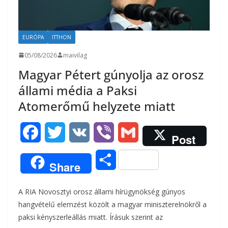
EURÓPA
ITTHON
05/08/2026
maivilag
Magyar Pétert gúnyolja az orosz
állami média a Paksi
Atomerőmű helyzete miatt
F
T
V
V
G
Post
a
w
K
i
m
O
Share
c
i
b
a
s
A RIA Novosztyi orosz állami hírügynökség gúnyos
e
t
e
i
s
hangvételű elemzést közölt a magyar miniszterelnökről a
b
t
r
l
paksi kényszerleállás miatt. Írásuk szerint az
z