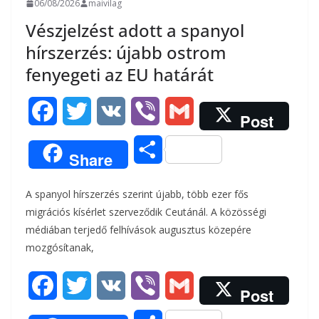
06/08/2026
maivilag
Vészjelzést adott a spanyol
hírszerzés: újabb ostrom
fenyegeti az EU határát
F
T
V
V
G
Post
a
w
K
i
m
O
Share
c
i
b
a
s
A spanyol hírszerzés szerint újabb, több ezer fős
e
t
e
i
s
migrációs kísérlet szerveződik Ceutánál. A közösségi
b
t
r
l
médiában terjedő felhívások augusztus közepére
z
mozgósítanak,
o
e
a
o
r
F
T
V
V
G
m
Post
k
a
w
K
i
m