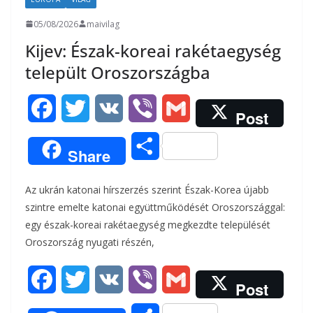
05/08/2026
maivilag
Kijev: Észak-koreai rakétaegység
települt Oroszországba
F
T
V
V
G
Post
a
w
K
i
m
O
Share
c
i
b
a
s
Az ukrán katonai hírszerzés szerint Észak-Korea újabb
e
t
e
i
s
szintre emelte katonai együttműködését Oroszországgal:
b
t
r
l
egy észak-koreai rakétaegység megkezdte települését
z
Oroszország nyugati részén,
o
e
a
o
r
F
T
V
V
G
m
Post
k
a
w
K
i
m