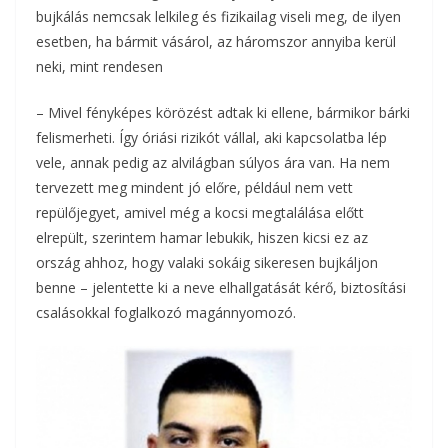
bujkálás nemcsak lelkileg és fizikailag viseli meg, de ilyen
esetben, ha bármit vásárol, az háromszor annyiba kerül
neki, mint rendesen
– Mivel fényképes körözést adtak ki ellene, bármikor bárki
felismerheti. Így óriási rizikót vállal, aki kapcsolatba lép
vele, annak pedig az alvilágban súlyos ára van. Ha nem
tervezett meg mindent jó előre, például nem vett
repülőjegyet, amivel még a kocsi megtalálása előtt
elrepült, szerintem hamar lebukik, hiszen kicsi ez az
ország ahhoz, hogy valaki sokáig sikeresen bujkáljon
benne – jelentette ki a neve elhallgatását kérő, biztosítási
csalásokkal foglalkozó magánnyomozó.