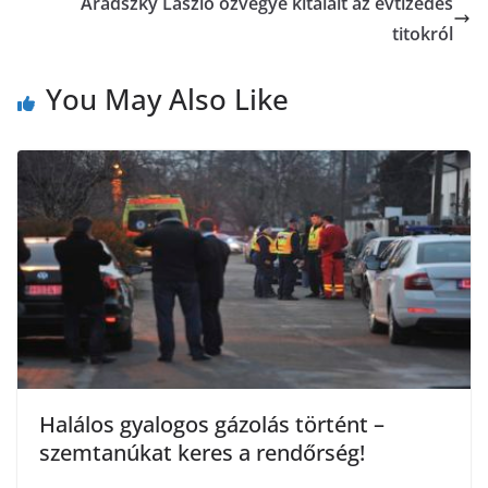
Aradszky László özvegye kitálalt az évtizedes
m
k
titokról
e
You May Also Like
g
Halálos gyalogos gázolás történt –
szemtanúkat keres a rendőrség!