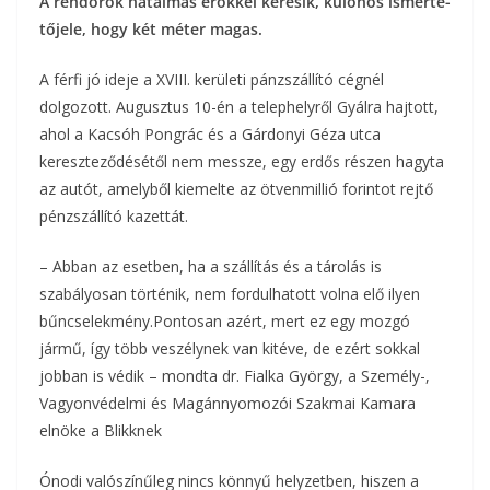
A rend­őrök ha­tal­mas erők­kel ke­re­sik, kü­lö­nös is­mer­te­
o
e
tő­jele, hogy két méter magas.
a
o
r
m
A férfi jó ideje a XVIII. kerületi pánzszállító cégnél
k
dolgozott. Augusztus 10-én a telephelyről Gyálra hajtott,
e
ahol a Kacsóh Pongrác és a Gárdonyi Géza utca
g
kereszteződésétől nem messze, egy erdős részen hagyta
az autót, amelyből kiemelte az ötvenmillió forintot rejtő
pénzszállító kazettát.
–
Abban az esetben, ha a szállítás és a tárolás is
szabályosan történik, nem fordulhatott volna elő ilyen
bűncselekmény.
Pontosan azért, mert ez egy mozgó
jármű, így több veszélynek van kitéve, de ezért sokkal
jobban is védik – mondta dr. Fialka György, a Személy-,
Vagyonvédelmi és Magánnyomozói Szakmai Kamara
elnöke a Blikknek
Ónodi valószínűleg nincs könnyű helyzetben, hiszen a