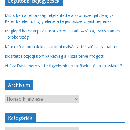
Legutóbbi bejegyzések
Miközben a fél ország feljelentette a szomszédját, Magyar
Péter bejelenti, hogy elérte a teljes összefogást népének
Meglepő katonai paktumot kötött Szaúd-Arábia, Pakisztán és
Törökország
Kétmillióan bújnak ki a katonai nyilvántartás alól Ukrajnában
Időzített közjogi bomba ketyeg a Tisza terve mögött
Vitézy Dávid nem vette figyelembe az időseket és a falusiakat?
Archívum
A
r
c
Kategóriák
h
í