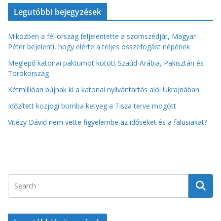
Legutóbbi bejegyzések
Miközben a fél ország feljelentette a szomszédját, Magyar
Péter bejelenti, hogy elérte a teljes összefogást népének
Meglepő katonai paktumot kötött Szaúd-Arábia, Pakisztán és
Törökország
Kétmillióan bújnak ki a katonai nyilvántartás alól Ukrajnában
Időzített közjogi bomba ketyeg a Tisza terve mögött
Vitézy Dávid nem vette figyelembe az időseket és a falusiakat?