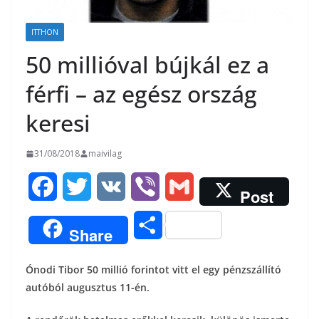
ITTHON
50 millióval bújkál ez a
férfi – az egész ország
keresi
31/08/2018
maivilag
F
T
V
V
G
Post
a
w
K
i
m
O
Share
c
i
b
a
s
Ónodi Tibor 50 mil­lió fo­rin­tot vitt el egy pénz­szál­lító
e
t
e
i
s
au­tó­ból au­gusz­tus 11-én.
b
t
r
l
z