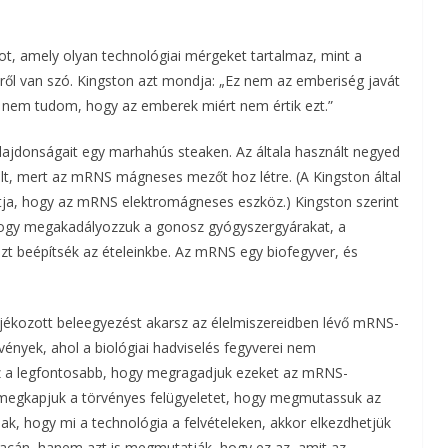
ot, amely olyan technológiai mérgeket tartalmaz, mint a
bbről van szó. Kingston azt mondja: „Ez nem az emberiség javát
zt nem tudom, hogy az emberek miért nem értik ezt.”
jdonságait egy marhahús steaken. Az általa használt negyed
lt, mert az mRNS mágneses mezőt hoz létre. (A Kingston által
ítja, hogy az mRNS elektromágneses eszköz.) Kingston szerint
hogy megakadályozzuk a gonosz gyógyszergyárakat, a
zt beépítsék az ételeinkbe. Az mRNS egy biofegyver, és
jékozott beleegyezést akarsz az élelmiszereidben lévő mRNS-
ények, ahol a biológiai hadviselés fegyverei nem
 az a legfontosabb, hogy megragadjuk ezeket az mRNS-
s megkapjuk a törvényes felügyeletet, hogy megmutassuk az
ak, hogy mi a technológia a felvételeken, akkor elkezdhetjük
 piacán, hanem azt is megmutatják, hogy ez az, amit az