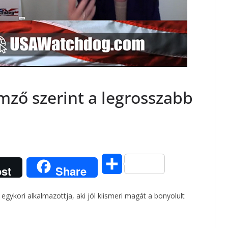
mző szerint a legrosszabb
O
st
Share
s
egykori alkalmazottja, aki jól kiismeri magát a bonyolult
s
z