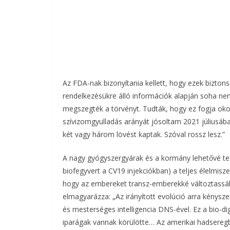
Az FDA-nak bizonyítania kellett, hogy ezek bizt
rendelkezésükre álló információk alapján soha nem
megszegték a törvényt. Tudták, hogy ez fogja oko
szívizomgyulladás arányát jósoltam 2021 júliusáb
két vagy három lövést kaptak. Szóval rossz lesz.”
A nagy gyógyszergyárak és a kormány lehetővé te
biofegyvert a CV19 injekciókban) a teljes élelmiszer
hogy az embereket transz-emberekké változtassák 
elmagyarázza: „Az irányított evolúció arra kénysze
és mesterséges intelligencia DNS-ével. Ez a bio-digi
iparágak vannak körülötte… Az amerikai hadseregb