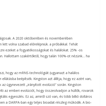
onságosak. A 2020 októberében és novemberében
 lett volna szabad előrelépniük. a próbákkal. Tehát
zni ezeket a fogyatékosságokat és halálokat. 25% -os
an. Hallottam szakértőktől, hogy talán 100%-ot nézünk… ha
szi, hogy az mRNS-technológiát (ugyanazt a halálos
-ellátásba beépítsék. Kingston azt állítja, hogy ez azért van,
az úgynevezett „irányított evolúció” során. Kingston
ríti az emberi evolúciót, hogy összeolvadjon a hüllők, rovarok
tális egyesülés. Ez az, amiről szó van, és több billió dolláros
en a DARPA-ban egy teljes bioadat-részleg működik. A bio-