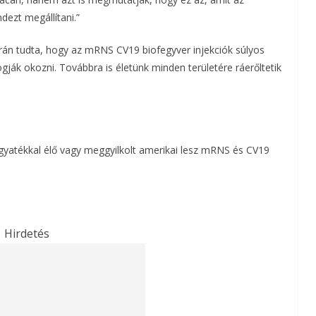
ndezt megállítani.”
orán tudta, hogy az mRNS CV19 biofegyver injekciók súlyos
ogják okozni. Továbbra is életünk minden területére ráerőltetik
fogyatékkal élő vagy meggyilkolt amerikai lesz mRNS és CV19
Hirdetés