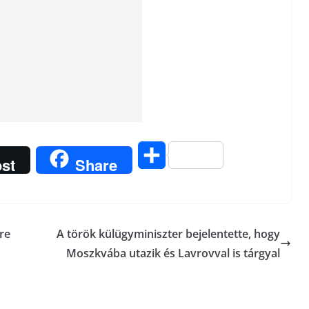
O
st
Share
s
s
re
A török külügyminiszter bejelentette, hogy
z
Moszkvába utazik és Lavrovval is tárgyal
a
m