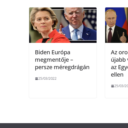
o
r
k
Biden Európa
Az oro
megmentője –
újabb 
persze méregdrágán
az Egy
ellen
25/03/2022
25/03/2