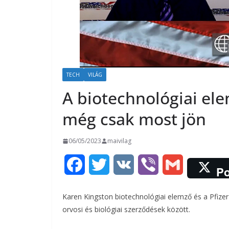
TECH
VILÁG
A biotechnológiai ele
még csak most jön
06/05/2023
maivilag
F
T
V
V
G
Po
a
w
K
i
m
Karen Kingston biotechnológiai elemző és a Pfizer 
c
i
b
a
orvosi és biológiai szerződések között.
e
t
e
i