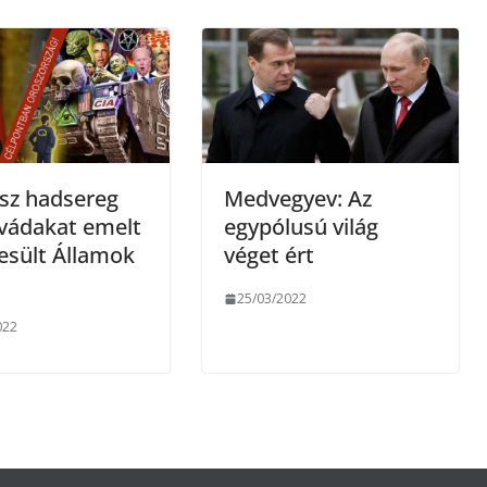
e
g
sz hadsereg
Medvegyev: Az
vádakat emelt
egypólusú világ
esült Államok
véget ért
25/03/2022
022