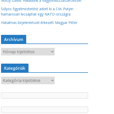
Vitézy Dávid: Haladunk a vagyonvisszaszerzéssel
Súlyos figyelmeztetést adott ki a CIA: Putyin
hamarosan lecsaphat egy NATO-országra
Hatalmas bejelentéssel érkezett Magyar Péter
Archívum
A
r
c
Kategóriák
h
í
K
v
a
u
t
m
e
g
ó