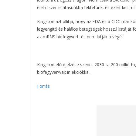
élelmiszer-ellátásunkba fektetünk, és ezért kell mi
Kingston azt állítja, hogy az FDA és a CDC már k
legyengítő és halálos betegségek hosszú listáját f
az mRNS biofegyvert, és nem látják a végét.
Kingston előrejelzése szerint 2030-ra 200 millió 
biofegyver/vax injekciókkal.
Forrás