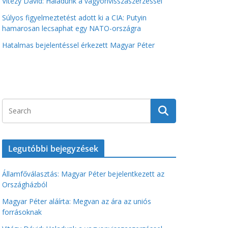
Vitézy Dávid: Haladunk a vagyonvisszaszerzéssel
Súlyos figyelmeztetést adott ki a CIA: Putyin
hamarosan lecsaphat egy NATO-országra
Hatalmas bejelentéssel érkezett Magyar Péter
Legutóbbi bejegyzések
Államfőválasztás: Magyar Péter bejelentkezett az
Országházból
Magyar Péter aláírta: Megvan az ára az uniós
forrásoknak