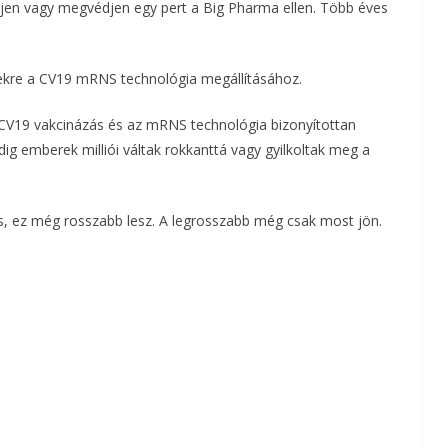
erjen vagy megvédjen egy pert a Big Pharma ellen. Több éves
a
m
nyekre a CV19 mRNS technológia megállításához.
e
 CV19 vakcinázás és az mRNS technológia bizonyítottan
dig emberek milliói váltak rokkanttá vagy gyilkoltak meg a
g
os, ez még rosszabb lesz. A legrosszabb még csak most jön.