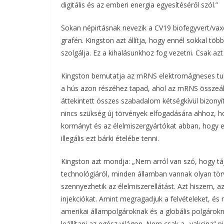
digitális és az emberi energia egyesítéséről szól.”
Sokan népirtásnak nevezik a CV19 biofegyvert/vax
grafén. Kingston azt állítja, hogy ennél sokkal tö
szolgálja. Ez a kihalásunkhoz fog vezetni. Csak a
Kingston bemutatja az mRNS elektromágneses tula
a hús azon részéhez tapad, ahol az mRNS összeál
áttekintett összes szabadalom kétségkívül bizony
nincs szükség új törvények elfogadására ahhoz, 
kormányt és az élelmiszergyártókat abban, hogy e
illegális ezt bárki ételébe tenni.
Kingston azt mondja: „Nem arról van szó, hogy tá
technológiáról, minden államban vannak olyan törv
szennyezhetik az élelmiszerellátást. Azt hiszem,
injekciókat. Amint megragadjuk a felvételeket, é
amerikai állampolgároknak és a globális polgárokn
leállítani az egész világon. Nem csak a „vakcina”