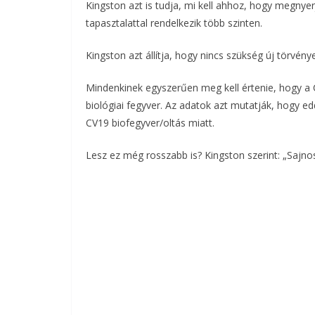
Kingston azt is tudja, mi kell ahhoz, hogy megny
tapasztalattal rendelkezik több szinten.
b
t
r
l
o
e
Kingston azt állítja, hogy nincs szükség új törvé
o
r
Mindenkinek egyszerűen meg kell értenie, hogy a
biológiai fegyver. Az adatok azt mutatják, hogy ed
k
CV19 biofegyver/oltás miatt.
Lesz ez még rosszabb is? Kingston szerint: „Sajn