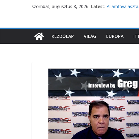
Skip
Latest:
Államfőválasztá
szombat, augusztus 8, 2026
to
Országházból
Magyar Péter al
content
Vitézy Dávid: H
Súlyos figyelme
KEZDŐLAP
VILÁG
EURÓPA
IT
lecsaphat egy 
Hatalmas bejele