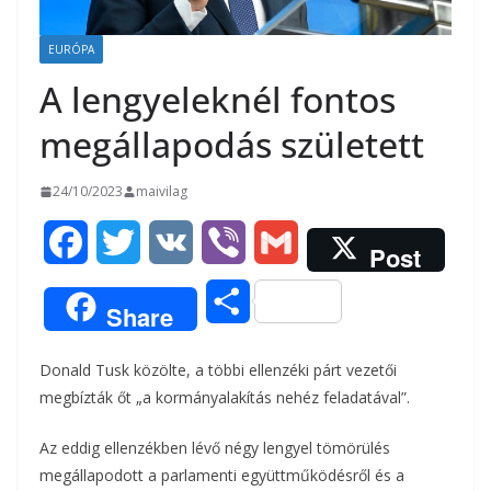
EURÓPA
A lengyeleknél fontos
megállapodás született
24/10/2023
maivilag
F
T
V
V
G
Post
a
w
K
i
m
O
Share
c
i
b
a
s
Donald Tusk közölte, a többi ellenzéki párt vezetői
e
t
e
i
s
megbízták őt „a kormányalakítás nehéz feladatával”.
b
t
r
l
z
Az eddig ellenzékben lévő négy lengyel tömörülés
o
e
megállapodott a parlamenti együttműködésről és a
a