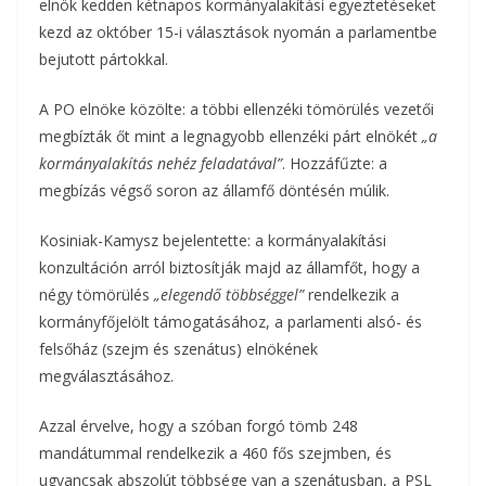
elnök kedden kétnapos kormányalakítási egyeztetéseket
kezd az október 15-i választások nyomán a parlamentbe
bejutott pártokkal.
A PO elnöke közölte: a többi ellenzéki tömörülés vezetői
megbízták őt mint a legnagyobb ellenzéki párt elnökét
„a
kormányalakítás nehéz feladatával”
. Hozzáfűzte: a
megbízás végső soron az államfő döntésén múlik.
Kosiniak-Kamysz bejelentette: a kormányalakítási
konzultáción arról biztosítják majd az államfőt, hogy a
négy tömörülés
„elegendő többséggel”
rendelkezik a
kormányfőjelölt támogatásához, a parlamenti alsó- és
felsőház (szejm és szenátus) elnökének
megválasztásához.
Azzal érvelve, hogy a szóban forgó tömb 248
mandátummal rendelkezik a 460 fős szejmben, és
ugyancsak abszolút többsége van a szenátusban, a PSL