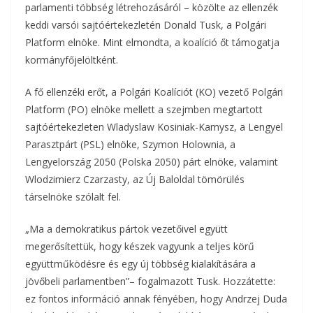
parlamenti többség létrehozásáról – közölte az ellenzék
o
r
m
keddi varsói sajtóértekezletén Donald Tusk, a Polgári
k
Platform elnöke. Mint elmondta, a koalíció őt támogatja
e
kormányfőjelöltként.
g
A fő ellenzéki erőt, a Polgári Koalíciót (KO) vezető Polgári
Platform (PO) elnöke mellett a szejmben megtartott
sajtóértekezleten Wladyslaw Kosiniak-Kamysz, a Lengyel
Parasztpárt (PSL) elnöke, Szymon Holownia, a
Lengyelország 2050 (Polska 2050) párt elnöke, valamint
Wlodzimierz Czarzasty, az Új Baloldal tömörülés
társelnöke szólalt fel.
„Ma a demokratikus pártok vezetőivel együtt
megerősítettük, hogy készek vagyunk a teljes körű
együttműködésre és egy új többség kialakítására a
jövőbeli parlamentben”– fogalmazott Tusk. Hozzátette:
ez fontos információ annak fényében, hogy Andrzej Duda