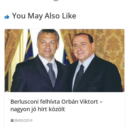
o
r
m
You May Also Like
k
e
g
Berlusconi felhívta Orbán Viktort –
nagyon jó hírt közölt
09/03/2019