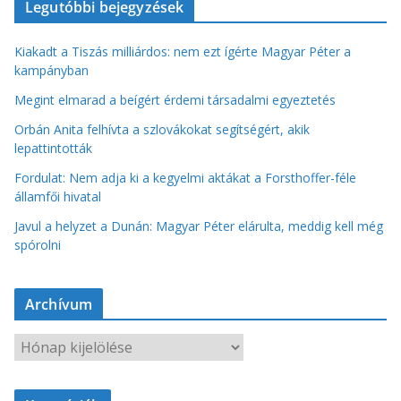
Legutóbbi bejegyzések
Kiakadt a Tiszás milliárdos: nem ezt ígérte Magyar Péter a
kampányban
Megint elmarad a beígért érdemi társadalmi egyeztetés
Orbán Anita felhívta a szlovákokat segítségért, akik
lepattintották
Fordulat: Nem adja ki a kegyelmi aktákat a Forsthoffer-féle
államfői hivatal
Javul a helyzet a Dunán: Magyar Péter elárulta, meddig kell még
spórolni
Archívum
A
r
c