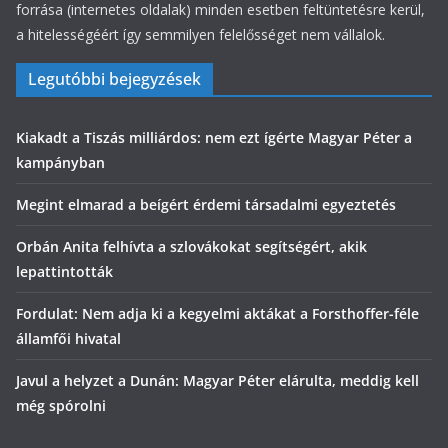
forrása (internetes oldalak) minden esetben feltüntetésre kerül,
a hitelességéért így semmilyen felelősséget nem vállalok.
Legutóbbi bejegyzések
Kiakadt a Tiszás milliárdos: nem ezt ígérte Magyar Péter a
kampányban
Megint elmarad a beígért érdemi társadalmi egyeztetés
Orbán Anita felhívta a szlovákokat segítségért, akik
lepattintották
Fordulat: Nem adja ki a kegyelmi aktákat a Forsthoffer-féle
államfői hivatal
Javul a helyzet a Dunán: Magyar Péter elárulta, meddig kell
még spórolni