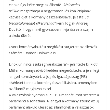
elnöke úgy ítélte meg: az államfő
„késlekedés
nélkül”
megbízhatja a négy tömörülés koalíciójának
képviselőjét a kormány összeállításával. Jelezte:
„a
bizonytalanságot elkerülendő”
kérni fogják Andrzej
Dudától, hogy minél gyorsabban hívja össze a szejm
alakuló ülését.
Gyors kormányalakítási megbízást sürgetett az ellenzék
számára Szymon Holownia is.
Elnök úr, nincs szükség várakozásra”– jelentette ki. Piotr
Müller kormányszóvivő kedden megerősítette: a jelenlegi
lengyel kormánypárt, a Jog és Igazságosság (PiS)
kísérletet tenne a kormány összeállítására, amennyiben
az államfő megbízná ezzel.
A választások nyomán a PiS 194 mandátumot szerzett a
parlamenti alsóházban. A lengyel alkotmány szerint az új
parlament alakuló ülését az államfőnek a választások