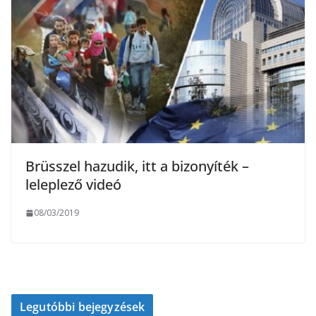
Brüsszel hazudik, itt a bizonyíték –
leleplező videó
08/03/2019
Legutóbbi bejegyzések