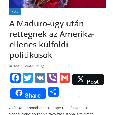
VILÁG
A Maduro-ügy után
rettegnek az Amerika-
ellenes külföldi
politikusok
10/01/2026
maivilag
F
T
V
V
G
Post
a
w
K
i
m
O
Share
c
i
b
a
s
Akár azt is mondhatnánk, hogy Nicolás Maduro
e
t
e
i
s
Venezuelából történő eltávolítása globális félelmet