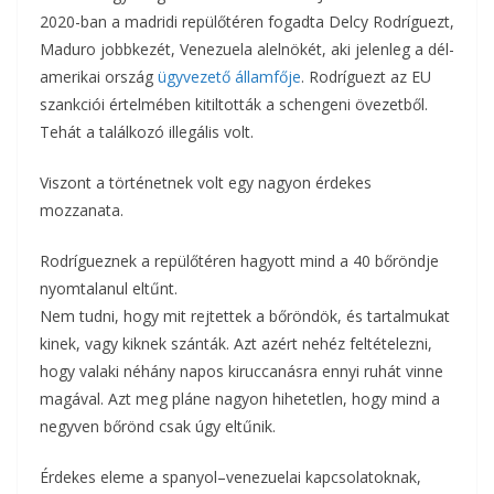
2020-ban a madridi repülőtéren fogadta Delcy Rodríguezt,
Maduro jobbkezét, Venezuela alelnökét, aki jelenleg a dél-
amerikai ország
ügyvezető államfője
. Rodríguezt az EU
szankciói értelmében kitiltották a schengeni övezetből.
Tehát a találkozó illegális volt.
Viszont a történetnek volt egy nagyon érdekes
mozzanata.
Rodrígueznek a repülőtéren hagyott mind a 40 bőröndje
nyomtalanul eltűnt.
Nem tudni, hogy mit rejtettek a bőröndök, és tartalmukat
kinek, vagy kiknek szánták. Azt azért nehéz feltételezni,
hogy valaki néhány napos kiruccanásra ennyi ruhát vinne
magával. Azt meg pláne nagyon hihetetlen, hogy mind a
negyven bőrönd csak úgy eltűnik.
Érdekes eleme a spanyol–venezuelai kapcsolatoknak,