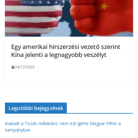
Egy amerikai hírszerzési vezető szerint
Kína jelenti a legnagyobb veszélyt
04/12/2020
Legutóbbi bejegyzések
Kiakadt a Tiszás milliárdos: nem ezt ígérte Magyar Péter a
kampányban