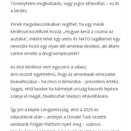
Törvénytelen megbuktatás, vagy jogos eltávolítás – ez itt
a kérdés.
Ennek megválaszolásában segíthet, ha egy másik
kérdéssel közelítünk hozzá. „Hogyan kerül a csizma az
asztalra”, miként lehet egy uniós és NATO tagállamot egy
nevezőre hozni egy olyan dél-amerikai elnökkel, aki állami
szintre emelte a drogcsempészetet?
Az első kérdésre nem egyszerű a válasz.
Ami viszont egyértelmű, hogy az amerikaiak venezuelai
beavatkozása – ha nincs is kimondva – precedens értékű.
Vagyis, ettől kezdve ha bármelyik ország hasonló lépésre
szánja el magát, hivatkozhat Maduro eltávolítására.
Így jön a képbe Lengyelország, ahol a 2023-as
választások után – amelyet a Donald Tusk vezette
unióbarát Polgári Platform nyert meg – számos