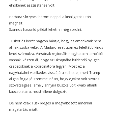
elnökének asszisztense volt.
Barbara Skrzypek három nappal a kihallgatás után
meghalt.
Számos hasonló példát lehetne még sorolni.
Tuskot és körét nagyon bántja, hogy az amerikaiak nem
állnak szóba velük. A Maduro-eset után ez felettébb kínos
lehet számukra. Varsónak regionális nagyhatalmi ambíciói
vannak, készen áll, hogy az Ukrajnába küldendő nyugati
csapatoknak a koordinátora legyen. Most ez a
nagyhatalmi viselkedés visszájára sülhet el, mert Trump
aligha fogja jó szemmel nézni, hogy egykor volt szoros
szövetségese, amely annyira büszke volt kiváló atlanti
kapcsolataira, most ellene dolgozik.
De nem csak Tusk ideges a megváltozott amerikai
magatartás miatt.