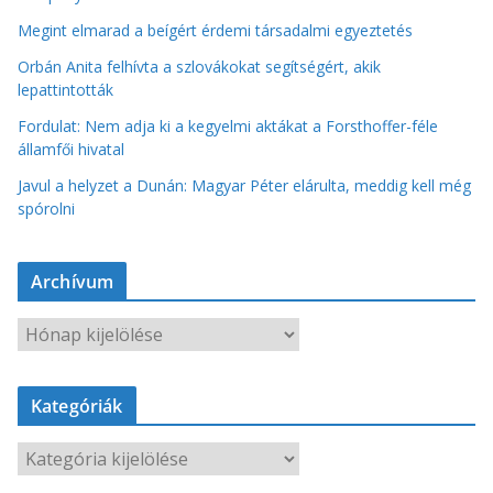
Megint elmarad a beígért érdemi társadalmi egyeztetés
Orbán Anita felhívta a szlovákokat segítségért, akik
lepattintották
Fordulat: Nem adja ki a kegyelmi aktákat a Forsthoffer-féle
államfői hivatal
Javul a helyzet a Dunán: Magyar Péter elárulta, meddig kell még
spórolni
Archívum
A
r
c
Kategóriák
h
í
K
v
a