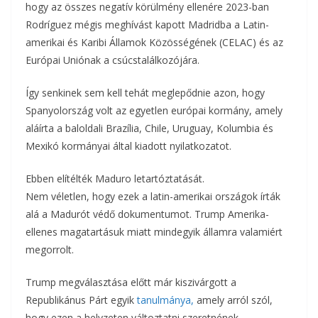
hogy az összes negatív körülmény ellenére 2023-ban
Rodríguez mégis meghívást kapott Madridba a Latin-
amerikai és Karibi Államok Közösségének (CELAC) és az
Európai Uniónak a csúcstalálkozójára.
Így senkinek sem kell tehát meglepődnie azon, hogy
Spanyolország volt az egyetlen európai kormány, amely
aláírta a baloldali Brazília, Chile, Uruguay, Kolumbia és
Mexikó kormányai által kiadott nyilatkozatot.
Ebben elítélték Maduro letartóztatását.
Nem véletlen, hogy ezek a latin-amerikai országok írták
alá a Madurót védő dokumentumot. Trump Amerika-
ellenes magatartásuk miatt mindegyik államra valamiért
megorrolt.
Trump megválasztása előtt már kiszivárgott a
Republikánus Párt egyik
tanulmánya,
amely arról szól,
hogy ezen a helyzeten változtatni szeretnének.