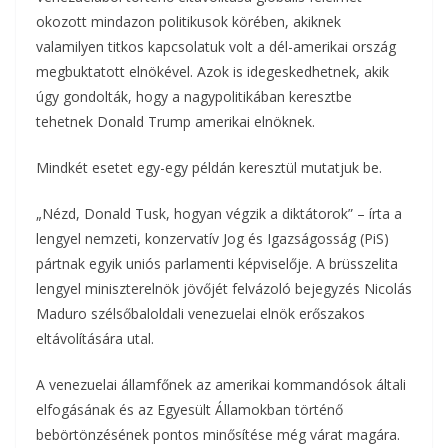
b
t
r
l
okozott mindazon politikusok körében, akiknek
z
valamilyen titkos kapcsolatuk volt a dél-amerikai ország
o
e
a
megbuktatott elnökével. Azok is idegeskedhetnek, akik
o
r
úgy gondolták, hogy a nagypolitikában keresztbe
m
tehetnek Donald Trump amerikai elnöknek.
k
e
Mindkét esetet egy-egy példán keresztül mutatjuk be.
g
„Nézd, Donald Tusk, hogyan végzik a diktátorok” – írta a
lengyel nemzeti, konzervatív Jog és Igazságosság (PiS)
pártnak egyik uniós parlamenti képviselője. A brüsszelita
lengyel miniszterelnök jövőjét felvázoló bejegyzés Nicolás
Maduro szélsőbaloldali venezuelai elnök erőszakos
eltávolítására utal.
A venezuelai államfőnek az amerikai kommandósok általi
elfogásának és az Egyesült Államokban történő
bebörtönzésének pontos minősítése még várat magára.