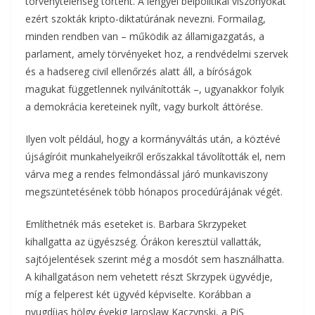
törvénytelenség történt. A lengyel belpolitikai viszonyokat
ezért szokták kripto-diktatúrának nevezni. Formailag,
minden rendben van – működik az államigazgatás, a
parlament, amely törvényeket hoz, a rendvédelmi szervek
és a hadsereg civil ellenőrzés alatt áll, a bíróságok
magukat függetlennek nyilvánították –, ugyanakkor folyik
a demokrácia kereteinek nyílt, vagy burkolt áttörése.
Ilyen volt például, hogy a kormányváltás után, a köztévé
újságíróit munkahelyeikről erőszakkal távolították el, nem
várva meg a rendes felmondással járó munkaviszony
megszüntetésének több hónapos procedúrájának végét.
Említhetnék más eseteket is. Barbara Skrzypeket
kihallgatta az ügyészség. Órákon keresztül vallatták,
sajtójelentések szerint még a mosdót sem használhatta.
A kihallgatáson nem vehetett részt Skrzypek ügyvédje,
míg a felperest két ügyvéd képviselte. Korábban a
nyugdíjas hölgy évekig Jaroslaw Kaczynski, a PiS