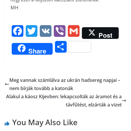
MH
F
T
V
V
G
Post
a
w
K
i
m
O
Share
c
i
b
a
s
e
t
e
i
s
b
t
r
l
Meg vannak számlálva az ukrán hadsereg napjai –
z
nem bírják tovább a katonák
o
e
a
Alakul a káosz Kijevben: lekapcsolták az áramot és a
o
r
távfűtést, elzárták a vizet
m
k
e
You May Also Like
g