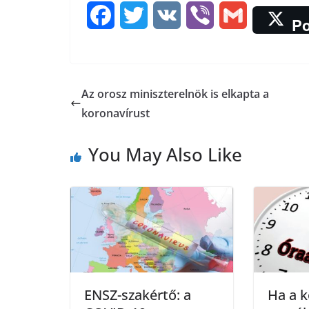
F
T
V
V
G
Po
a
w
K
i
m
c
i
b
a
Az orosz miniszterelnök is elkapta a
e
t
e
i
koronavírust
b
t
r
l
You May Also Like
o
e
o
r
k
ENSZ-szakértő: a
Ha a k