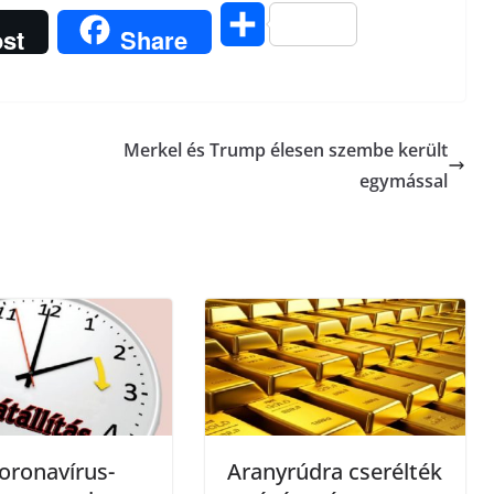
O
st
Share
s
s
Merkel és Trump élesen szembe került
z
egymással
a
m
e
g
oronavírus-
Aranyrúdra cserélték