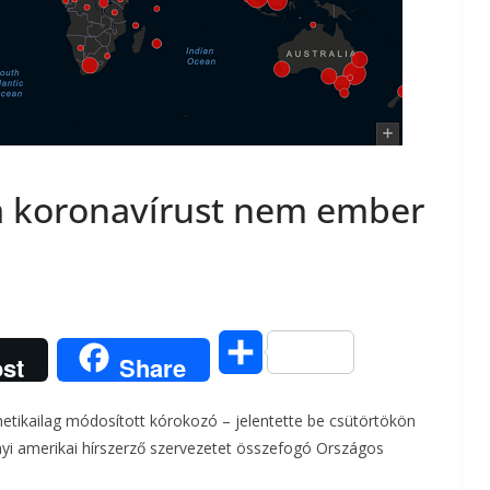
 a koronavírust nem ember
O
st
Share
s
netikailag módosított kórokozó – jelentette be csütörtökön
s
i amerikai hírszerző szervezetet összefogó Országos
z