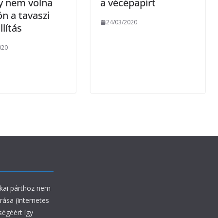
y nem volna
a vécépapírt
ön a tavaszi
24/03/2020
llítás
020
ikai párthoz nem
rrása (internetes
ségéért így