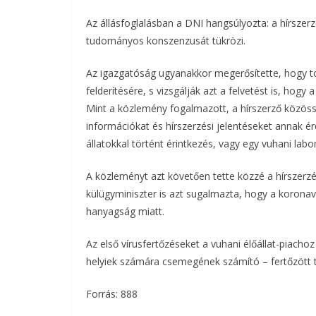
Az állásfoglalásban a DNI hangsúlyozta: a hírsze
b
t
r
l
tudományos konszenzusát tükrözi.
o
e
Az igazgatóság ugyanakkor megerősítette, hogy tov
o
r
felderítésére, s vizsgálják azt a felvetést is, hogy
k
Mint a közlemény fogalmazott, a hírszerző közösség
információkat és hírszerzési jelentéseket annak é
állatokkal történt érintkezés, vagy egy vuhani lab
A közleményt azt követően tette közzé a hírszerz
külügyminiszter is azt sugalmazta, hogy a koronaví
hanyagság miatt.
Az első vírusfertőzéseket a vuhani élőállat-piachoz
helyiek számára csemegének számító – fertőzött t
Forrás: 888