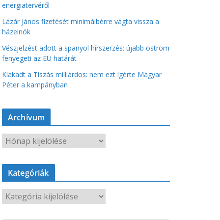
energiatervéről
Lázár János fizetését minimálbérre vágta vissza a
házelnök
Vészjelzést adott a spanyol hírszerzés: újabb ostrom
fenyegeti az EU határát
Kiakadt a Tiszás milliárdos: nem ezt ígérte Magyar
Péter a kampányban
Archívum
A
r
c
Kategóriák
h
í
K
v
a
u
t