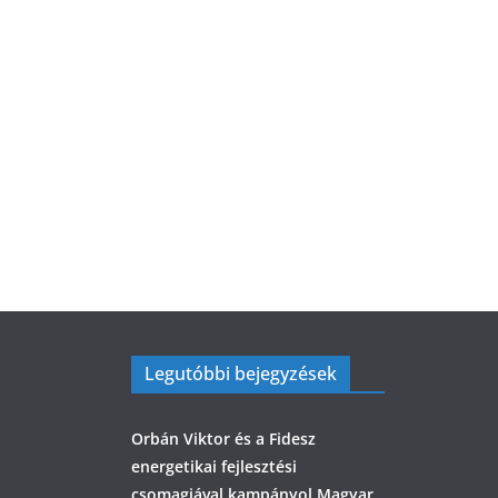
Legutóbbi bejegyzések
Orbán Viktor és a Fidesz
energetikai fejlesztési
csomagjával kampányol Magyar