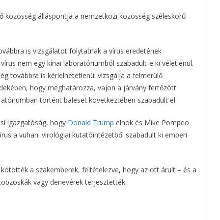
rző közösség álláspontja a nemzetközi közösség széleskörű
a
m
ábbra is vizsgálatot folytatnak a vírus eredetének
e
 a vírus nem egy kínai laboratóriumból szabadult-e ki véletlenül.
g
 továbbra is kérlelhetetlenül vizsgálja a felmerülő
rdekében, hogy meghatározza, vajon a járvány fertőzött
oratóriumban történt baleset következtében szabadult el.
ési igazgatóság, hogy
Donald Trump
elnök és Mike Pompeo
rus a vuhani virológiai kutatóintézetből szabadult ki emberi
 kötötték a szakemberek, feltételezve, hogy az ott árult – és a
obzoskák vagy denevérek terjesztették.