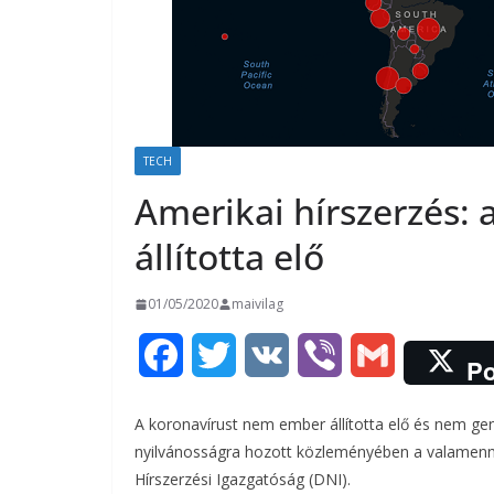
TECH
Amerikai hírszerzés:
állította elő
01/05/2020
maivilag
F
T
V
V
G
Po
a
w
K
i
m
A koronavírust nem ember állította elő és nem ge
c
i
b
a
nyilvánosságra hozott közleményében a valamenny
Hírszerzési Igazgatóság (DNI).
e
t
e
i