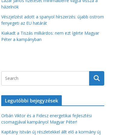
Lázár János fizetését minimálbérre vágta vissza a
házelnök
Vészjelzést adott a spanyol hírszerzés: újabb ostrom
fenyegeti az EU határát
Kiakadt a Tiszás milliárdos: nem ezt ígérte Magyar
Péter a kampányban
Legutóbbi bejegyzések
Orbán Viktor és a Fidesz energetikai fejlesztési
csomagjával kampányol Magyar Péter!
Kapitány István új részletekkel állt elő a kormány új