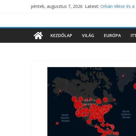
Skip
Latest:
Orbán Viktor és a 
péntek, augusztus 7, 2026
to
kampányol Magyar
Kapitány István új
content
energiatervéről
Lázár János fizet
KEZDŐLAP
VILÁG
EURÓPA
IT
Vészjelzést adott
fenyegeti az EU h
Kiakadt a Tiszás m
kampányban