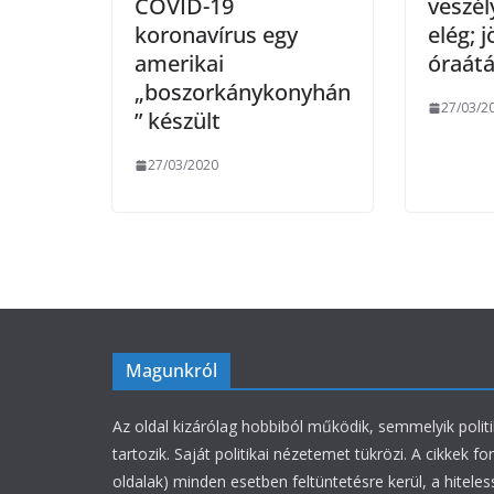
COVID-19
veszél
koronavírus egy
elég; j
amerikai
óraátá
„boszorkánykonyhán
27/03/2
” készült
27/03/2020
Magunkról
Az oldal kizárólag hobbiból működik, semmelyik polit
tartozik. Saját politikai nézetemet tükrözi. A cikkek fo
oldalak) minden esetben feltüntetésre kerül, a hiteles