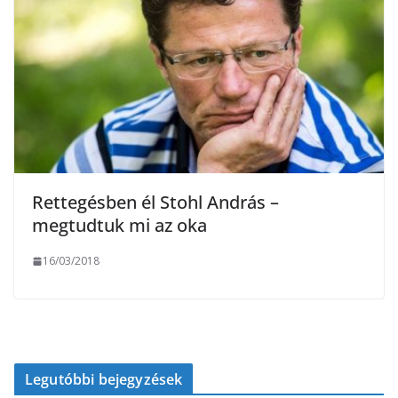
Rettegésben él Stohl And­rás –
megtudtuk mi az oka
16/03/2018
Legutóbbi bejegyzések