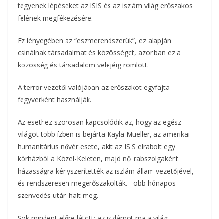
tegyenek lépéseket az ISIS és az iszlám világ erőszakos
felének megfékezésére.
Ez lényegében az “eszmerendszerük”, ez alapján
csinálnak társadalmat és közösséget, azonban ez a
közösség és társadalom velejéig romlott.
A terror vezetői valójában az erőszakot egyfajta
fegyverként használják.
Az esethez szorosan kapcsolódik az, hogy az egész
világot több ízben is bejárta Kayla Mueller, az amerikai
humanitárius nővér esete, akit az ISIS elrabolt egy
kórházból a Közel-Keleten, majd női rabszolgaként
házasságra kényszerítették az iszlám állam vezetőjével,
és rendszeresen megerőszakolták. Több hónapos
szenvedés után halt meg.
Sok mindent előre látott: az iszlámot ma a világ