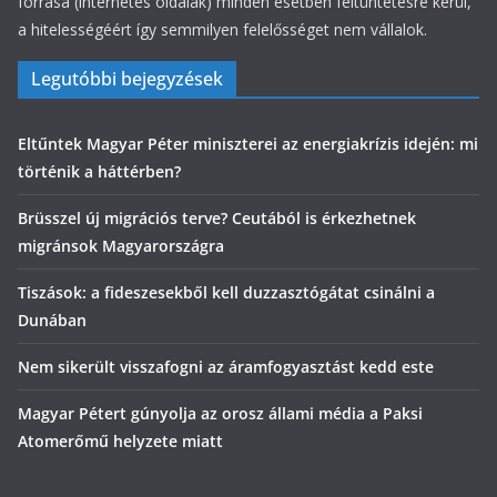
forrása (internetes oldalak) minden esetben feltüntetésre kerül,
a hitelességéért így semmilyen felelősséget nem vállalok.
Legutóbbi bejegyzések
Eltűntek Magyar Péter miniszterei az energiakrízis idején: mi
történik a háttérben?
Brüsszel új migrációs terve? Ceutából is érkezhetnek
migránsok Magyarországra
Tiszások: a fideszesekből kell duzzasztógátat csinálni a
Dunában
Nem sikerült visszafogni az áramfogyasztást kedd este
Magyar Pétert gúnyolja az orosz állami média a Paksi
Atomerőmű helyzete miatt