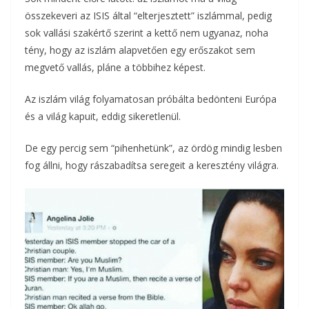
összekeveri az ISIS által “elterjesztett” iszlámmal, pedig
sok vallási szakértő szerint a kettő nem ugyanaz, noha
tény, hogy az iszlám alapvetően egy erőszakot sem
megvető vallás, pláne a többihez képest.
Az iszlám világ folyamatosan próbálta bedönteni Európa
és a világ kapuit, eddig sikeretlenül.
De egy percig sem “pihenhetünk”, az ördög mindig lesben
fog állni, hogy rászabadítsa seregeit a keresztény világra.