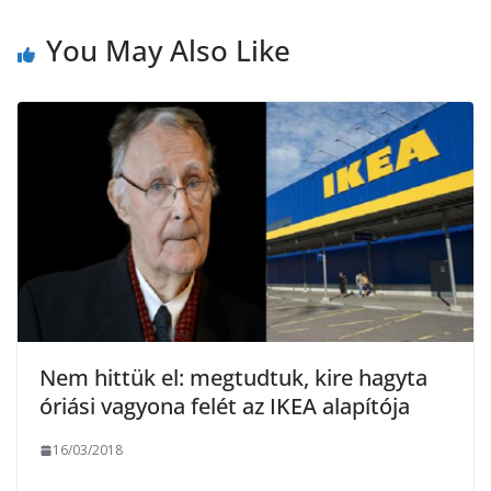
k
e
You May Also Like
g
Nem hittük el: megtudtuk, kire hagyta
óriási vagyona felét az IKEA alapítója
16/03/2018