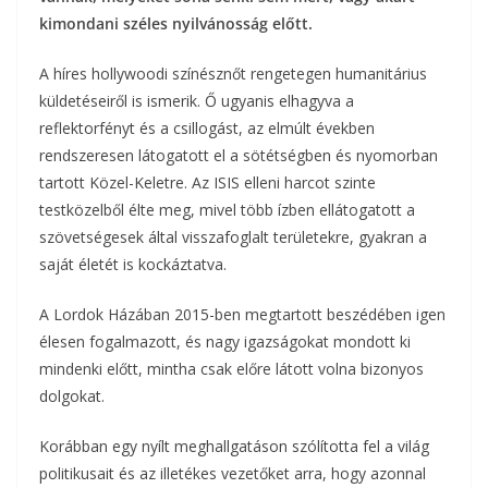
b
t
r
l
kimondani széles nyilvánosság előtt.
z
o
e
A híres hollywoodi színésznőt rengetegen humanitárius
a
küldetéseiről is ismerik. Ő ugyanis elhagyva a
o
r
m
reflektorfényt és a csillogást, az elmúlt években
k
rendszeresen látogatott el a sötétségben és nyomorban
e
tartott Közel-Keletre. Az ISIS elleni harcot szinte
g
testközelből élte meg, mivel több ízben ellátogatott a
szövetségesek által visszafoglalt területekre, gyakran a
saját életét is kockáztatva.
A Lordok Házában 2015-ben megtartott beszédében igen
élesen fogalmazott, és nagy igazságokat mondott ki
mindenki előtt, mintha csak előre látott volna bizonyos
dolgokat.
Korábban egy nyílt meghallgatáson szólította fel a világ
politikusait és az illetékes vezetőket arra, hogy azonnal