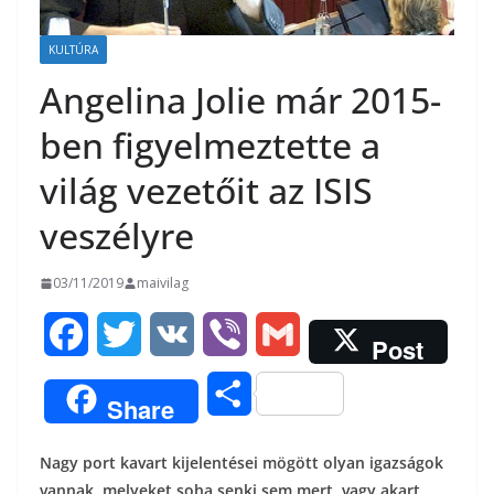
KULTÚRA
Angelina Jolie már 2015-
ben figyelmeztette a
világ vezetőit az ISIS
veszélyre
03/11/2019
maivilag
F
T
V
V
G
Post
a
w
K
i
m
O
Share
c
i
b
a
s
Nagy port kavart kijelentései mögött olyan igazságok
e
t
e
i
s
vannak, melyeket soha senki sem mert, vagy akart