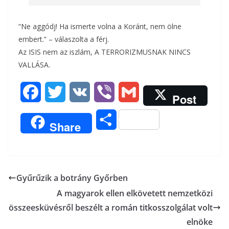
“Ne aggódj! Ha ismerte volna a Koránt, nem ölne
embert.” – válaszolta a férj.
Az ISIS nem az iszlám, A TERRORIZMUSNAK NINCS
VALLÁSA.
F
T
V
V
G
Post
a
w
K
i
m
O
Share
c
i
b
a
s
e
t
e
i
s
b
t
r
l
Gyűrűzik a botrány Győrben
z
A magyarok ellen elkövetett nemzetközi
o
e
a
összeesküvésről beszélt a román titkosszolgálat volt
o
r
m
elnöke