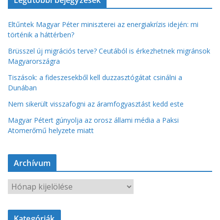
Legutóbbi bejegyzések
Eltűntek Magyar Péter miniszterei az energiakrízis idején: mi
történik a háttérben?
Brüsszel új migrációs terve? Ceutából is érkezhetnek migránsok
Magyarországra
Tiszások: a fideszesekből kell duzzasztógátat csinálni a
Dunában
Nem sikerült visszafogni az áramfogyasztást kedd este
Magyar Pétert gúnyolja az orosz állami média a Paksi
Atomerőmű helyzete miatt
Archívum
A
r
c
Kategóriák