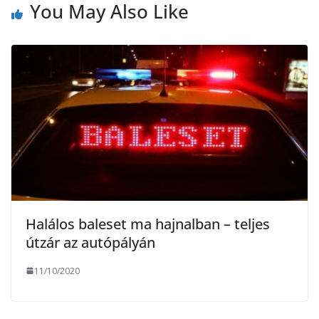
You May Also Like
k
e
g
Halálos baleset ma hajnalban – teljes
útzár az autópályán
11/10/2020