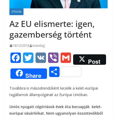
ITTHON
Az EU elismerte: igen,
gazemberség történt
18/12/2018
maivilag
F
T
V
V
G
Post
a
w
K
i
m
O
Share
c
i
b
a
s
Továbbra is másodrendűként kezelik a kelet-európai
e
t
e
i
s
tagállamok állampolgárait az Európai Unióban.
b
t
r
l
z
Uniós nyugati cégóriások évek óta becsapják kelet-
o
e
európai vásárlóikat. Nem ugyanolyan összetevőkből
a