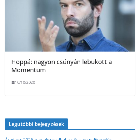
Hoppá: nagyon csúnyán lebukott a
Momentum
10/10/2020
Legutóbbi bejegyzések
Áradjon: 2026-ban elmaradhat az őszi nyugdíjemelés