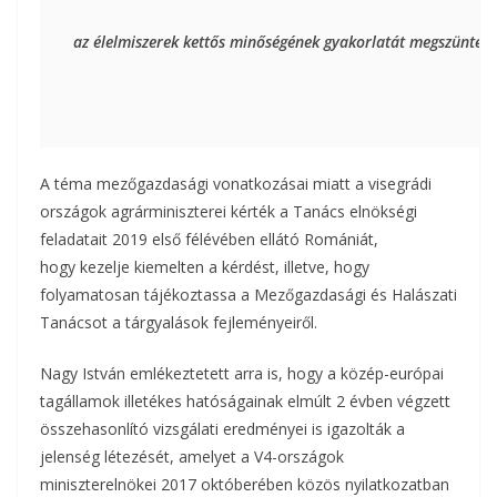
az élelmiszerek kettős minőségének gyakorlatát megszüntető
A téma mezőgazdasági vonatkozásai miatt a visegrádi
országok agrárminiszterei kérték a Tanács elnökségi
feladatait 2019 első félévében ellátó Romániát,
hogy kezelje kiemelten a kérdést, illetve, hogy
folyamatosan tájékoztassa a Mezőgazdasági és Halászati
Tanácsot a tárgyalások fejleményeiről.
Nagy István emlékeztetett arra is, hogy a közép-európai
tagállamok illetékes hatóságainak elmúlt 2 évben végzett
összehasonlító vizsgálati eredményei is igazolták a
jelenség létezését, amelyet a V4-országok
miniszterelnökei 2017 októberében közös nyilatkozatban