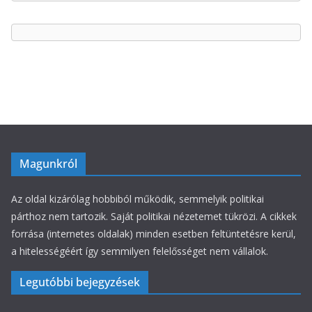
e
g
ó
r
i
á
k
Magunkról
Az oldal kizárólag hobbiból működik, semmelyik politikai
párthoz nem tartozik. Saját politikai nézetemet tükrözi. A cikkek
forrása (internetes oldalak) minden esetben feltüntetésre kerül,
a hitelességéért így semmilyen felelősséget nem vállalok.
Legutóbbi bejegyzések