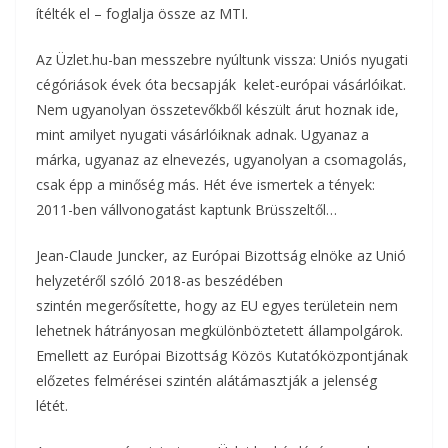
ítélték el – foglalja össze az MTI.
Az Üzlet.hu-ban messzebre nyúltunk vissza: Uniós nyugati
cégóriások évek óta becsapják kelet-európai vásárlóikat.
Nem ugyanolyan összetevőkből készült árut hoznak ide,
mint amilyet nyugati vásárlóiknak adnak. Ugyanaz a
márka, ugyanaz az elnevezés, ugyanolyan a csomagolás,
csak épp a minőség más. Hét éve ismertek a tények:
2011-ben vállvonogatást kaptunk Brüsszeltől…
Jean-Claude Juncker, az Európai Bizottság elnöke az Unió
helyzetéről szóló 2018-as beszédében
szintén megerősítette, hogy az EU egyes területein nem
lehetnek hátrányosan megkülönböztetett állampolgárok.
Emellett az Európai Bizottság Közös Kutatóközpontjának
előzetes felmérései szintén alátámasztják a jelenség
létét.