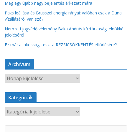
Még egy újabb nagy bejelentés érkezett mára
Paks leállása és Brüsszel energiairányai: valóban csak a Duna
vízállásáról van szó?
Nemzeti jogvédő vélemény Baka András köztársasági elnökké
jelöléséről
Ez már a lakossági teszt a REZSICSÖKKENTÉS eltörlésére?
Archívum
A
r
c
Kategóriák
h
í
K
v
a
u
t
m