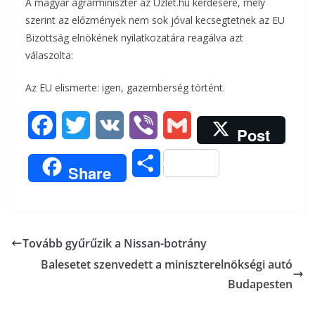
A magyar agrárminiszter az Üzlet.hu kérdésére, mely
szerint az előzmények nem sok jóval kecsegtetnek az EU
Bizottság elnökének nyilatkozatára reagálva azt
válaszolta:
Az EU elismerte: igen, gazemberség történt.
F
T
V
V
G
Post
a
w
K
i
m
O
Share
c
i
b
a
s
e
t
e
i
s
b
t
r
l
Tovább gyűrűzik a Nissan-botrány
z
Balesetet szenvedett a miniszterelnökségi autó
o
e
a
Budapesten
o
r
m