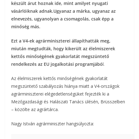
készült árut hoznak ide, mint amilyet nyugati
o
r
m
vásárlóiknak adnak.Ugyanaz a márka, ugyanaz az
k
elnevezés, ugyanolyan a csomagolás, csak épp a
e
minőség más.
g
Ezt a V4-ek agrárminiszterei állapíthatták meg,
miután megtudták, hogy kikerült az élelmiszerek
kettős minőségének gyakorlatát megszüntető
rendelkezés az EU jogalkotási programjábó
l.
Az élelmiszerek kettős minőségének gyakorlatát
megszüntető szabályozás hiánya miatt a V4-országok
agrárminiszterei elégedetlenségüket fejezték ki a
Mezőgazdasági és Halászati Tanács ülésén, Brüsszelben
– közölte az agrártárca.
Nagy István agrárminiszter hangsúlyozta: