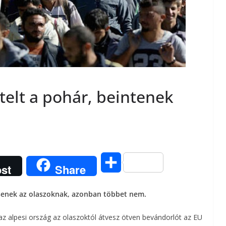
telt a pohár, beintenek
O
st
Share
s
tsenek az olaszoknak, azonban többet nem.
s
az alpesi ország az olaszoktól átvesz ötven bevándorlót az EU
z