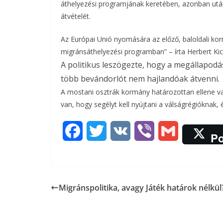
áthelyezési programjának keretében, azonban utána
átvételét.
b
t
r
l
o
e
Az Európai Unió nyomására az előző, baloldali ko
migránsáthelyezési programban” – írta Herbert Kic
o
r
A politikus leszögezte, hogy a megállapodás
k
több bevándorlót nem hajlandóak átvenni.
A mostani osztrák kormány határozottan ellene v
van, hogy segélyt kell nyújtani a válságrégióknak, 
F
T
V
V
G
Po
a
w
K
i
m
c
i
b
a
Migránspolitika, avagy Játék határok nélkül
e
t
e
i
b
t
r
l