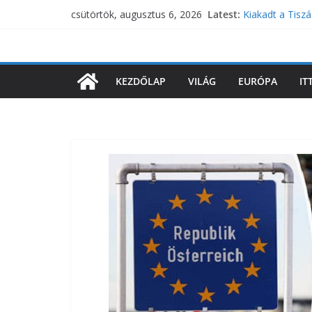
Javul a helyzet
Skip
Latest:
csütörtök, augusztus 6, 2026
még spórolni
to
Kiakadt a Tiszá
kampányban
content
Megint elmarad
Orbán Anita fel
KEZDŐLAP
VILÁG
EURÓPA
IT
lepattintották
Fordulat: Nem a
államfői hivatal