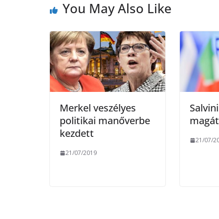
You May Also Like
o
e
o
r
k
Merkel veszélyes
Salvin
politikai manőverbe
magát
kezdett
21/07/2
21/07/2019