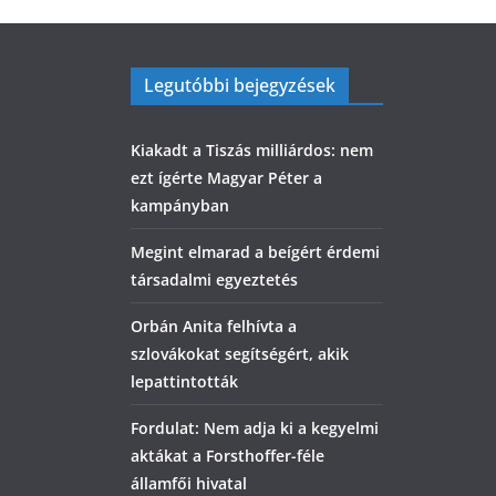
Legutóbbi bejegyzések
Kiakadt a Tiszás milliárdos: nem
ezt ígérte Magyar Péter a
kampányban
Megint elmarad a beígért érdemi
társadalmi egyeztetés
Orbán Anita felhívta a
szlovákokat segítségért, akik
lepattintották
Fordulat: Nem adja ki a kegyelmi
aktákat a Forsthoffer-féle
államfői hivatal