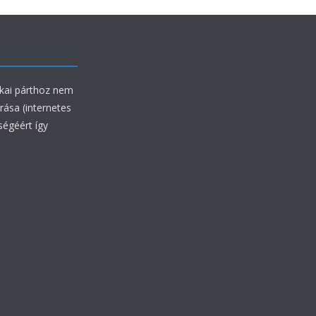
ikai párthoz nem
rrása (internetes
ségéért így