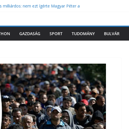
 a Dunán: Magyar Péter elárulta, meddig kell
s milliárdos: nem ezt ígérte Magyar Péter a
 a beígért érdemi társadalmi egyeztetés
hívta a szlovákokat segítségért, akik
THON
GAZDASÁG
SPORT
TUDOMÁNY
BULVÁR
dja ki a kegyelmi aktákat a Forsthoffer-féle