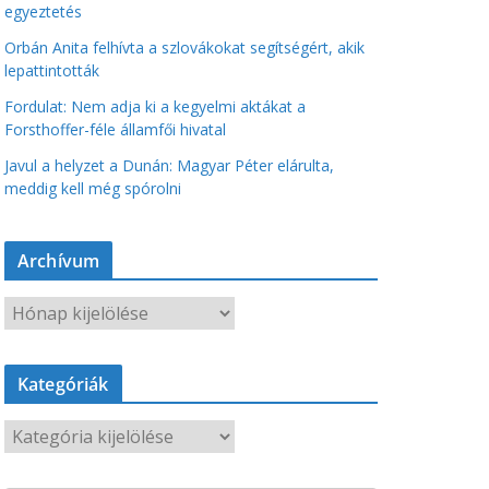
egyeztetés
Orbán Anita felhívta a szlovákokat segítségért, akik
lepattintották
Fordulat: Nem adja ki a kegyelmi aktákat a
Forsthoffer-féle államfői hivatal
Javul a helyzet a Dunán: Magyar Péter elárulta,
meddig kell még spórolni
Archívum
A
r
c
Kategóriák
h
í
K
v
a
u
t