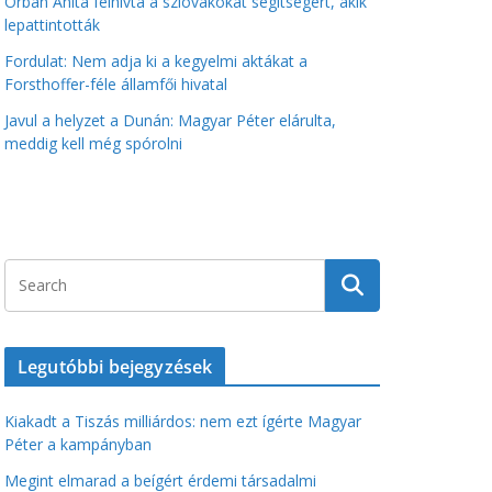
Orbán Anita felhívta a szlovákokat segítségért, akik
lepattintották
Fordulat: Nem adja ki a kegyelmi aktákat a
Forsthoffer-féle államfői hivatal
Javul a helyzet a Dunán: Magyar Péter elárulta,
meddig kell még spórolni
Legutóbbi bejegyzések
Kiakadt a Tiszás milliárdos: nem ezt ígérte Magyar
Péter a kampányban
Megint elmarad a beígért érdemi társadalmi