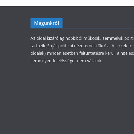
Magunkról
Az oldal kizárólag hobbiból működik, semmelyik polit
tartozik. Saját politikai nézetemet tükrözi. A cikkek fo
oldalak) minden esetben feltüntetésre kerül, a hiteles
semmilyen felelősséget nem vállalok.