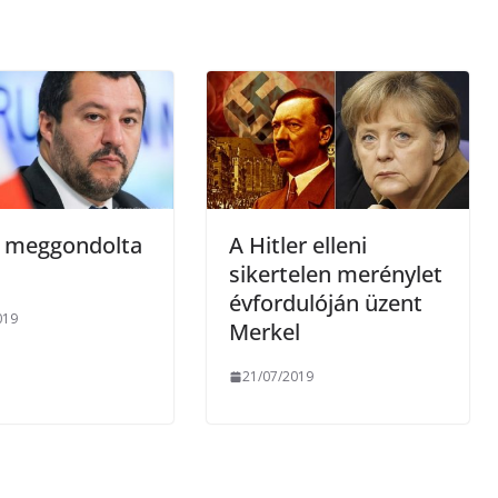
m
e
g
i meggondolta
A Hitler elleni
sikertelen merénylet
évfordulóján üzent
019
Merkel
21/07/2019