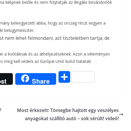
 kilépnek belőle és nem folytatják az illegális bevándorlók
a
m
rmány beleegyezett abba, hogy az ország részt vegyen a
kl belügyminiszter.
e
t nem lehet felmondani, azt tiszteletben tartja, de
g
an a kvótáknak és az áthelyezéseknek. Azon a véleményen
és meg kell védeni az Európai Unió külső határait.
O
st
Share
s
s
?
Most érkezett: Tömegbe hajtott egy veszélyes
z
anyagokat szállító autó – sok sérült! videó!
a