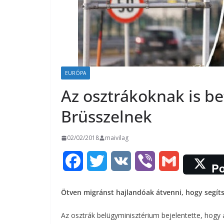
EURÓPA
Az osztrákoknak is be
Brüsszelnek
02/02/2018
maivilag
F
T
V
V
G
Po
a
w
K
i
m
Ötven migránst hajlandóak átvenni, hogy segí
c
i
b
a
Az osztrák belügyminisztérium bejelentette, hogy 
e
t
e
i