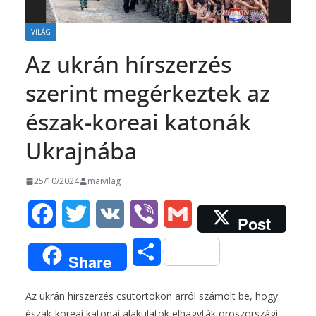
VILÁG
Az ukrán hírszerzés
szerint megérkeztek az
észak-koreai katonák
Ukrajnába
25/10/2024
maivilag
F
T
V
V
G
Post
a
w
K
i
m
O
Share
c
i
b
a
s
Az ukrán hírszerzés csütörtökön arról számolt be, hogy
e
t
e
i
s
észak-koreai katonai alakulatok elhagyták oroszországi