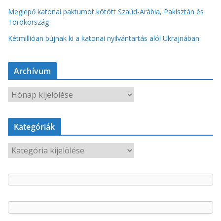
Meglepő katonai paktumot kötött Szaúd-Arábia, Pakisztán és
Törökország
Kétmillióan bújnak ki a katonai nyilvántartás alól Ukrajnában
Archívum
A
r
c
Kategóriák
h
í
K
v
a
u
t
m
e
g
ó