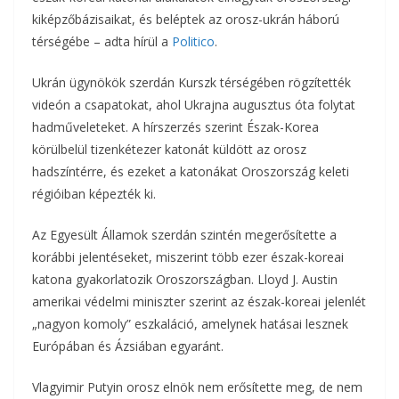
b
t
r
l
kiképzőbázisaikat, és beléptek az orosz-ukrán háború
z
térségébe – adta hírül a
Politico
.
o
e
a
Ukrán ügynökök szerdán Kurszk térségében rögzítették
o
r
m
videón a csapatokat, ahol Ukrajna augusztus óta folytat
k
hadműveleteket. A hírszerzés szerint Észak-Korea
e
körülbelül tizenkétezer katonát küldött az orosz
g
hadszíntérre, és ezeket a katonákat Oroszország keleti
régióiban képezték ki.
Az Egyesült Államok szerdán szintén megerősítette a
korábbi jelentéseket, miszerint több ezer észak-koreai
katona gyakorlatozik Oroszországban. Lloyd J. Austin
amerikai védelmi miniszter szerint az észak-koreai jelenlét
„nagyon komoly” eszkaláció, amelynek hatásai lesznek
Európában és Ázsiában egyaránt.
Vlagyimir Putyin orosz elnök nem erősítette meg, de nem