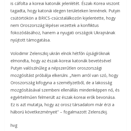
is cáfolta a koreai katonák jelenlétét. Észak-Korea viszont
tagadta, hogy katonái idegen területeken lennének. Putyin
csütörtökön a BRICS-csúcstalálkozón kijelentette, hogy
nem Oroszország lépései vezettek a konfliktus
fokozódásához, hanem a nyugati országok Ukrajnának
nyújtott támogatása.
Volodimir Zelenszkij ukrán elnök hétfőn újságíróknak
elmondta, hogy az észak-koreai katonák bevetésével
Putyin valószínűleg a népszerűtlen oroszországi
mozgósítást próbálja elkerülni. „Nem arról van szó, hogy
Oroszország kifogyna a személyzetből, de a lakosság
mozgósításával szembeni ellenállás mindenképpen nő, és
egyértelműen felmerült az észak-koreai erők bevonása.
Ez is azt mutatja, hogy az orosz társadalom már érzi a
háború következményeit” – fogalmazott Zelenszkij.
hvg