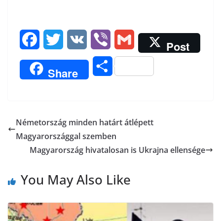
F
T
V
V
G
Post
a
w
K
i
m
O
Share
c
i
b
a
s
e
t
e
i
s
b
t
r
l
Németország minden határt átlépett
z
Magyarországgal szemben
o
e
a
Magyarország hivatalosan is Ukrajna ellensége
o
r
m
You May Also Like
k
e
g