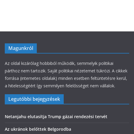
r
i
á
k
Magunkról
Az oldal kizárólag hobbiból működik, semmelyik politikai
párthoz nem tartozik. Saját politikai nézetemet tükrözi. A cikkek
forrása (internetes oldalak) minden esetben feltüntetésre kerül,
a hitelességéért így semmilyen felelősséget nem vállalok.
Legutóbbi bejegyzések
Netanjahu elutasítja Trump gázai rendezési tervét
Az ukránok belőttek Belgorodba