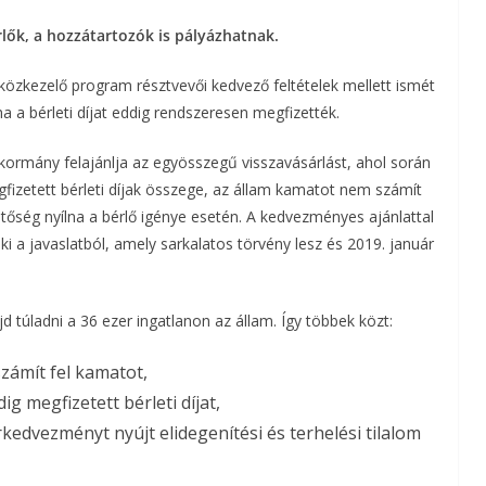
ők, a hozzátartozók is pályázhatnak.
a
m
közkezelő program résztvevői kedvező feltételek mellett ismét
a a bérleti díjat eddig rendszeresen megfizették.
e
 kormány felajánlja az egyösszegű visszavásárlást, ahol során
g
gfizetett bérleti díjak összege, az állam kamatot nem számít
etőség nyílna a bérlő igénye esetén. A kedvezményes ajánlattal
 ki a javaslatból, amely sarkalatos törvény lesz és 2019. január
 túladni a 36 ezer ingatlanon az állam. Így többek közt:
zámít fel kamatot,
ig megfizetett bérleti díjat,
kedvezményt nyújt elidegenítési és terhelési tilalom