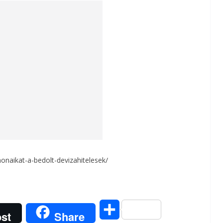
onaikat-a-bedolt-devizahitelesek/
O
st
Share