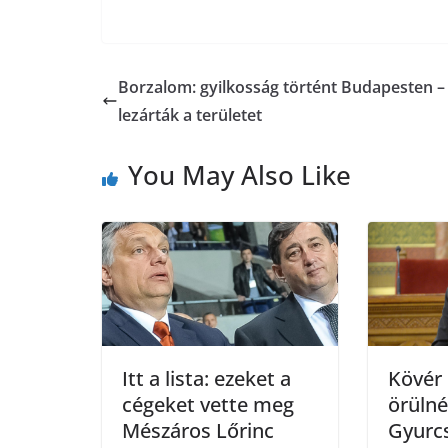
a
w
K
i
m
c
i
b
a
Borzalom: gyilkosság történt Budapesten –
e
t
e
i
lezárták a területet
b
t
r
l
You May Also Like
o
e
o
r
k
Itt a lista: ezeket a
Kövér 
cégeket vette meg
örülné
Mészáros Lőrinc
Gyurc