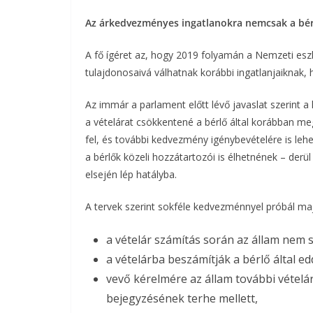
Az árkedvezményes ingatlanokra nemcsak a bérl
b
t
r
l
o
e
A fő ígéret az, hogy 2019 folyamán a Nemzeti esz
tulajdonosaivá válhatnak korábbi ingatlanjaiknak, h
o
r
Az immár a parlament előtt lévő javaslat szerint a
k
a vételárat csökkentené a bérlő által korábban me
fel, és további kedvezmény igénybevételére is leh
a bérlők közeli hozzátartozói is élhetnének – derül
elsején lép hatályba.
A tervek szerint sokféle kedvezménnyel próbál majd
a vételár számítás során az állam nem s
a vételárba beszámítják a bérlő által edd
vevő kérelmére az állam további vételár
bejegyzésének terhe mellett,