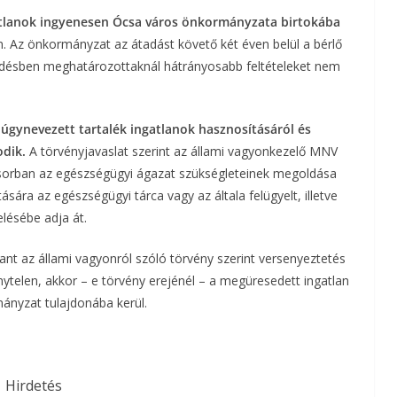
gatlanok ingyenesen Ócsa város önkormányzata birtokába
en. Az önkormányzat az átadást követő két éven belül a bérlő
rződésben meghatározottaknál hátrányosabb feltételeket nem
úgynevezett tartalék ingatlanok hasznosításáról és
odik.
A törvényjavaslat szerint az állami vagyonkezelő MNV
ősorban az egészségügyi ágazat szükségleteinek megoldása
sára az egészségügyi tárca vagy az általa felügyelt, illetve
elésébe adja át.
tlant az állami vagyonról szóló törvény szerint versenyeztetés
nytelen, akkor – e törvény erejénél – a megüresedett ingatlan
mányzat tulajdonába kerül.
Hirdetés