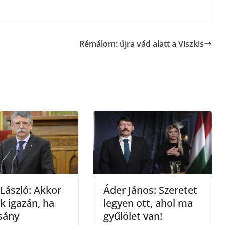
s
s
Rémálom: újra vád alatt a Viszkis
z
a
m
e
g
László: Akkor
Áder János: Szeretet
k igazán, ha
legyen ott, ahol ma
sány
gyűlölet van!