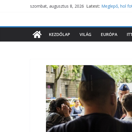
Skip
Latest:
Meglepő, hol fo
szombat, augusztus 8, 2026
to
Megérkezett Bel
Gyökeres változ
content
itt a bejelentés
Magyar Péter rés
KEZDŐLAP
VILÁG
EURÓPA
IT
jelölésről
Zaluzsnij: A NA
ukrán csatlako