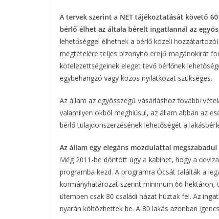
A tervek szerint a NET tájékoztatását követő 60
bérlő élhet az általa bérelt ingatlannál az egyö
lehetőséggel élhetnek a bérlő közeli hozzátartozói
megtételére teljes bizonyító erejű magánokirat fo
kötelezettségeinek eleget tevő bérlőnek lehetősége
egybehangzó vagy közös nyilatkozat szükséges.
Az állam az egyösszegű vásárláshoz további véte
valamilyen okból meghiúsul, az állam abban az eset
bérlő tulajdonszerzésének lehetőségét a lakásbérlet
Az állam egy elegáns mozdulattal megszabadul a
Még 2011-be döntött úgy a kabinet, hogy a devizahi
programba kezd. A programra Ócsát találták a leg
kormányhatározat szerint minimum 66 hektáron, 
ütemben csak 80 családi házat húztak fel. Az ingat
nyarán költözhettek be. A 80 lakás azonban igencs