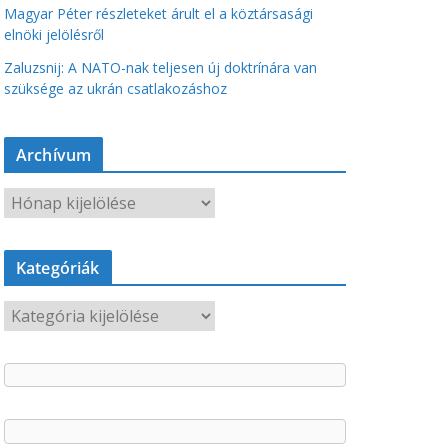
Magyar Péter részleteket árult el a köztársasági
elnöki jelölésről
Zaluzsnij: A NATO-nak teljesen új doktrínára van
szüksége az ukrán csatlakozáshoz
Archívum
A
r
c
Kategóriák
h
í
K
v
a
u
t
m
e
g
ó