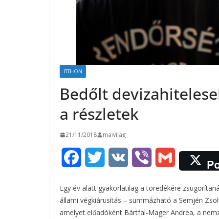
ITTHON
Bedőlt devizahiteles
a részletek
21/11/2018
maivilag
F
T
V
V
G
Po
a
w
K
i
m
Egy év alatt gyakorlatilag a töredékére zsugorítan
c
i
b
a
állami végkiárusítás – summázható a Semjén Zsolt m
amelyet előadóként Bártfai-Mager Andrea, a nemzet
e
t
e
i