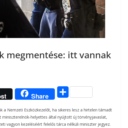
ek megmentése: itt vannak
O
st
Share
s
ák a Nemzeti Eszközkezelőt, ha sikeres lesz a hirtelen támadt
s
iniszterelnök-helyettes által nyújtott új törvényjavaslat,
i vagyon kezeléséért felelős tárca nélküli miniszter jegyez.
z