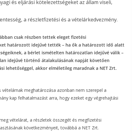
gi és eljárási kötelezettségeket az állam viseli,
ntesség, a részletfizetési és a vételárkedvezmény.
ábban csak részben tettek eleget fizetési
ket határozott idejűvé tették – ha ők a határozott idő alatt
ségeiknek, a bérlet ismételten határozatlan idejűvé válik –
tlan idejűvé történő átalakulásának napját követően
si lehetőséggel, akkor elméletileg maradnak a NET Zrt.
s vételárnak meghatározása azonban nem szerepel a
rmány kap felhatalmazást arra, hogy ezeket egy végrehajtási
 meg vételárat, a részletek összegét és megfizetési
mulasztásának következményeit, továbbá a NET Zrt.