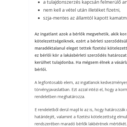
a tulajdonszerzés kapcsán felmerülő anya
nem kell a vétel után illetéket fizetni,
szja-mentes az államtól kapott kamatme
Az ingatlant azok a bérlők megvehetik, akik kor
kötelezettségeiknek, ezért a bérleti szerződésü
maradéktalanul eleget tettek fizetési kötelezett
ez bérlői kör a lakásbérleti szerződés határoza
kerülhet tulajdonba. Ha mégsem élnek a vásárlá
bérlői.
A legfontosabb elem, az ingatlanok kedvezménye
törvényjavaslatban. Ezt azzal intézi el, hogy a ko
rendeletben meghatározza.
E rendeletből derül majd ki az is, hogy határozzák
határidejét, valamint a fizetési kötelezettség el
rendszerében maradó bérlők lakbérének mértékét.