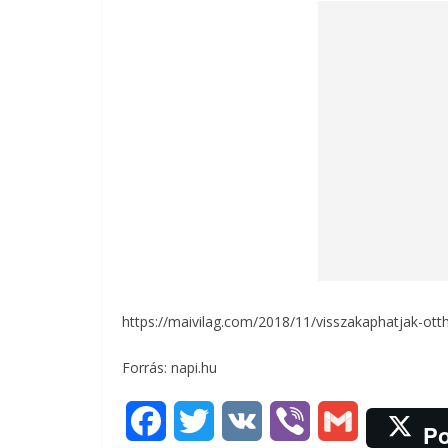
https://maivilag.com/2018/11/visszakaphatjak-otth
Forrás: napi.hu
F
T
V
V
G
Po