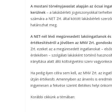
A mostani törvényjavaslat alapján az ócsai in
kerülnek
– a lakásbérleti jogviszonyokkal terhelt
számára a NET Zrt. által kötött lakásbérleti sze
határozhat meg.
A NET-nél lévő megüresedett lakóingatlanok és 
értékesítéséről a jövőben az MNV Zrt. gondosk
Zrt. ezeket az a megüresedett ingatlanokat – els
érdekében – szolgálati lakásként történő hasznosítá
irányítása alatt álló költségvetési szerv vagyonkez
Ha pedig ilyen célra sem kell, az MNV Zrt. az inga
útján értékesíti. Amennyiben az árverés is eredmé
ingyenesen a fekvése szerint illetékes helyi önkor
Korábbi cikkünk a témában: