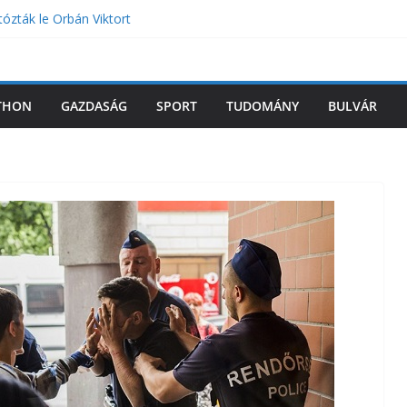
tózták le Orbán Viktort
grádba Volodimir Zelenszkij
ást tervez a miniszter a magyar iskolákban –
zleteket árult el a köztársasági elnöki
THON
GAZDASÁG
SPORT
TUDOMÁNY
BULVÁR
TO-nak teljesen új doktrínára van szüksége az
záshoz