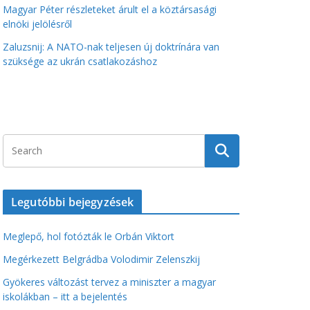
Magyar Péter részleteket árult el a köztársasági
elnöki jelölésről
Zaluzsnij: A NATO-nak teljesen új doktrínára van
szüksége az ukrán csatlakozáshoz
Legutóbbi bejegyzések
Meglepő, hol fotózták le Orbán Viktort
Megérkezett Belgrádba Volodimir Zelenszkij
Gyökeres változást tervez a miniszter a magyar
iskolákban – itt a bejelentés