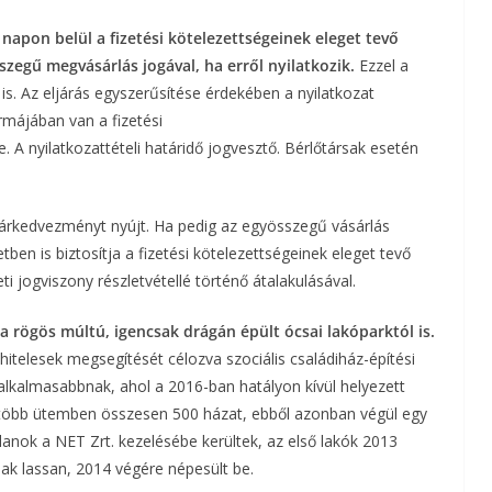
 napon belül a fizetési kötelezettségeinek eleget tevő
sszegű megvásárlás jogával, ha erről nyilatkozik.
Ezzel a
 is. Az eljárás egyszerűsítése érdekében a nyilatkozat
rmájában van a fizetési
. A nyilatkozattételi határidő jogvesztő. Bérlőtársak esetén
lárkedvezményt nyújt. Ha pedig az egyösszegű vásárlás
ben is biztosítja a fizetési kötelezettségeinek eleget tevő
i jogviszony részletvétellé történő átalakulásával.
 rögös múltú, igencsak drágán épült ócsai lakóparktól is.
telesek megsegítését célozva szociális családiház-építési
alkalmasabbnak, ahol a 2016-ban hatályon kívül helyezett
több ütemben összesen 500 házat, ebből azonban végül egy
lanok a NET Zrt. kezelésébe kerültek, az első lakók 2013
ak lassan, 2014 végére népesült be.