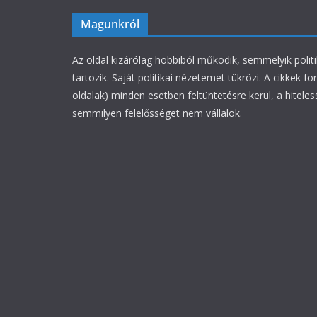
Magunkról
Az oldal kizárólag hobbiból működik, semmelyik polit
tartozik. Saját politikai nézetemet tükrözi. A cikkek fo
oldalak) minden esetben feltüntetésre kerül, a hiteles
semmilyen felelősséget nem vállalok.