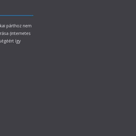
ikai párthoz nem
rrása (internetes
ségéért így