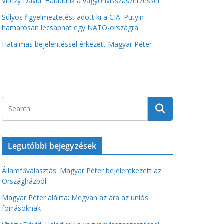
Vitézy Dávid: Haladunk a vagyonvisszaszerzéssel
Súlyos figyelmeztetést adott ki a CIA: Putyin
hamarosan lecsaphat egy NATO-országra
Hatalmas bejelentéssel érkezett Magyar Péter
Legutóbbi bejegyzések
Államfőválasztás: Magyar Péter bejelentkezett az
Országházból
Magyar Péter aláírta: Megvan az ára az uniós
forrásoknak