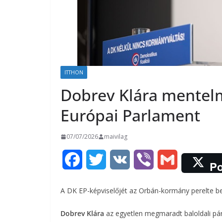
ITTHON
Dobrev Klára mentelm
Európai Parlament
07/07/2026
maivilag
F
T
V
V
G
Po
a
w
K
i
m
A DK EP-képviselőjét az Orbán-kormány perelte be,
c
i
b
a
Dobrev Klára
az egyetlen megmaradt baloldali pár
e
t
e
i