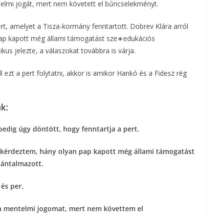
elmi jogát, mert nem követett el bűncselekményt.
a
ert, amelyet a Tisza-kormány fenntartott. Dobrev Klára arról
m
pap kapott még állami támogatást sze∗edukációs
us jelezte, a válaszokat továbbra is várja.
e
 ezt a pert folytatni, akkor is amikor Hankó és a Fidesz rég
g
k:
edig úgy döntött, hogy fenntartja a pert.
kérdeztem, hány olyan pap kapott még állami támogatást
bántalmazott.
 és per.
 a mentelmi jogomat, mert nem követtem el