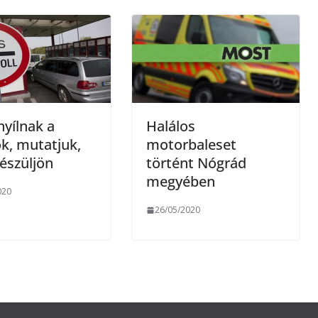
e
g
nyílnak a
Halálos
k, mutatjuk,
motorbaleset
észüljön
történt Nógrád
megyében
020
26/05/2020