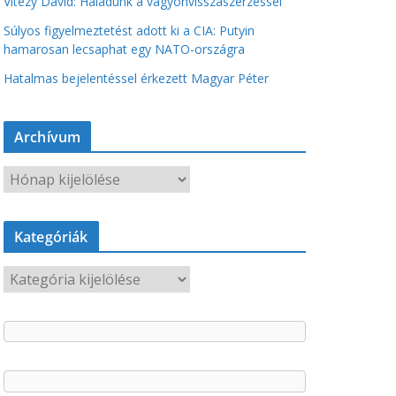
Vitézy Dávid: Haladunk a vagyonvisszaszerzéssel
Súlyos figyelmeztetést adott ki a CIA: Putyin
hamarosan lecsaphat egy NATO-országra
Hatalmas bejelentéssel érkezett Magyar Péter
Archívum
A
r
c
Kategóriák
h
í
K
v
a
u
t
m
e
g
ó