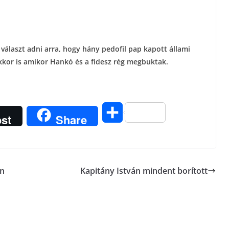
 választ adni arra, hogy hány pedofil pap kapott állami
 akkor is amikor Hankó és a fidesz rég megbuktak.
O
st
Share
s
s
ón
Kapitány István mindent borított
z
a
m