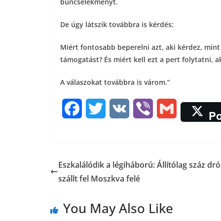
bűncselekményt.
De úgy látszik továbbra is kérdés:
Miért fontosabb beperelni azt, aki kérdez, mint
támogatást? És miért kell ezt a pert folytatni,
A válaszokat továbbra is várom.”
F
T
V
V
G
Po
a
w
K
i
m
c
i
b
a
Eszkalálódik a légiháború: Állítólag száz dr
e
t
e
i
szállt fel Moszkva felé
b
t
r
l
You May Also Like
o
e