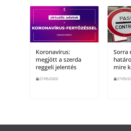
o
r
k
Koronavírus:
Sorra 
megjött a szerda
határo
reggeli jelentés
mire k
27/05/2020
27/05/2