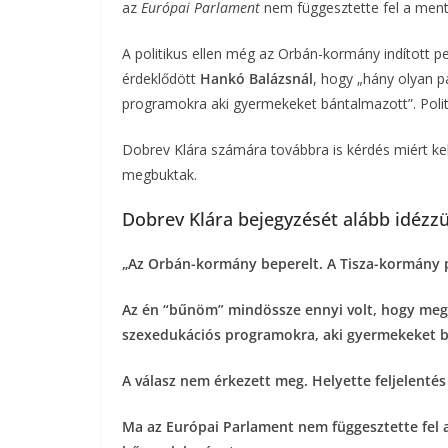
az
Európai Parlament
nem függesztette fel a ment
b
t
r
l
A politikus ellen még az Orbán-kormány indított p
o
e
érdeklődött
Hankó Balázsnál
, hogy „hány olyan 
programokra aki gyermekeket bántalmazott”. Politik
o
r
Dobrev Klára számára továbbra is kérdés miért kell
k
megbuktak.
Dobrev Klára bejegyzését alább idézzü
„Az Orbán-kormány beperelt. A Tisza-kormány p
Az én “bűnöm” mindössze ennyi volt, hogy meg
szexedukációs programokra, aki gyermekeket 
A válasz nem érkezett meg. Helyette feljelentés
Ma az Európai Parlament nem függesztette fel