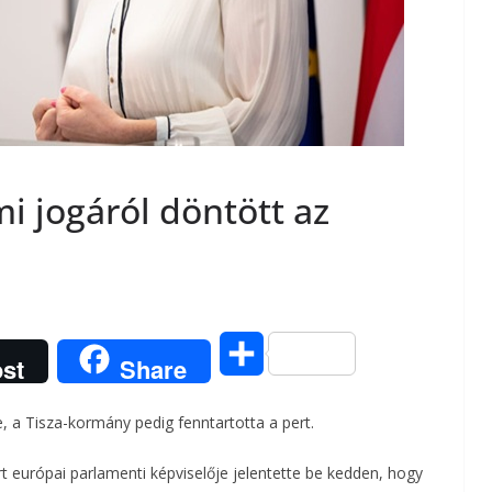
i jogáról döntött az
O
st
Share
s
 a Tisza-kormány pedig fenntartotta a pert.
s
t európai parlamenti képviselője jelentette be kedden, hogy
z