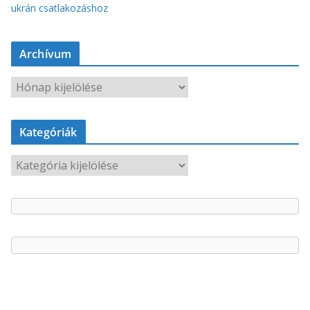
ukrán csatlakozáshoz
Archívum
A
r
c
Kategóriák
h
í
K
v
a
u
t
m
e
g
ó
r
i
á