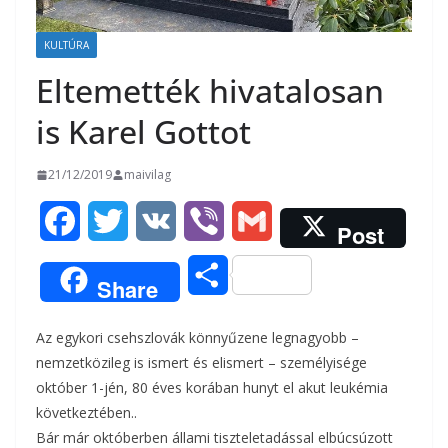
KULTÚRA
Eltemették hivatalosan
is Karel Gottot
21/12/2019
maivilag
F
T
V
V
G
Post
a
w
K
i
m
O
Share
c
i
b
a
s
Az egykori csehszlovák könnyűzene legnagyobb –
e
t
e
i
s
nemzetközileg is ismert és elismert – személyisége
b
t
r
l
október 1-jén, 80 éves korában hunyt el akut leukémia
z
következtében..
o
e
a
Bár már októberben állami tiszteletadással elbúcsúzott