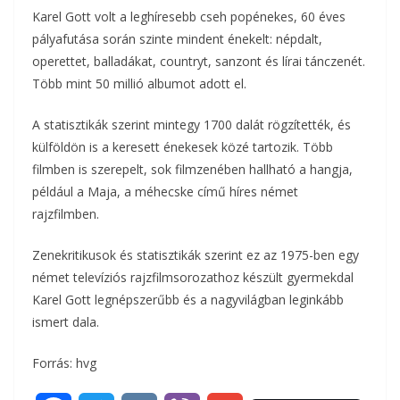
Karel Gott volt a leghíresebb cseh popénekes, 60 éves
pályafutása során szinte mindent énekelt: népdalt,
operettet, balladákat, countryt, sanzont és lírai tánczenét.
Több mint 50 millió albumot adott el.
A statisztikák szerint mintegy 1700 dalát rögzítették, és
külföldön is a keresett énekesek közé tartozik. Több
filmben is szerepelt, sok filmzenében hallható a hangja,
például a Maja, a méhecske című híres német
rajzfilmben.
Zenekritikusok és statisztikák szerint ez az 1975-ben egy
német televíziós rajzfilmsorozathoz készült gyermekdal
Karel Gott legnépszerűbb és a nagyvilágban leginkább
ismert dala.
Forrás: hvg