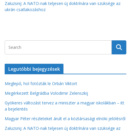
Zaluzsnij: A NATO-nak teljesen új doktrínára van szüksége az
ukrán csatlakozáshoz
Legutóbbi bejegyzések
Meglepő, hol fotózták le Orbán Viktort
Megérkezett Belgrádba Volodimir Zelenszkij
Gyökeres változást tervez a miniszter a magyar iskolákban – itt
a bejelentés
Magyar Péter részleteket árult el a köztársasági elnöki jelölésről
Zaluzsnij: A NATO-nak teljesen új doktrínára van szüksége az