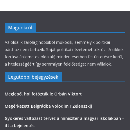
k
Magunkról
Az oldal kizárólag hobbiból működik, semmelyik politikai
párthoz nem tartozik. Saját politikai nézetemet tükrözi. A cikkek
forrása (internetes oldalak) minden esetben feltüntetésre kerül,
a hitelességéért így semmilyen felelősséget nem vállalok.
Legutóbbi bejegyzések
Meglepő, hol fotózták le Orbán Viktort
Megérkezett Belgrádba Volodimir Zelenszkij
Gyökeres változást tervez a miniszter a magyar iskolákban –
itt a bejelentés