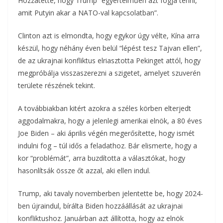
Hozzátette, hogy Trump “egyértelműen azt fogja tenni,
amit Putyin akar a NATO-val kapcsolatban”.
Clinton azt is elmondta, hogy egykor úgy vélte, Kína arra
készül, hogy néhány éven belül “lépést tesz Tajvan ellen”,
de az ukrajnai konfliktus elriasztotta Pekinget attól, hogy
megpróbálja visszaszerezni a szigetet, amelyet szuverén
területe részének tekint.
A továbbiakban kitért azokra a széles körben elterjedt
aggodalmakra, hogy a jelenlegi amerikai elnök, a 80 éves
Joe Biden – aki április végén megerősítette, hogy ismét
indulni fog – túl idős a feladathoz. Bár elismerte, hogy a
kor “problémát”, arra buzdította a választókat, hogy
hasonlítsák össze őt azzal, aki ellen indul.
Trump, aki tavaly novemberben jelentette be, hogy 2024-
ben újraindul, bírálta Biden hozzáállását az ukrajnai
konfliktushoz. Januárban azt állította, hogy az elnök