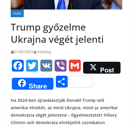
VILÁG
Trump győzelme
Ukrajna végét jelenti
21/05/2023
maivilag
F
T
V
V
G
Post
a
w
K
i
m
O
Share
c
i
b
a
s
Ha 2024-ben újraválasztják Donald Trump volt
e
t
e
i
s
amerikai elnököt, az mind Ukrajna, mind az amerikai
b
t
r
l
demokrácia végét jelentené – figyelmeztetett Hillary
z
Clinton volt demokrata elnökjelölt szombaton.
o
e
a