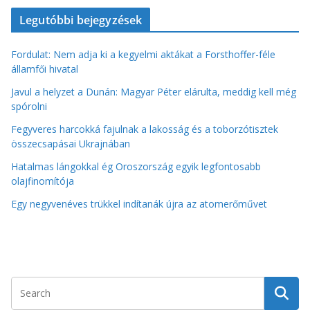
Legutóbbi bejegyzések
Fordulat: Nem adja ki a kegyelmi aktákat a Forsthoffer-féle
államfői hivatal
Javul a helyzet a Dunán: Magyar Péter elárulta, meddig kell még
spórolni
Fegyveres harcokká fajulnak a lakosság és a toborzótisztek
összecsapásai Ukrajnában
Hatalmas lángokkal ég Oroszország egyik legfontosabb
olajfinomítója
Egy negyvenéves trükkel indítanák újra az atomerőművet