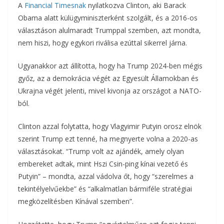
A
Financial Timesnak
nyilatkozva Clinton, aki Barack
o
r
m
Obama alatt külügyminiszterként szolgált, és a 2016-os
k
választáson alulmaradt Trumppal szemben, azt mondta,
e
nem hiszi, hogy egykori riválisa ezúttal sikerrel járna.
g
Ugyanakkor azt állította, hogy ha Trump 2024-ben mégis
győz, az a demokrácia végét az Egyesült Államokban és
Ukrajna végét jelenti, mivel kivonja az országot a NATO-
ból.
Clinton azzal folytatta, hogy Vlagyimir Putyin orosz elnök
szerint Trump ezt tenné, ha megnyerte volna a 2020-as
választásokat. “Trump volt az ajándék, amely olyan
embereket adtak, mint Hszi Csin-ping kínai vezető és
Putyin” – mondta, azzal vádolva őt, hogy “szerelmes a
tekintélyelvűekbe” és “alkalmatlan bármiféle stratégiai
megközelítésben Kínával szemben”.