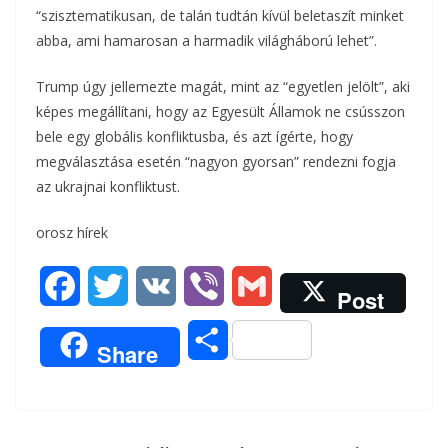
“szisztematikusan, de talán tudtán kívül beletaszít minket
abba, ami hamarosan a harmadik világháború lehet”.
Trump úgy jellemezte magát, mint az “egyetlen jelölt”, aki
képes megállítani, hogy az Egyesült Államok ne csússzon
bele egy globális konfliktusba, és azt ígérte, hogy
megválasztása esetén “nagyon gyorsan” rendezni fogja
az ukrajnai konfliktust.
orosz hírek
F
T
V
V
G
Post
a
w
K
i
m
O
Share
c
i
b
a
s
e
t
e
i
s
b
t
r
l