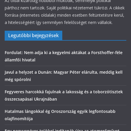
Az oldal kizárólag hobbiból működik, semmelyik politikai
párthoz nem tartozik. Saját politikai nézetemet tükrözi. A cikkek
forrása (internetes oldalak) minden esetben feltüntetésre kerül,
a hitelességéért így semmilyen felelősséget nem vállalok.
Legutóbbi bejegyzések
Fordulat: Nem adja ki a kegyelmi aktákat a Forsthoffer-féle
államfői hivatal
Javul a helyzet a Dunán: Magyar Péter elárulta, meddig kell
még spórolni
Fegyveres harcokká fajulnak a lakosság és a toborzótisztek
összecsapásai Ukrajnában
Hatalmas lángokkal ég Oroszország egyik legfontosabb
olajfinomítója
Egy negyvenéves trükkel indítanák újra az atomerőművet