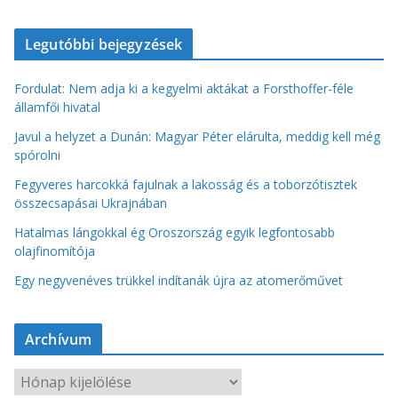
Legutóbbi bejegyzések
Fordulat: Nem adja ki a kegyelmi aktákat a Forsthoffer-féle
államfői hivatal
Javul a helyzet a Dunán: Magyar Péter elárulta, meddig kell még
spórolni
Fegyveres harcokká fajulnak a lakosság és a toborzótisztek
összecsapásai Ukrajnában
Hatalmas lángokkal ég Oroszország egyik legfontosabb
olajfinomítója
Egy negyvenéves trükkel indítanák újra az atomerőművet
Archívum
A