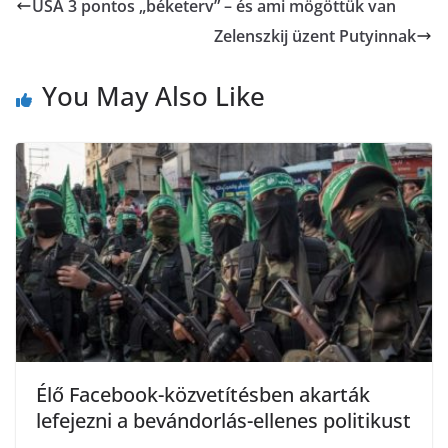
USA 3 pontos „béketerv” – és ami mögöttük van
z
Zelenszkij üzent Putyinnak
o
e
a
o
r
You May Also Like
m
k
e
g
Élő Facebook-közvetítésben akarták
lefejezni a bevándorlás-ellenes politikust