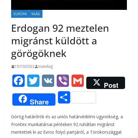
EURÓPA
VILÁG
Erdogan 92 meztelen
migránst küldött a
görögöknek
15/10/2022
maivilag
F
T
V
V
G
Post
a
w
K
i
m
O
Share
c
i
b
a
s
Görög határőrök és az uniós határvédelmi ügynökség, a
e
t
e
i
s
Frontex munkatársai pénteken 92 ruhátlan migránst
b
t
r
l
mentettek ki az Evros folyó partjáról, a Törökországgal
z