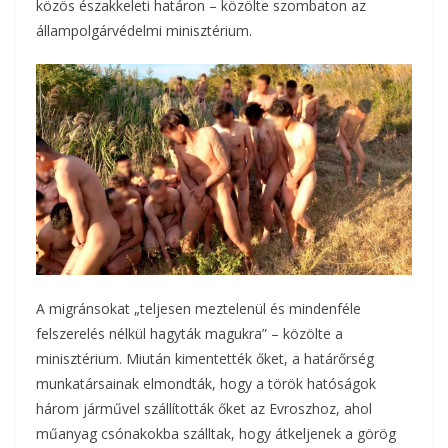
közös északkeleti határon – közölte szombaton az
o
e
a
állampolgárvédelmi minisztérium.
o
r
m
k
e
g
A migránsokat „teljesen meztelenül és mindenféle
felszerelés nélkül hagyták magukra” – közölte a
minisztérium. Miután kimentették őket, a határőrség
munkatársainak elmondták, hogy a török hatóságok
három járművel szállították őket az Evroszhoz, ahol
műanyag csónakokba szálltak, hogy átkeljenek a görög