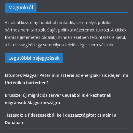
Magunkról
Az oldal kizárólag hobbiból működik, semmelyik politikai
párthoz nem tartozik. Saját politikai nézetemet tükrözi. A cikkek
forrása (internetes oldalak) minden esetben feltüntetésre kerül,
a hitelességéért így semmilyen felelősséget nem vállalok.
Legutóbbi bejegyzések
Eltűntek Magyar Péter miniszterei az energiakrízis idején: mi
történik a háttérben?
Brüsszel új migrációs terve? Ceutából is érkezhetnek
migránsok Magyarországra
Tiszások: a fideszesekből kell duzzasztógátat csinálni a
Dunában