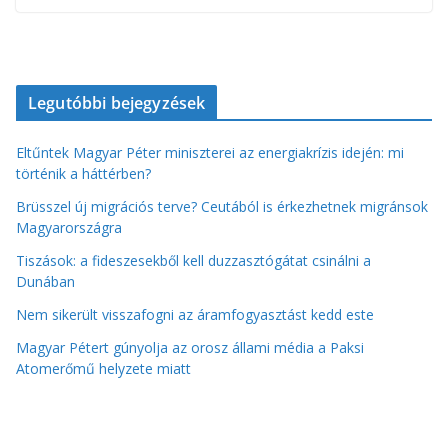
Legutóbbi bejegyzések
Eltűntek Magyar Péter miniszterei az energiakrízis idején: mi
történik a háttérben?
Brüsszel új migrációs terve? Ceutából is érkezhetnek migránsok
Magyarországra
Tiszások: a fideszesekből kell duzzasztógátat csinálni a
Dunában
Nem sikerült visszafogni az áramfogyasztást kedd este
Magyar Pétert gúnyolja az orosz állami média a Paksi
Atomerőmű helyzete miatt