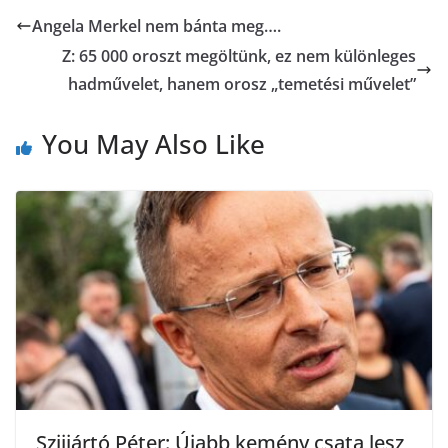
b
t
r
l
Angela Merkel nem bánta meg….
z
Z: 65 000 oroszt megöltünk, ez nem különleges
o
e
a
hadművelet, hanem orosz „temetési művelet”
o
r
m
You May Also Like
k
e
g
Szijjártó Péter: Újabb kemény csata lesz