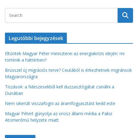
Legutóbbi bejegyzések
Eltűntek Magyar Péter miniszterei az energiakrízis idején: mi
történik a háttérben?
Brüsszel új migrációs terve? Ceutából is érkezhetnek migránsok
Magyarországra
Tiszások: a fideszesekből kell duzzasztógátat csinálni a
Dunában
Nem sikerült visszafogni az áramfogyasztást kedd este
Magyar Pétert gúnyolja az orosz állami média a Paksi
Atomerőmű helyzete miatt