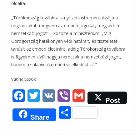
oldalra.
„Törökország továbbra is nyíltan instrumentalizálja a
migránsokat, megsérti az emberi jogokat, megsérti a
nemzetközi jogot” – közölte a minisztérium. „Míg
Görögország hatékonyan védi határait, és tiszteletet
tanúsít az emberi élet iránt, addig Törökország továbbra
is figyelmen kívül hagyja nemcsak a nemzetközi jogot,
hanem az alapvető emberi viselkedést is”.”
vadhajtasok
F
T
V
V
G
Post
a
w
K
i
m
O
Share
c
i
b
a
s
e
t
e
i
s