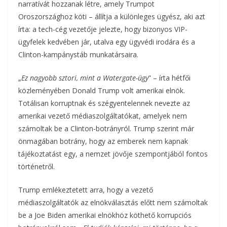
narratívát hozzanak létre, amely Trumpot
Oroszországhoz köti – állítja a különleges ügyész, aki azt
írta: a tech-cég vezetője jelezte, hogy bizonyos VIP-
ügyfelek kedvében jár, utalva egy ügyvédi irodára és a
Clinton-kampánystáb munkatársaira.
„
Ez nagyobb sztori, mint a Watergate-ügy
” – írta hétfői
közleményében Donald Trump volt amerikai elnök.
Totálisan korruptnak és szégyentelennek nevezte az
amerikai vezető médiaszolgáltatókat, amelyek nem
számoltak be a Clinton-botrányról. Trump szerint már
önmagában botrány, hogy az emberek nem kapnak
tájékoztatást egy, a nemzet jövője szempontjából fontos
történetről.
Trump emlékeztetett arra, hogy a vezető
médiaszolgáltatók az elnökválasztás előtt nem számoltak
be a Joe Biden amerikai elnökhöz köthető korrupciós