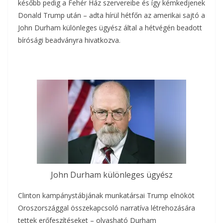
később pedig a Fehér Ház szervereibe és így kémkedjenek
o
e
a
Donald Trump után – adta hírül hétfőn az amerikai sajtó a
o
r
John Durham különleges ügyész által a hétvégén beadott
m
bírósági beadványra hivatkozva.
k
e
g
John Durham különleges ügyész
Clinton kampánystábjának munkatársai Trump elnököt
Oroszországgal összekapcsoló narratíva létrehozására
tettek erőfeszítéseket – olvasható Durham