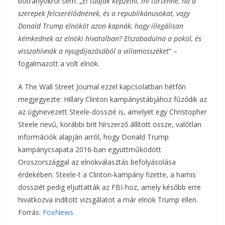
botrányokról sem. „
El tudják képzelni, mi történne, ha a
szerepek felcserélődnének, és a republikánusokat, vagy
Donald Trump elnököt azon kapnák, hogy illegálisan
kémkednek az elnöki hivatalban? Elszabadulna a pokol, és
visszahívnák a nyugdíjazásából a villamosszéket
” –
fogalmazott a volt elnök.
A The Wall Street Journal ezzel kapcsolatban hétfőn
megjegyezte: Hillary Clinton kampánystábjához fűződik az
az úgynevezett Steele-dosszié is, amelyet egy Christopher
Steele nevű, korábbi brit hírszerző állított össze, valótlan
információk alapján arról, hogy Donald Trump
kampánycsapata 2016-ban együttműködött
Oroszországgal az elnökválasztás befolyásolása
érdekében. Steele-t a Clinton-kampány fizette, a hamis
dossziét pedig eljuttatták az FBI-hoz, amely később erre
hivatkozva indított vizsgálatot a már elnök Trump ellen.
Forrás:
FoxNews