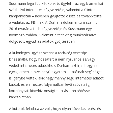
Sussmann legalább két konkrét ügyfél – az egyik amerikai
székhelyű internetes cég vezetője, valamint a Clinton
kampánystáb – nevében gyűjtötte össze és továbbította
a vádakat az FBI-nak. A Durham-dokumentum szerint
2016 nyarán a tech-cég vezetője és Sussmann egy
nyomozóirodával, valamint a tech-cég munkatársaival
dolgozott együtt az adatok gyűjtésében.
A különleges ügyész szerint a tech-cég vezetője
kihasználta, hogy hozzáfért a nem nyilvános és/vagy
védett internetes adatokhoz. Durham azt írja, hogy az
egyik, amerikai székhelyű egyetem kutatóinak segítségét
is igénybe vették, akik nagy mennyiségű internetes adatot
kaptak és elemeztek folyamatban lévő szövetségi
kormányzati kiberbiztonsági kutatási szerződéssel
kapcsolatban.
A kutatók feladata az volt, hogy olyan következtetést és