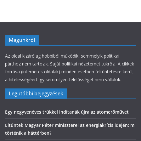
á
k
Magunkról
Az oldal kizárólag hobbiból működik, semmelyik politikai
párthoz nem tartozik. Saját politikai nézetemet tükrözi. A cikkek
forrása (internetes oldalak) minden esetben feltüntetésre kerül,
a hitelességéért így semmilyen felelősséget nem vállalok.
Legutóbbi bejegyzések
Egy negyvenéves trükkel indítanák újra az atomerőművet
Eltűntek Magyar Péter miniszterei az energiakrízis idején: mi
történik a háttérben?