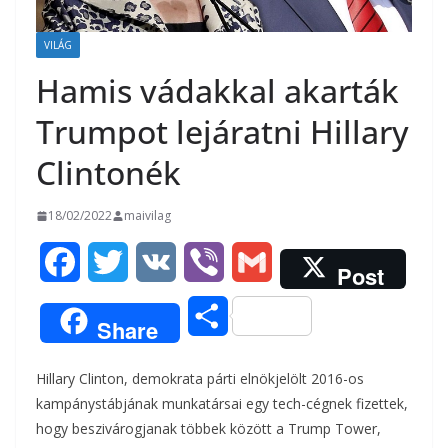
VILÁG
Hamis vádakkal akarták
Trumpot lejáratni Hillary
Clintonék
18/02/2022
maivilag
F
T
V
V
G
Post
a
w
K
i
m
O
Share
c
i
b
a
s
Hillary Clinton, demokrata párti elnökjelölt 2016-os
e
t
e
i
s
kampánystábjának munkatársai egy tech-cégnek fizettek,
b
t
r
l
hogy beszivárogjanak többek között a Trump Tower,
z