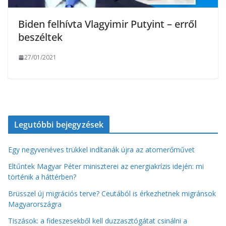
Biden felhívta Vlagyimir Putyint – erről
beszéltek
27/01/2021
Legutóbbi bejegyzések
Egy negyvenéves trükkel indítanák újra az atomerőművet
Eltűntek Magyar Péter miniszterei az energiakrízis idején: mi
történik a háttérben?
Brüsszel új migrációs terve? Ceutából is érkezhetnek migránsok
Magyarországra
Tiszások: a fideszesekből kell duzzasztógátat csinálni a