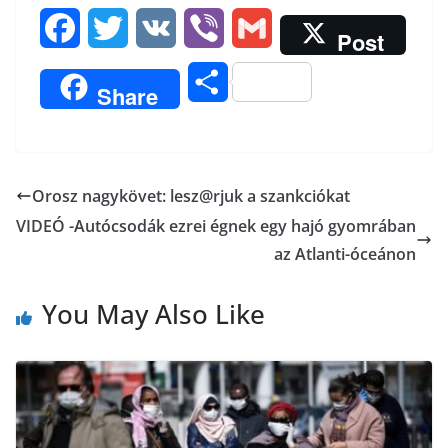
F
T
V
V
G
Post
a
w
K
i
m
O
Share
c
i
b
a
s
e
t
e
i
s
b
t
r
l
Orosz nagykövet: lesz@rjuk a szankciókat
z
VIDEÓ -Autócsodák ezrei égnek egy hajó gyomrában
o
e
a
az Atlanti-óceánon
o
r
m
You May Also Like
k
e
g