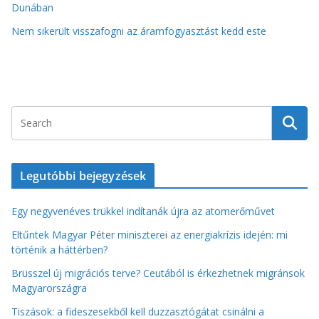
Dunában
Nem sikerült visszafogni az áramfogyasztást kedd este
Legutóbbi bejegyzések
Egy negyvenéves trükkel indítanák újra az atomerőművet
Eltűntek Magyar Péter miniszterei az energiakrízis idején: mi
történik a háttérben?
Brüsszel új migrációs terve? Ceutából is érkezhetnek migránsok
Magyarországra
Tiszások: a fideszesekből kell duzzasztógátat csinálni a