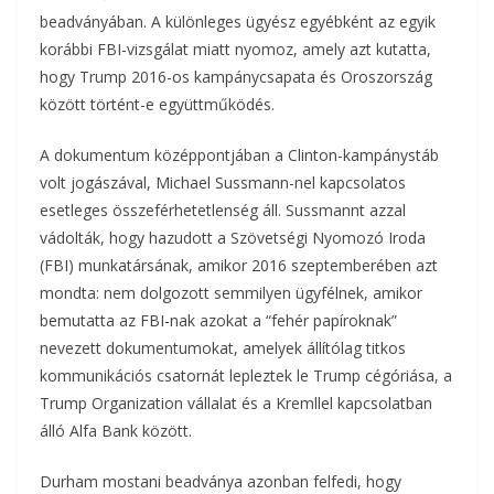
beadványában. A különleges ügyész egyébként az egyik
korábbi FBI-vizsgálat miatt nyomoz, amely azt kutatta,
hogy Trump 2016-os kampánycsapata és Oroszország
között történt-e együttműködés.
A dokumentum középpontjában a Clinton-kampánystáb
volt jogászával, Michael Sussmann-nel kapcsolatos
esetleges összeférhetetlenség áll. Sussmannt azzal
vádolták, hogy hazudott a Szövetségi Nyomozó Iroda
(FBI) munkatársának, amikor 2016 szeptemberében azt
mondta: nem dolgozott semmilyen ügyfélnek, amikor
bemutatta az FBI-nak azokat a “fehér papíroknak”
nevezett dokumentumokat, amelyek állítólag titkos
kommunikációs csatornát lepleztek le Trump cégóriása, a
Trump Organization vállalat és a Kremllel kapcsolatban
álló Alfa Bank között.
Durham mostani beadványa azonban felfedi, hogy