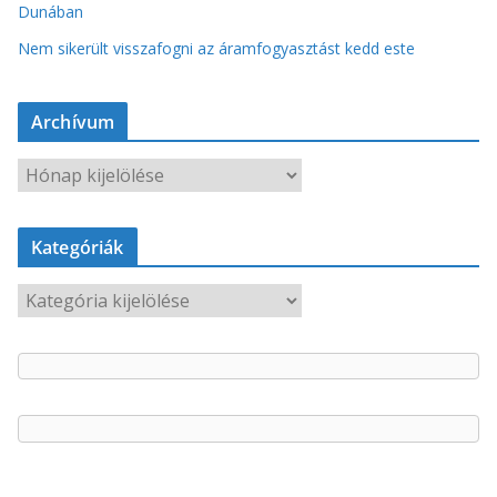
Dunában
Nem sikerült visszafogni az áramfogyasztást kedd este
Archívum
A
r
c
Kategóriák
h
í
K
v
a
u
t
m
e
g
ó
r
i