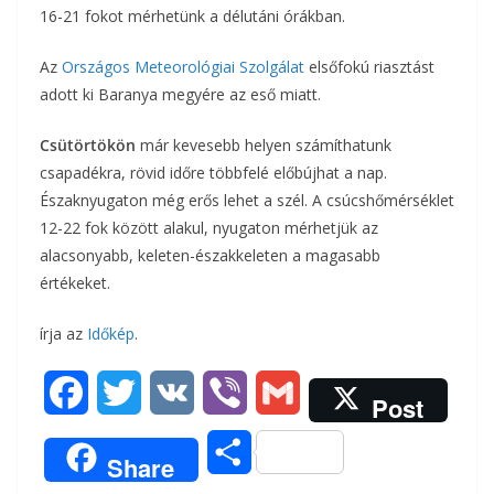
o
r
16-21 fokot mérhetünk a délutáni órákban.
m
k
Az
Országos Meteorológiai Szolgálat
elsőfokú riasztást
e
adott ki Baranya megyére az eső miatt.
g
Csütörtökön
már kevesebb helyen számíthatunk
csapadékra, rövid időre többfelé előbújhat a nap.
Északnyugaton még erős lehet a szél. A
csúcshőmérséklet
12-22 fok között alakul
, nyugaton mérhetjük az
alacsonyabb, keleten-északkeleten a magasabb
értékeket.
írja az
Időkép
.
F
T
V
V
G
Post
a
w
K
i
m
O
Share
c
i
b
a