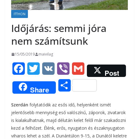
ITTHON
Időjárás: semmi jóra
nem számítsunk
15/05/2019
maivilag
F
T
V
V
G
Post
a
w
K
i
m
O
Share
c
i
b
a
s
Szerdán
folytatódik az esős idő
, helyenként ismét
e
t
e
i
s
jelentősebb mennyiség eső valószínű, záporok, zivatarok
b
t
r
l
is kialakulhatnak, majd délután kelet felől már szakadozni
z
kezd a felhőzet. Élénk, erős,
nyugaton és északnyugaton
o
e
a
viharos lehet a szél.
A Dunántúlon 9-15, a Dunától keletre