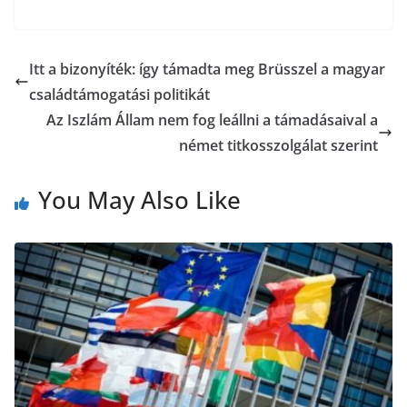
s
e
t
e
i
s
b
t
r
l
Itt a bizonyíték: így támadta meg Brüsszel a magyar
z
családtámogatási politikát
o
e
a
Az Iszlám Állam nem fog leállni a támadásaival a
o
r
német titkosszolgálat szerint
m
k
e
You May Also Like
g