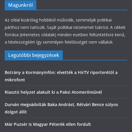
Magunkról
Az oldal kizárólag hobbiból működik, semmelyik politikai
párthoz nem tartozik. Saját politikai nézetemet tükrözi. A cikkek
forrása (internetes oldalak) minden esetben feltüntetésre kerül,
a hitelességéért így semmilyen felelősséget nem vállalok.
Legutóbbi bejegyzések
Botrány a Kormányinfón: elvették a HírTV riporterétől a
mikrofont
Riasztó helyzet alakult ki a Paksi Atomerőműnél
Durván megvádolták Baka Andrást, Rétvári Bence súlyos
dolgot állít
Már Puzsér is Magyar Péterék ellen fordult