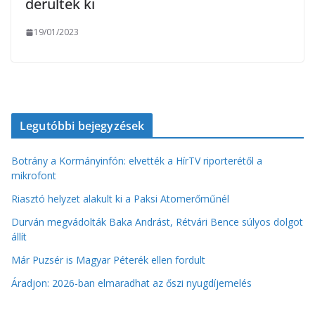
derültek ki
19/01/2023
Legutóbbi bejegyzések
Botrány a Kormányinfón: elvették a HírTV riporterétől a
mikrofont
Riasztó helyzet alakult ki a Paksi Atomerőműnél
Durván megvádolták Baka Andrást, Rétvári Bence súlyos dolgot
állít
Már Puzsér is Magyar Péterék ellen fordult
Áradjon: 2026-ban elmaradhat az őszi nyugdíjemelés