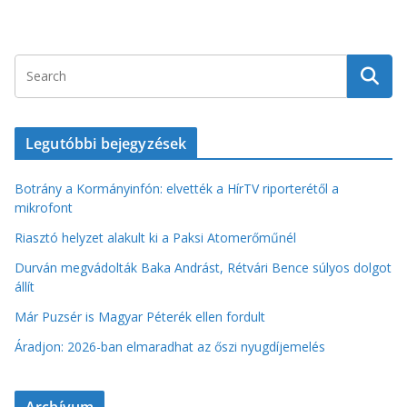
Legutóbbi bejegyzések
Botrány a Kormányinfón: elvették a HírTV riporterétől a
mikrofont
Riasztó helyzet alakult ki a Paksi Atomerőműnél
Durván megvádolták Baka Andrást, Rétvári Bence súlyos dolgot
állít
Már Puzsér is Magyar Péterék ellen fordult
Áradjon: 2026-ban elmaradhat az őszi nyugdíjemelés