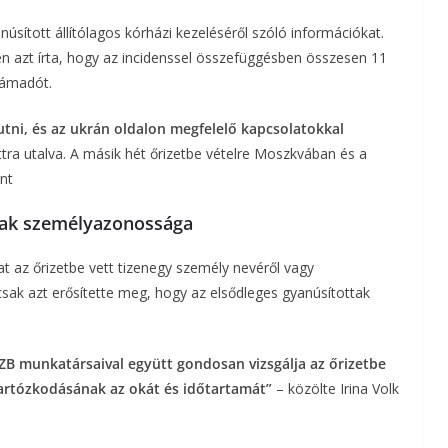
sított állítólagos kórházi kezeléséről szóló információkat.
 azt írta, hogy az incidenssel összefüggésben összesen 11
támadót.
tni, és az ukrán oldalon megfelelő kapcsolatokkal
tra utalva. A másik hét őrizetbe vételre Moszkvában és a
nt
tak személyazonossága
 az őrizetbe vett tizenegy személy nevéről vagy
sak azt erősítette meg, hogy az elsődleges gyanúsítottak
ZB munkatársaival együtt gondosan vizsgálja az őrizetbe
tartózkodásának az okát és időtartamát”
– közölte Irina Volk