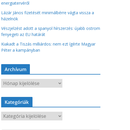
energiatervéről
Lázár János fizetését minimálbérre vágta vissza a
házelnök
Vészjelzést adott a spanyol hírszerzés: újabb ostrom
fenyegeti az EU határát
Kiakadt a Tiszás milliárdos: nem ezt ígérte Magyar
Péter a kampányban
Archívum
A
r
c
Kategóriák
h
í
K
v
a
u
t