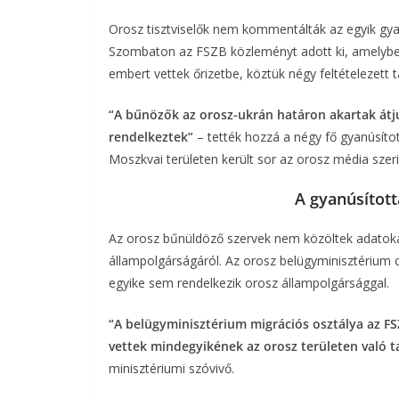
Orosz tisztviselők nem kommentálták az egyik gyanú
Szombaton az FSZB közleményt adott ki, amelyben
embert vettek őrizetbe, köztük négy feltételezett 
“A bűnözők az orosz-ukrán határon akartak átju
rendelkeztek”
– tették hozzá a négy fő gyanúsítot
Moszkvai területen került sor az orosz média szeri
A gyanúsítot
Az orosz bűnüldöző szervek nem közöltek adatokat
állampolgárságáról. Az orosz belügyminisztérium c
egyike sem rendelkezik orosz állampolgársággal.
“A belügyminisztérium migrációs osztálya az FS
vettek mindegyikének az orosz területen való 
minisztériumi szóvivő.