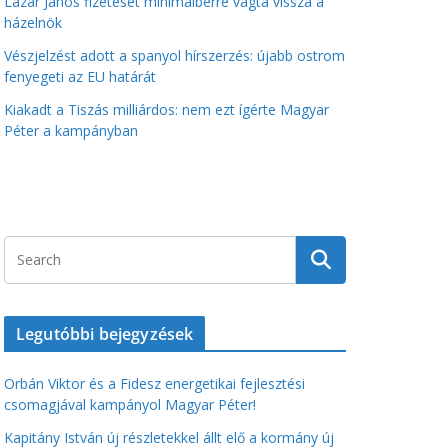
Lázár János fizetését minimálbérre vágta vissza a
házelnök
Vészjelzést adott a spanyol hírszerzés: újabb ostrom
fenyegeti az EU határát
Kiakadt a Tiszás milliárdos: nem ezt ígérte Magyar
Péter a kampányban
Legutóbbi bejegyzések
Orbán Viktor és a Fidesz energetikai fejlesztési
csomagjával kampányol Magyar Péter!
Kapitány István új részletekkel állt elő a kormány új