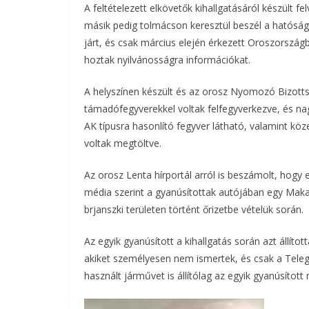
A feltételezett elkövetők kihallgatásáról készült f
másik pedig tolmácson keresztül beszél a hatóságo
járt, és csak március elején érkezett Oroszorszá
hoztak nyilvánosságra információkat.
A helyszínen készült és az orosz Nyomozó Bizottsá
támadófegyverekkel voltak felfegyverkezve, és nag
AK típusra hasonlító fegyver látható, valamint kö
voltak megtöltve.
Az orosz Lenta hírportál arról is beszámolt, hogy 
média szerint a gyanúsítottak autójában egy Makar
brjanszki területen történt őrizetbe vételük során.
Az egyik gyanúsított a kihallgatás során azt állít
akiket személyesen nem ismertek, és csak a Teleg
használt járművet is állítólag az egyik gyanúsítot