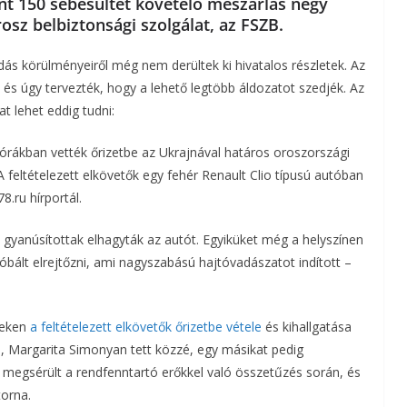
nt 150 sebesültet követelő mészárlás négy
rosz belbiztonsági szolgálat, az FSZB.
a
ás körülményeiről még nem derültek ki hivatalos részletek. Az
m
s úgy tervezték, hogy a lehető legtöbb áldozatot szedjék. Az
e
t lehet eddig tudni:
g
órákban vették őrizetbe az Ukrajnával határos oroszországi
 feltételezett elkövetők egy fehér Renault Clio típusú autóban
8.ru hírportál.
 gyanúsítottak elhagyták az autót. Egyiküket még a helyszínen
bált elrejtőzni, ami nagyszabású hajtóvadászatot indított –
lyeken
a feltételezett elkövetők őrizetbe vétele
és kihallgatása
je, Margarita Simonyan tett közzé, egy másikat pedig
 megsérült a rendfenntartó erőkkel való összetűzés során, és
torna.