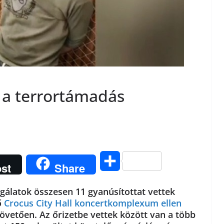
k a terrortámadás
O
st
Share
s
gálatok összesen 11 gyanúsítottat vettek
s
ő
Crocus City Hall koncertkomplexum ellen
övetően. Az őrizetbe vettek között van a több
z