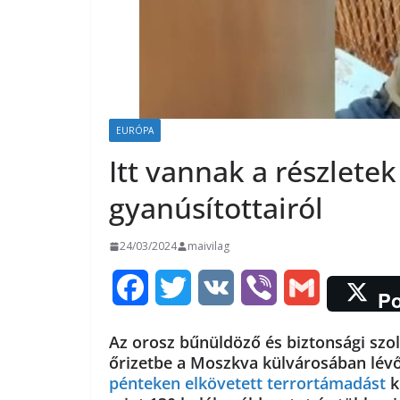
EURÓPA
Itt vannak a részlete
gyanúsítottairól
24/03/2024
maivilag
F
T
V
V
G
Po
a
w
K
i
m
Az orosz bűnüldöző és biztonsági szol
c
i
b
a
őrizetbe a Moszkva külvárosában lév
pénteken elkövetett terrortámadást
k
e
t
e
i