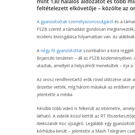
mint 130 halálos áldozatot és több mi
feltételezett elkövetője – közölte az o
b
t
r
l
A gyanúsítottak személyazonosságáról
és a támad
o
e
FSZB szerint a támadást gondosan megtervezték, é
o
r
incidens kivizsgálása folyamatban van. Az alábbiaka
k
A
négy fő gyanúsítottat
szombaton a kora reggeli 
Brjanszki területen – áll az FSZB közleményében. A
utaztak, amellyel a helyszínről menekültek – írja a 7
Az orosz rendfenntartó erők rövid üldözése után a
őrizetbe vették, míg három másikuk az erdőben pró
jelentette a média.
Később több videó is felkerült az internetre, ame
látható. A videók közül kettőt az RT főszerkesztő
Alekszandr Koc újságíró. Legalább egy gyanúsított
kórházba került – jelentette a Mash Telegram csa