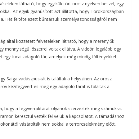
elvételeken látható, hogy egyikük tört orosz nyelven beszél, egy
kkal. Az egyik gyanúsított azt állította, hogy Törökországban
gba. Hét feltételezett bűntársuk személyazonosságáról nem
g által közzétett felvételeken látható, hogy a merénylők
y mennyiségű lőszerrel voltak ellátva. A videón legalább egy
zel egy tucat adagoló tár, amelyek még mindig töltényekkel
egy Saiga vadászpuskát is találtak a helyszínen. Az orosz
ov kézifegyvert és még egy adagoló tárat is találtak a
otta, hogy a fegyverraktárat olyanok szervezték meg számukra,
ramon keresztül vették fel velük a kapcsolatot. A támadáshoz
t rokonától vásárolták nem sokkal a terrorcselekmény előtt.