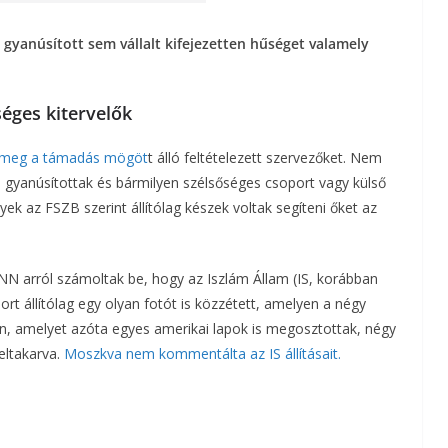
 gyanúsított sem vállalt kifejezetten hűséget valamely
éges kitervelők
 meg a támadás mögöt
t álló feltételezett szervezőket. Nem
 gyanúsítottak és bármilyen szélsőséges csoport vagy külső
ek az FSZB szerint állítólag készek voltak segíteni őket az
N arról számoltak be, hogy az Iszlám Állam (IS, korábban
ort állítólag egy olyan fotót is közzétett, amelyen a négy
ón, amelyet azóta egyes amerikai lapok is megosztottak, négy
 eltakarva.
Moszkva nem kommentálta az IS állításait.