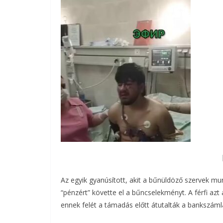
Az egyik gyanúsított, akit a bűnüldöző szervek munk
“pénzért” követte el a bűncselekményt. A férfi azt ál
ennek felét a támadás előtt átutalták a bankszáml