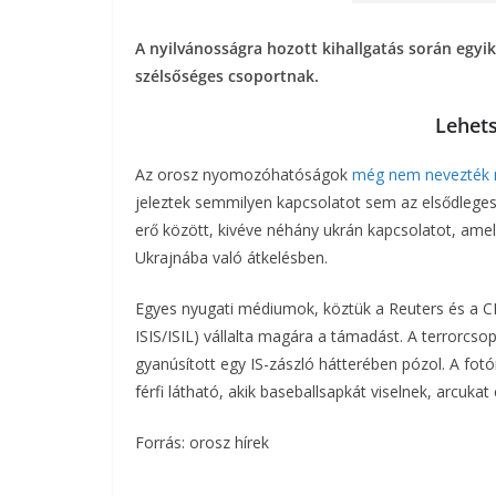
A nyilvánosságra hozott kihallgatás során egyik
szélsőséges csoportnak.
Lehets
Az orosz nyomozóhatóságok
még nem nevezték
jeleztek semmilyen kapcsolatot sem az elsődleges
erő között, kivéve néhány ukrán kapcsolatot, amely
Ukrajnába való átkelésben.
Egyes nyugati médiumok, köztük a Reuters és a CN
ISIS/ISIL) vállalta magára a támadást. A terrorcsop
gyanúsított egy IS-zászló hátterében pózol. A fot
férfi látható, akik baseballsapkát viselnek, arcukat
Forrás: orosz hírek