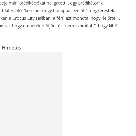
ideje már “prédikációkat hallgatott… egy prédikátor” a
t kitervelői “körülbelül egy hónappal ezelőtt” megkeresték.
ken a Crocus City Hallban, a férfi azt mondta, hogy “lelőtte …
adata, hogy embereket öljön, és “nem számított”, hogy kit öl
Hirdetés