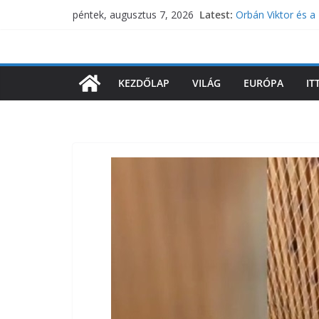
Skip
Latest:
Orbán Viktor és a 
péntek, augusztus 7, 2026
to
kampányol Magyar
Kapitány István új
content
energiatervéről
Lázár János fizet
KEZDŐLAP
VILÁG
EURÓPA
IT
Vészjelzést adott
fenyegeti az EU h
Kiakadt a Tiszás m
kampányban