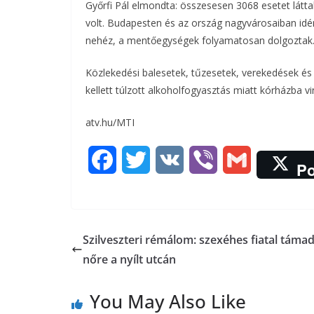
Győrfi Pál elmondta: összesesen 3068 esetet látta
volt. Budapesten és az ország nagyvárosaiban idén 
b
t
r
l
nehéz, a mentőegységek folyamatosan dolgoztak
o
e
Közlekedési balesetek, tűzesetek, verekedések és
o
r
kellett túlzott alkoholfogyasztás miatt kórházba vi
k
atv.hu/MTI
F
T
V
V
G
Po
a
w
K
i
m
c
i
b
a
Szilveszteri rémálom: szexéhes fiatal támad
e
t
e
i
nőre a nyílt utcán
b
t
r
l
You May Also Like
o
e