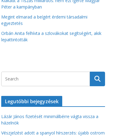
Kiakadt a Tiszás milliárdos: nem ezt ígérte Magyar
Péter a kampányban
Megint elmarad a beígért érdemi társadalmi
egyeztetés
Orbán Anita felhívta a szlovákokat segítségért, akik
lepattintották
Legutóbbi bejegyzések
Lázár János fizetését minimálbérre vágta vissza a
házelnök
Vészjelzést adott a spanyol hírszerzés: újabb ostrom