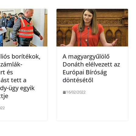
e
g
lliós borítékok,
A magyargyűlölő
 számlák-
Donáth elélvezett az
rt és
Európai Bíróság
ást tett a
döntésétől
dy-ügy egyik
16/02/2022
ttje
022