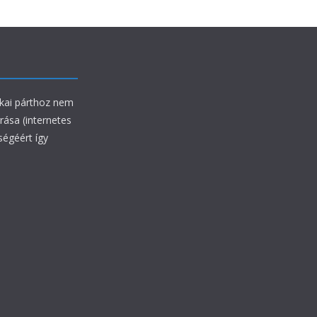
ikai párthoz nem
rrása (internetes
ségéért így