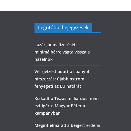
Legutóbbi bejegyzések
Lázár János fizetését
minimálbérre vágta vissza a
házelnök
Vészjelzést adott a spanyol
hírszerzés: újabb ostrom
fenyegeti az EU határát
Kiakadt a Tiszás milliárdos: nem
ezt ígérte Magyar Péter a
kampányban
Megint elmarad a beígért érdemi