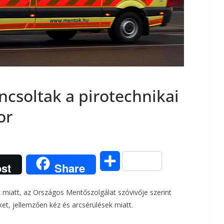
ncsoltak a pirotechnikai
or
O
st
Share
s
k miatt, az Országos Mentőszolgálat szóvivője szerint
s
et, jellemzően kéz és arcsérülések miatt.
z