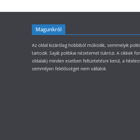
Magunkról
Az oldal kizárólag hobbiból működik, semmelyik polit
tartozik. Saját politikai nézetemet tükrözi. A cikkek fo
oldalak) minden esetben feltüntetésre kerül, a hiteles
semmilyen felelősséget nem vállalok.