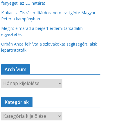
fenyegeti az EU határát
Kiakadt a Tiszás milliárdos: nem ezt ígérte Magyar
Péter a kampányban
Megint elmarad a beígért érdemi társadalmi
egyeztetés
Orbán Anita felhívta a szlovákokat segítségért, akik
lepattintották
Archívum
A
r
c
Kategóriák
h
í
K
v
a
u
t