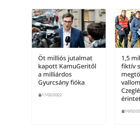
o
r
k
Öt milliós jutalmat
1,5 mi
kapott KamuGeritől
fiktív
a milliárdos
megtö
Gyurcsány fióka
vallom
Czeglé
17/02/2022
érinte
16/02/2