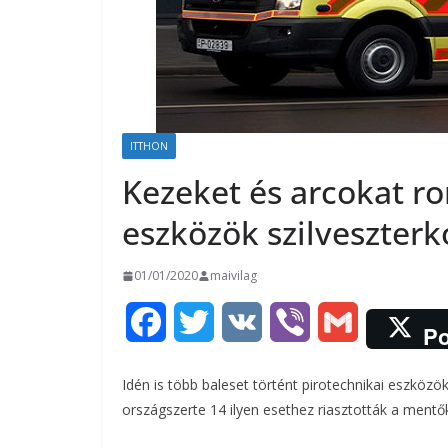
ITTHON
Kezeket és arcokat ro
eszközök szilveszterk
01/01/2020
maivilag
F
T
V
V
G
Po
a
w
K
i
m
Idén is több baleset történt pirotechnikai eszközö
c
i
b
a
országszerte 14 ilyen esethez riasztották a mentők
e
t
e
i