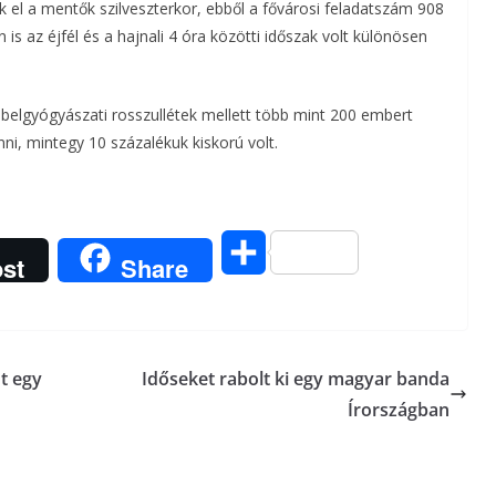
k el a mentők szilveszterkor, ebből a fővárosi feladatszám 908
is az éjfél és a hajnali 4 óra közötti időszak volt különösen
a
.
m
 belgyógyászati rosszullétek mellett több mint 200 embert
e
nni, mintegy 10 százalékuk kiskorú volt.
g
O
st
Share
s
s
t egy
Időseket rabolt ki egy magyar banda
z
Írországban
a
m