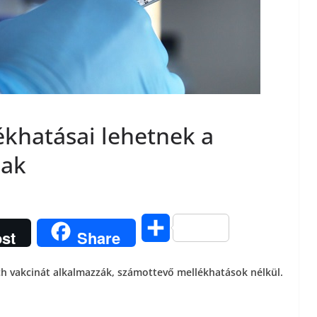
ékhatásai lehetnek a
nak
O
st
Share
s
h vakcinát alkalmazzák, számottevő mellékhatások nélkül.
s
z