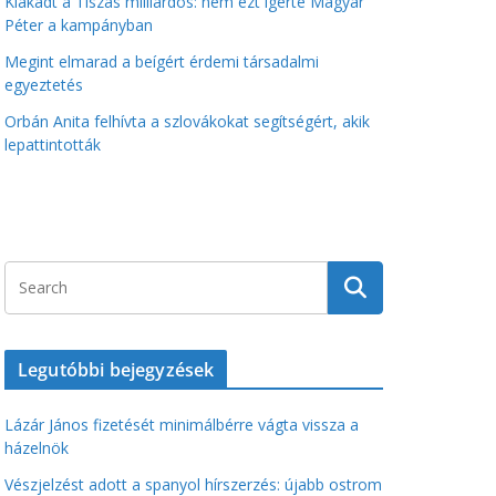
Kiakadt a Tiszás milliárdos: nem ezt ígérte Magyar
Péter a kampányban
Megint elmarad a beígért érdemi társadalmi
egyeztetés
Orbán Anita felhívta a szlovákokat segítségért, akik
lepattintották
Legutóbbi bejegyzések
Lázár János fizetését minimálbérre vágta vissza a
házelnök
Vészjelzést adott a spanyol hírszerzés: újabb ostrom