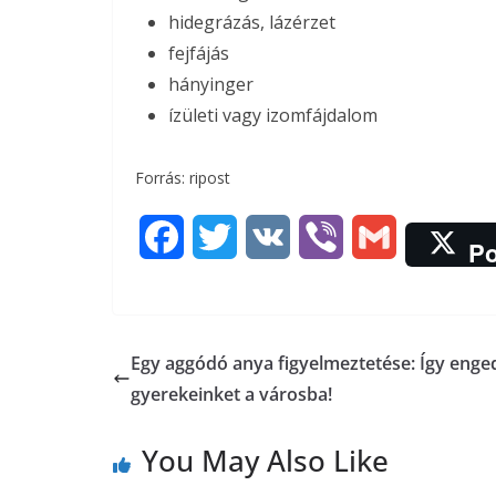
hidegrázás, lázérzet
fejfájás
hányinger
ízületi vagy izomfájdalom
Forrás: ripost
F
T
V
V
G
Po
a
w
K
i
m
c
i
b
a
Egy aggódó anya figyelmeztetése: Így enge
e
t
e
i
gyerekeinket a városba!
b
t
r
l
You May Also Like
o
e