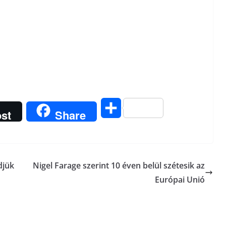
O
st
Share
s
s
djük
Nigel Farage szerint 10 éven belül szétesik az
z
Európai Unió
a
m