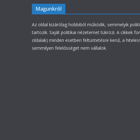
Magunkról
Az oldal kizárólag hobbiból működik, semmelyik polit
tartozik. Saját politikai nézetemet tükrözi. A cikkek fo
oldalak) minden esetben feltüntetésre kerül, a hiteles
semmilyen felelősséget nem vállalok.