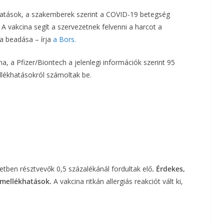
hatások, a szakemberek szerint a COVID-19 betegség
a
 vakcina segít a szervezetnek felvenni a harcot a
m
a beadása – írja
a Bors.
e
ina,
a Pfizer/Biontech a jelenlegi információk szerint 95
llékhatásokról számoltak be.
g
letben résztvevők 0,5 százalékánál fordultak elő
. Érdekes,
 mellékhatások.
A vakcina ritkán allergiás reakciót vált ki,