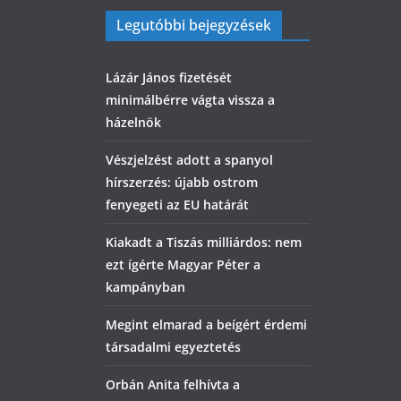
Legutóbbi bejegyzések
Lázár János fizetését
minimálbérre vágta vissza a
házelnök
Vészjelzést adott a spanyol
hírszerzés: újabb ostrom
fenyegeti az EU határát
Kiakadt a Tiszás milliárdos: nem
ezt ígérte Magyar Péter a
kampányban
Megint elmarad a beígért érdemi
társadalmi egyeztetés
Orbán Anita felhívta a