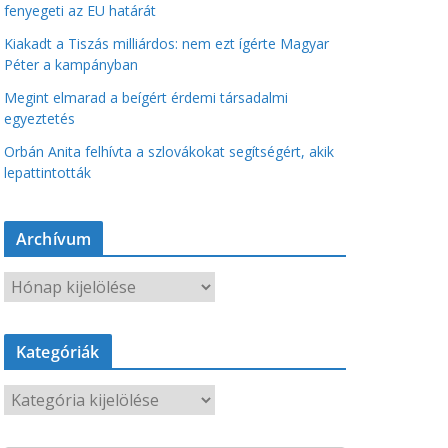
fenyegeti az EU határát
Kiakadt a Tiszás milliárdos: nem ezt ígérte Magyar
Péter a kampányban
Megint elmarad a beígért érdemi társadalmi
egyeztetés
Orbán Anita felhívta a szlovákokat segítségért, akik
lepattintották
Archívum
A
r
c
Kategóriák
h
í
K
v
a
u
t