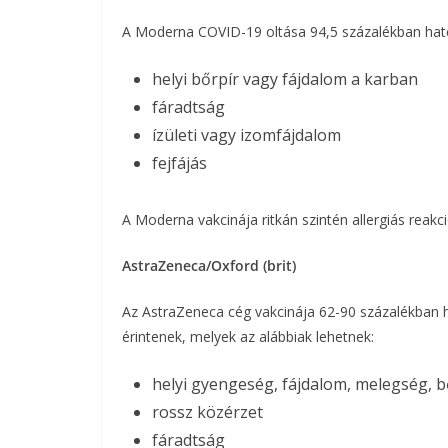
A Moderna COVID-19 oltása 94,5 százalékban haté
helyi bőrpír vagy fájdalom a karban
fáradtság
ízületi vagy izomfájdalom
fejfájás
A Moderna vakcinája ritkán szintén allergiás reakció
AstraZeneca/Oxford (brit)
Az AstraZeneca cég vakcinája 62-90 százalékban h
érintenek, melyek az alábbiak lehetnek:
helyi gyengeség, fájdalom, melegség, bő
rossz közérzet
fáradtság