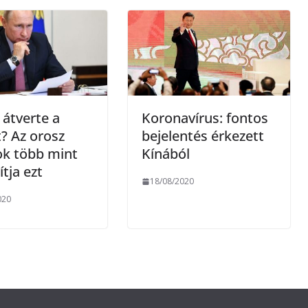
e
g
 átverte a
Koronavírus: fontos
t? Az orosz
bejelentés érkezett
ok több mint
Kínából
lítja ezt
18/08/2020
020