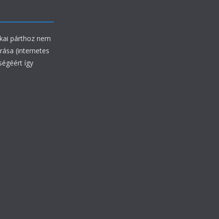
ikai párthoz nem
rrása (internetes
ségéért így