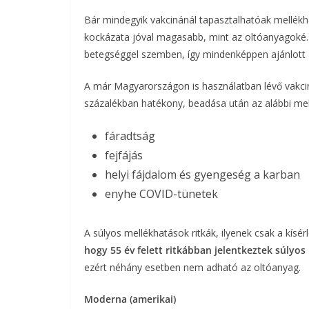
Bár mindegyik vakcinánál tapasztalhatóak mellék
b
t
r
l
kockázata jóval magasabb, mint az oltóanyagoké. A
o
e
betegséggel szemben, így mindenképpen ajánlott 
o
r
A már Magyarországon is használatban lévő vakc
százalékban hatékony
, beadása után az alábbi me
k
fáradtság
fejfájás
helyi fájdalom és gyengeség a karban
enyhe COVID-tünetek
A súlyos mellékhatások ritkák, ilyenek csak a kísér
hogy 55 év felett ritkábban jelentkeztek súlyos
ezért néhány esetben nem adható az oltóanyag.
Moderna (amerikai)