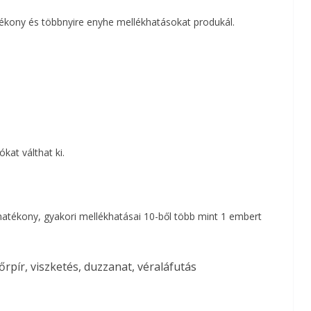
kony és többnyire enyhe mellékhatásokat produkál.
kat válthat ki.
atékony, gyakori mellékhatásai 10-ből több mint 1 embert
rpír, viszketés, duzzanat, véraláfutás