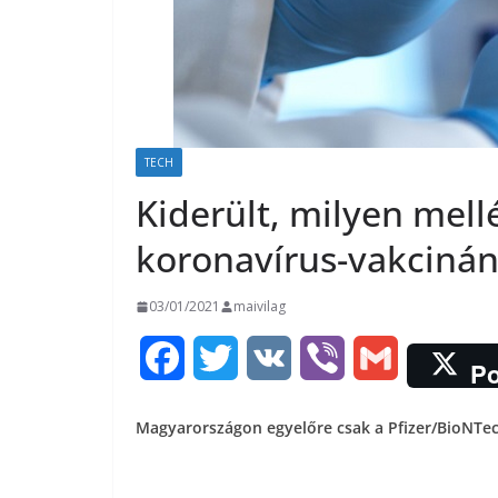
TECH
Kiderült, milyen mell
koronavírus-vakciná
03/01/2021
maivilag
F
T
V
V
G
Po
a
w
K
i
m
Magyarországon egyelőre csak a Pfizer/BioNTec
c
i
b
a
e
t
e
i