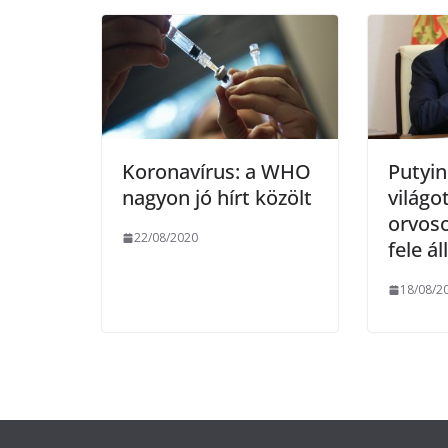
o
r
k
Koronavírus: a WHO
Putyin
nagyon jó hírt közölt
világo
orvos
22/08/2020
fele ál
18/08/2