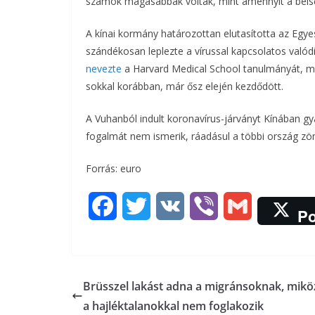
számok magasabbak voltak, mint amennyit a bels
A kínai kormány határozottan elutasította az Egye
szándékosan leplezte a vírussal kapcsolatos való
nevezte
a Harvard Medical School tanulmányát, mi
sokkal korábban, már ősz elején kezdődött.
A Vuhanból indult koronavírus-járványt Kínában gya
fogalmát nem ismerik, ráadásul a többi ország zö
Forrás: euro
F
T
V
V
G
Po
a
w
K
i
m
c
i
b
a
Brüsszel lakást adna a migránsoknak, mik
e
t
e
i
a hajléktalanokkal nem foglakozik