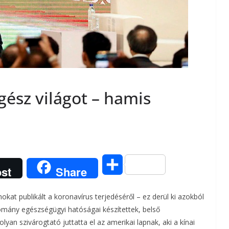
gész világot – hamis
O
st
Share
s
kat publikált a koronavírus terjedéséről – ez derül ki azokból
s
mány egészségügyi hatóságai készítettek, belső
olyan szivárogtató juttatta el az amerikai lapnak, aki a kínai
z