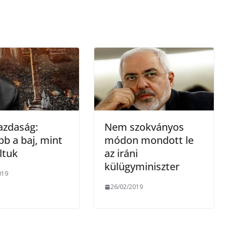
a
m
e
g
azdaság:
Nem szokványos
b a baj, mint
módon mondott le
ltuk
az iráni
külügyminiszter
019
26/02/2019