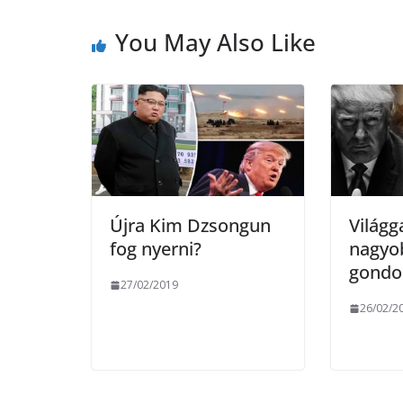
b
t
r
l
You May Also Like
o
e
o
r
k
Újra Kim Dzsongun
Világg
fog nyerni?
nagyob
gondo
27/02/2019
26/02/2