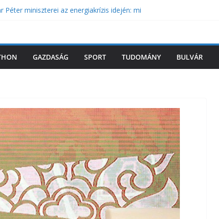
 Péter miniszterei az energiakrízis idején: mi
érben?
rációs terve? Ceutából is érkezhetnek
yarországra
eszesekből kell duzzasztógátat csinálni a
THON
GAZDASÁG
SPORT
TUDOMÁNY
BULVÁR
isszafogni az áramfogyasztást kedd este
gúnyolja az orosz állami média a Paksi
yzete miatt