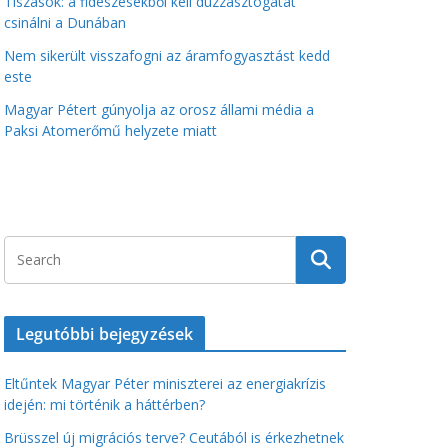
Tiszások: a fideszesekből kell duzzasztógátat
csinálni a Dunában
Nem sikerült visszafogni az áramfogyasztást kedd
este
Magyar Pétert gúnyolja az orosz állami média a
Paksi Atomerőmű helyzete miatt
Legutóbbi bejegyzések
Eltűntek Magyar Péter miniszterei az energiakrízis
idején: mi történik a háttérben?
Brüsszel új migrációs terve? Ceutából is érkezhetnek