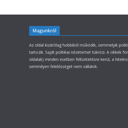
Magunkról
Az oldal kizárólag hobbiból működik, semmelyik polit
tartozik. Saját politikai nézetemet tükrözi. A cikkek fo
oldalak) minden esetben feltüntetésre kerül, a hiteles
semmilyen felelősséget nem vállalok.