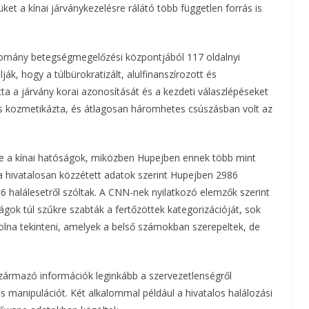
et a kínai járványkezelésre rálátó több független forrás is
a
m
rtomány betegségmegelőzési központjából 117 oldalnyi
ák, hogy a túlbürokratizált, alulfinanszírozott és
e
ta a járvány korai azonosítását és a kezdeti válaszlépéseket
g
t is kozmetikázta, és átlagosan háromhetes csúszásban volt az
be a kínai hatóságok, miközben Hupejben ennek több mint
a hivatalosan közzétett adatok szerint Hupejben 2986
6 halálesetről szóltak. A CNN-nek nyilatkozó elemzők szerint
ágok túl szűkre szabták a fertőzöttek kategorizációját, sok
 volna tekinteni, amelyek a belső számokban szerepeltek, de
 származó információk leginkább a szervezetlenségről
manipulációt. Két alkalommal például a hivatalos halálozási