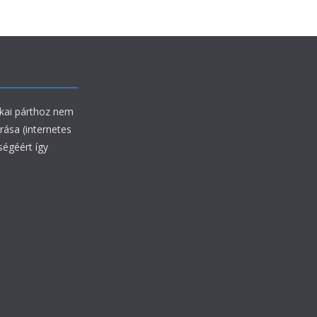
ikai párthoz nem
rrása (internetes
ségéért így