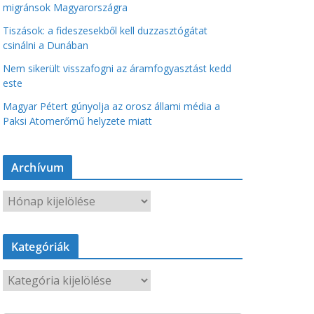
migránsok Magyarországra
Tiszások: a fideszesekből kell duzzasztógátat
csinálni a Dunában
Nem sikerült visszafogni az áramfogyasztást kedd
este
Magyar Pétert gúnyolja az orosz állami média a
Paksi Atomerőmű helyzete miatt
Archívum
A
r
c
Kategóriák
h
í
K
v
a
u
t