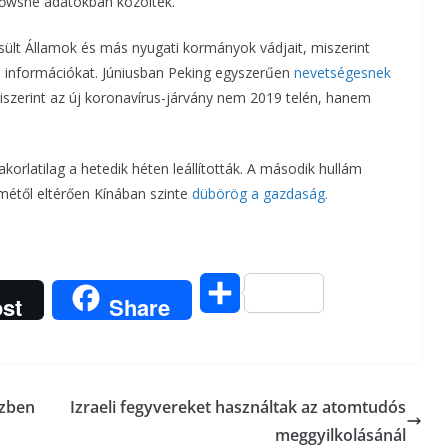
őwsne adatokban közöltek.
sült Államok és más nyugati kormányok vádjait, miszerint
di információkat. Júniusban Peking egyszerűen
nevetségesnek
szerint az új koronavírus-járvány nem 2019 telén, hanem
korlatilag a hetedik héten leállították. A második hullám
métől eltérően Kínában szinte
dübörög a gazdaság.
O
st
Share
s
s
özben
Izraeli fegyvereket használtak az atomtudós
z
meggyilkolásánál