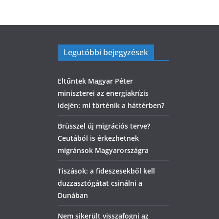
Legutóbbi bejegyzések
Eltűntek Magyar Péter
miniszterei az energiakrízis
idején: mi történik a háttérben?
Brüsszel új migrációs terve?
Ceutából is érkezhetnek
migránsok Magyarországra
Tiszások: a fideszesekből kell
duzzasztógátat csinálni a
Dunában
Nem sikerült visszafogni az