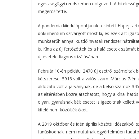
egészségügyi rendszerben dolgozott. A hitelességük
b
t
r
l
megerősítette.
o
e
A pandémia kiindulópontjának tekintett Hupej ta
dokumentum szivárgott most ki, és ezek azt igazolj
o
r
munkaerőhiánnyal küzdő hivatali rendszer hátráltat
k
is. Kína az új fertőzöttek és a halálesetek számá
új esetek diagnosztizálásában.
Február 10-én például 2478 új esetről számoltak 
kétszerese, 5918 volt a valós szám. Március 7-én 
áldozata volt a járványnak, de a belső számok 345
az eltérésben közrejátszhatott, hogy a kínai hatós
olyan, gyanúsnak ítélt esetet is igazoltnak kellett
kifelé nem közölték őket.
A 2019 október és idén április közötti időszakból
tanúskodnak, nem mutatnak egyértelműen tudatos 