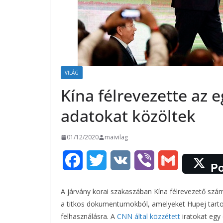
VILÁG
Kína félrevezette az e
adatokat közöltek
01/12/2020
maivilag
F
T
V
V
G
Po
a
w
K
i
m
A járvány korai szakaszában Kína félrevezető számo
c
i
b
a
a titkos dokumentumokból, amelyeket Hupej tarto
felhasználásra. A
CNN által közzétett
iratokat egy 
e
t
e
i