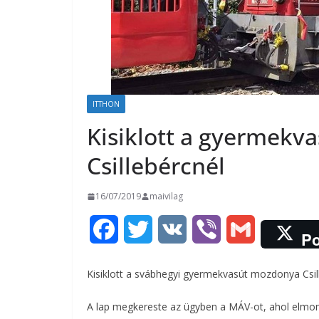
ITTHON
Kisiklott a gyermekv
Csillebércnél
16/07/2019
maivilag
F
T
V
V
G
Po
a
w
K
i
m
Kisiklott a svábhegyi gyermekvasút mozdonya Csille
c
i
b
a
A lap megkereste az ügyben a MÁV-ot, ahol elmondt
e
t
e
i