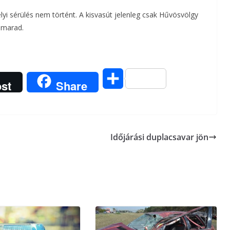
yi sérülés nem történt. A kisvasút jelenleg csak Hűvösvölgy
a
s marad.
m
e
O
g
st
Share
s
s
Időjárási duplacsavar jön
z
a
m
e
g