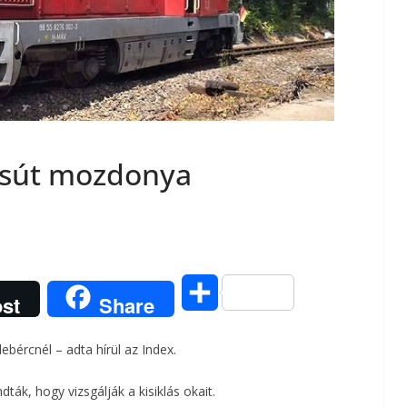
asút mozdonya
O
st
Share
s
bércnél – adta hírül az Index.
s
ák, hogy vizsgálják a kisiklás okait.
z