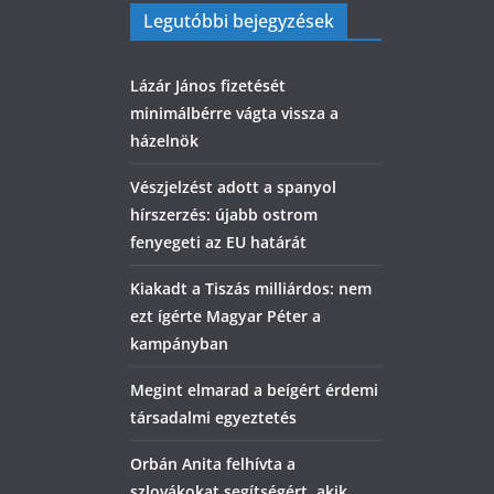
Legutóbbi bejegyzések
Lázár János fizetését
minimálbérre vágta vissza a
házelnök
Vészjelzést adott a spanyol
hírszerzés: újabb ostrom
fenyegeti az EU határát
Kiakadt a Tiszás milliárdos: nem
ezt ígérte Magyar Péter a
kampányban
Megint elmarad a beígért érdemi
társadalmi egyeztetés
Orbán Anita felhívta a
szlovákokat segítségért, akik