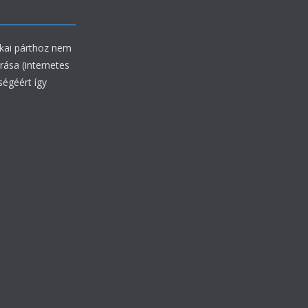
ikai párthoz nem
rrása (internetes
ségéért így