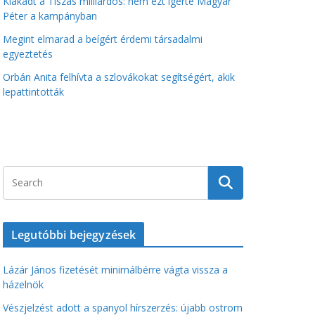
Kiakadt a Tiszás milliárdos: nem ezt ígérte Magyar
Péter a kampányban
Megint elmarad a beígért érdemi társadalmi
egyeztetés
Orbán Anita felhívta a szlovákokat segítségért, akik
lepattintották
Legutóbbi bejegyzések
Lázár János fizetését minimálbérre vágta vissza a
házelnök
Vészjelzést adott a spanyol hírszerzés: újabb ostrom