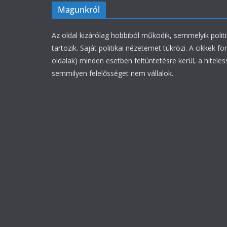
Magunkról
Az oldal kizárólag hobbiból működik, semmelyik polit
tartozik. Saját politikai nézetemet tükrözi. A cikkek fo
oldalak) minden esetben feltüntetésre kerül, a hiteles
semmilyen felelősséget nem vállalok.