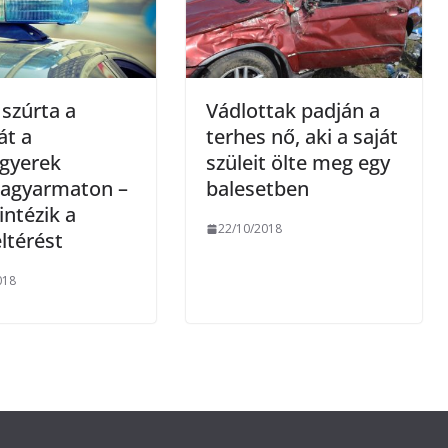
szúrta a
Vádlottak padján a
át a
terhes nő, aki a saját
ygyerek
szüleit ölte meg egy
sagyarmaton –
balesetben
intézik a
22/10/2018
ltérést
018