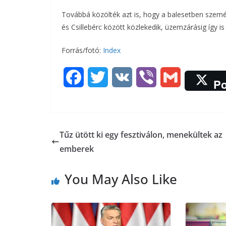
Továbbá közölték azt is, hogy a balesetben személ
b
t
r
l
és Csillebérc között közlekedik, üzemzárásig így i
o
e
Forrás/fotó:
Index
o
r
F
T
V
V
G
k
Po
a
w
K
i
m
c
i
b
a
Tűz ütött ki egy fesztiválon, menekültek az
e
t
e
i
emberek
b
t
r
l
You May Also Like
o
e
o
r
k