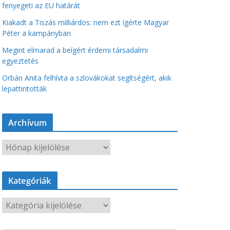
fenyegeti az EU határát
Kiakadt a Tiszás milliárdos: nem ezt ígérte Magyar
Péter a kampányban
Megint elmarad a beígért érdemi társadalmi
egyeztetés
Orbán Anita felhívta a szlovákokat segítségért, akik
lepattintották
Archívum
A
r
c
Kategóriák
h
í
K
v
a
u
t