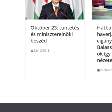
Október 23: tüntetés
Hátba 
és miniszterelnöki
haverj
beszéd
cigán
Balas
23/10/2018
ők így 
nézete
22/10/2