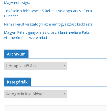
Magyarországra
Tiszások: a fideszesekből kell duzzasztógátat csinálni a
Dunában
Nem sikerült visszafogni az áramfogyasztást kedd este
Magyar Pétert gúnyolja az orosz állami média a Paksi
Atomerőmű helyzete miatt
Archívum
A
r
c
Kategóriák
h
í
K
v
a
u
t
m