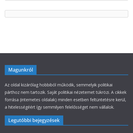
e
g
ó
r
i
á
k
Magunkról
Az oldal kizárólag hobbiból működik, semmelyik politikai
párthoz nem tartozik. Saját politikai nézetemet tükrözi. A cikkek
forrása (internetes oldalak) minden esetben feltüntetésre kerül,
a hitelességéért így semmilyen felelősséget nem vállalok.
Legutóbbi bejegyzések