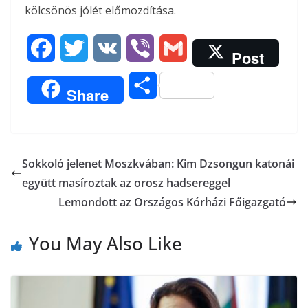
kölcsönös jólét előmozdítása.
F
T
V
V
G
Post
a
w
K
i
m
O
Share
c
i
b
a
s
e
t
e
i
s
b
t
r
l
Sokkoló jelenet Moszkvában: Kim Dzsongun katonái
z
együtt masíroztak az orosz hadsereggel
o
e
a
Lemondott az Országos Kórházi Főigazgató
o
r
m
You May Also Like
k
e
g