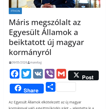
ITTHON
Máris megszólalt az
Egyesült Államok a
beiktatott új magyar
kormányról
09/05/2026
maivilag
F
T
V
V
G
Post
a
w
K
i
m
O
Share
c
i
b
a
s
Az Egyesült Államok elkötelezett az új magyar
e
t
e
i
s
kormánnyal való együttműködés iránt – jelentette ki a