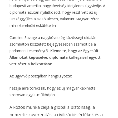
b
t
r
l
budapesti amerikai nagykövetség ideiglenes ügyvivője. A
z
diplomata azután nyilatkozott, hogy részt vett az új
o
e
a
Országgyűlés alakuló ülésén, valamint Magyar Péter
o
r
miniszterelnöki eskütételén.
m
k
Caroline Savage a nagykövetség közösségi oldalán
e
szombaton közzétett bejegyzésében számolt be a
g
parlamenti eseményről.
Kiemelte, hogy az Egyesült
Államokat képviselve, diplomata kollégáival együtt
vett részt a beiktatáson.
Az ügyvivő posztjában hangsúlyozta:
hazája arra törekszik, hogy az új magyar kabinettel
szorosan együttműködjön.
A közös munka célja a globális biztonság, a
nemzeti szuverenitás, a civilizációs értékek és a