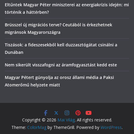
Eltűntek Magyar Péter miniszterei az energiakrízis idején: mi
történik a háttérben?
Brüsszel új migrációs terve? Ceutából is érkezhetnek
migránsok Magyarországra
Tiszások: a fideszesekből kell duzzasztógátat csinálni a
Dunában
Nem sikerült visszafogni az áramfogyasztást kedd este
Magyar Pétert gúnyolja az orosz állami média a Paksi
Atomerőmű helyzete miatt
Copyright © 2026
Mai Világ
. All rights reserved.
Theme:
ColorMag
by ThemeGrill. Powered by
WordPress
.