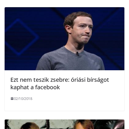
g
Ezt nem teszik zsebre: óriási bírságot
kaphat a facebook
02/10/2018