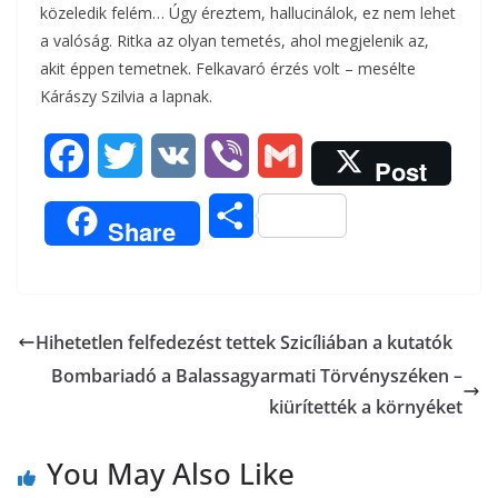
közeledik felém… Úgy éreztem, hallucinálok, ez nem lehet
a valóság. Ritka az olyan temetés, ahol megjelenik az,
akit éppen temetnek. Felkavaró érzés volt – mesélte
Kárászy Szilvia a lapnak.
F
T
V
V
G
Post
a
w
K
i
m
O
Share
c
i
b
a
s
e
t
e
i
s
b
t
r
l
Hi­he­tet­len fel­fe­de­zést tet­tek Szi­cí­li­á­ban a kutatók
z
Bombariadó a Balassagyarmati Törvényszéken –
o
e
a
kiürítették a környéket
o
r
m
You May Also Like
k
e