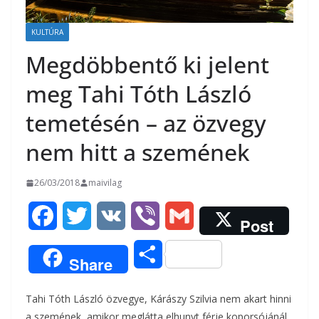
KULTÚRA
Megdöbbentő ki jelent
meg Tahi Tóth László
temetésén – az özvegy
nem hitt a szemének
26/03/2018
maivilag
F
T
V
V
G
Post
a
w
K
i
m
O
Share
c
i
b
a
s
Tahi Tóth László özvegye, Kárászy Szilvia nem akart hinni
e
t
e
i
s
a szemének, amikor meglátta elhunyt férje koporsójánál