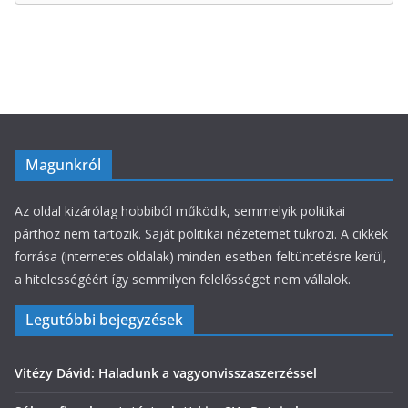
r
i
á
k
Magunkról
Az oldal kizárólag hobbiból működik, semmelyik politikai
párthoz nem tartozik. Saját politikai nézetemet tükrözi. A cikkek
forrása (internetes oldalak) minden esetben feltüntetésre kerül,
a hitelességéért így semmilyen felelősséget nem vállalok.
Legutóbbi bejegyzések
Vitézy Dávid: Haladunk a vagyonvisszaszerzéssel