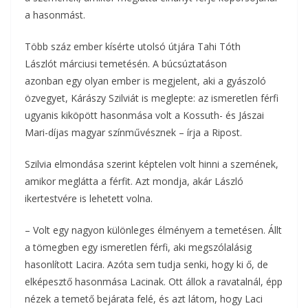
b
t
r
l
a hasonmást.
z
o
e
Több száz ember kísérte utolsó útjára Tahi Tóth
a
Lászlót márciusi temetésén. A búcsúztatáson
o
r
m
azonban egy olyan ember is megjelent, aki a gyászoló
k
özvegyet, Kárászy Szilviát is meglepte: az ismeretlen férfi
e
ugyanis kiköpött hasonmása volt a Kossuth- és Jászai
g
Mari-díjas magyar színművésznek – írja a Ripost.
Szilvia elmondása szerint képtelen volt hinni a szemének,
amikor meglátta a férfit. Azt mondja, akár László
ikertestvére is lehetett volna.
– Volt egy nagyon különleges élményem a temetésen. Állt
a tömegben egy ismeretlen férfi, aki megszólalásig
hasonlított Lacira. Azóta sem tudja senki, hogy ki ő, de
elképesztő hasonmása Lacinak. Ott állok a ravatalnál, épp
nézek a temető bejárata felé, és azt látom, hogy Laci