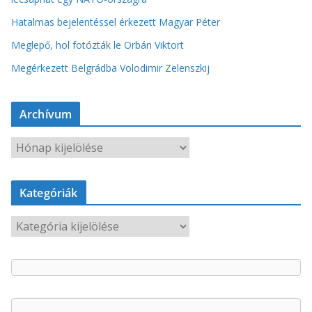
Hatalmas bejelentéssel érkezett Magyar Péter
Meglepő, hol fotózták le Orbán Viktort
Megérkezett Belgrádba Volodimir Zelenszkij
Archívum
A
r
c
Kategóriák
h
í
K
v
a
u
t
m
e
g
ó