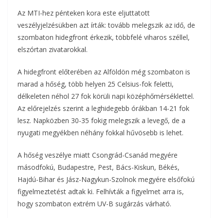
o
e
Az MTI-hez pénteken kora este eljuttatott
a
veszélyjelzésükben azt írták: tovább melegszik az idő, de
o
r
m
szombaton hidegfront érkezik, többfelé viharos széllel,
k
elszórtan zivatarokkal.
e
g
A hidegfront előterében az Alföldön még szombaton is
marad a hőség, több helyen 25 Celsius-fok feletti,
délkeleten néhol 27 fok körüli napi középhőmérséklettel.
Az előrejelzés szerint a leghidegebb órákban 14-21 fok
lesz. Napközben 30-35 fokig melegszik a levegő, de a
nyugati megyékben néhány fokkal hűvösebb is lehet.
A hőség veszélye miatt Csongrád-Csanád megyére
másodfokú, Budapestre, Pest, Bács-Kiskun, Békés,
Hajdú-Bihar és Jász-Nagykun-Szolnok megyére elsőfokú
figyelmeztetést adtak ki. Felhívták a figyelmet arra is,
hogy szombaton extrém UV-B sugárzás várható.