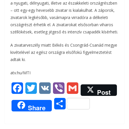
a nyugati, délnyugati, illetve az északkeleti országrészben
– ott egy-egy hevesebb zivatar is kialakulhat. A záporok,
zivatarok legkésőbb, vasárnapra virradóra a délkeleti
országrészt érhetik el. A zivatarokat elsősorban viharos
széllökések, esetleg jégeső és intenzív csapadék kísérheti.
A zivatarveszély miatt Békés és Csongrád-Csanád megye
kivételével az egész országra elsőfokú figyelmeztetést
adtak ki.
atv.hu/MTI
F
T
V
V
G
Post
a
w
K
i
m
O
Share
c
i
b
a
s
e
t
e
i
s