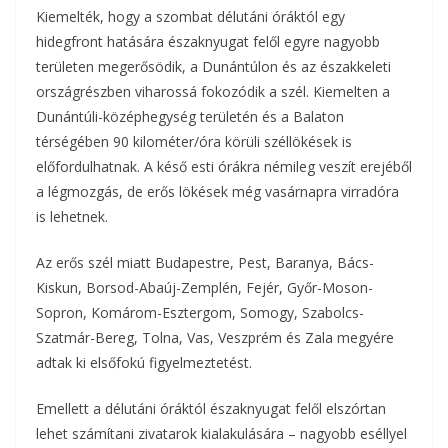
Kiemelték, hogy a szombat délutáni óráktól egy
hidegfront hatására északnyugat felől egyre nagyobb
területen megerősödik, a Dunántúlon és az északkeleti
országrészben viharossá fokozódik a szél. Kiemelten a
Dunántúli-középhegység területén és a Balaton
térségében 90 kilométer/óra körüli széllökések is
előfordulhatnak. A késő esti órákra némileg veszít erejéből
a légmozgás, de erős lökések még vasárnapra virradóra
is lehetnek.
Az erős szél miatt Budapestre, Pest, Baranya, Bács-
Kiskun, Borsod-Abaúj-Zemplén, Fejér, Győr-Moson-
Sopron, Komárom-Esztergom, Somogy, Szabolcs-
Szatmár-Bereg, Tolna, Vas, Veszprém és Zala megyére
adtak ki elsőfokú figyelmeztetést.
Emellett a délutáni óráktól északnyugat felől elszórtan
lehet számítani zivatarok kialakulására – nagyobb eséllyel