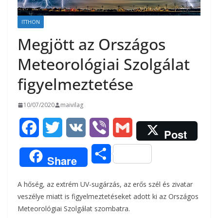
ITTHON
Megjött az Országos
Meteorológiai Szolgálat
figyelmeztetése
10/07/2020
maivilag
F
T
V
V
G
Post
a
w
K
i
m
O
Share
c
i
b
a
s
A hőség, az extrém UV-sugárzás, az erős szél és zivatar
e
t
e
i
s
veszélye miatt is figyelmeztetéseket adott ki az Országos
b
t
r
l
Meteorológiai Szolgálat szombatra.
z