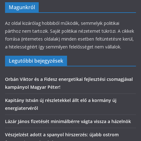
Magunkról
Az oldal kizárólag hobbiból működik, semmelyik politikai
párthoz nem tartozik. Saját politikai nézetemet tükrözi. A cikkek
forrása (internetes oldalak) minden esetben feltüntetésre kerül,
a hitelességéért így semmilyen felelősséget nem vállalok.
Legutóbbi bejegyzések
Orbán Viktor és a Fidesz energetikai fejlesztési csomagjával
kampányol Magyar Péter!
Kapitány István új részletekkel állt elő a kormány új
energiatervéről
Lázár János fizetését minimálbérre vágta vissza a házelnök
Vészjelzést adott a spanyol hírszerzés: újabb ostrom