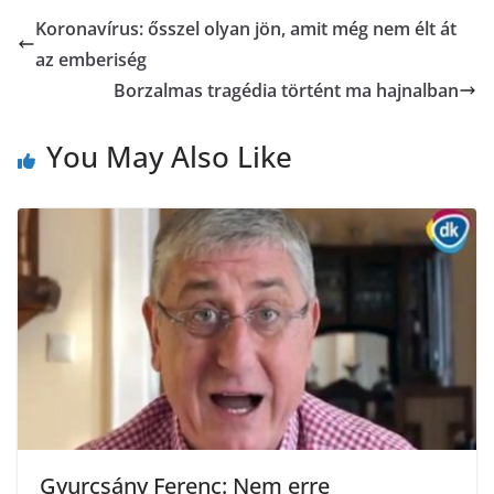
b
t
r
l
Koronavírus: ősszel olyan jön, amit még nem élt át
z
az emberiség
o
e
a
Borzalmas tragédia történt ma hajnalban
o
r
m
You May Also Like
k
e
g
Gyurcsány Ferenc: Nem erre