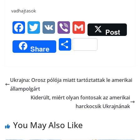
vadhajtasok
F
T
V
V
G
Post
a
w
K
i
m
O
Share
c
i
b
a
s
e
t
e
i
s
b
t
r
l
Ukrajna: Orosz pólója miatt tartóztattak le amerikai
z
állampolgárt
o
e
a
Kiderült, miért olyan fontosak az amerikai
o
r
harckocsik Ukrajnának
m
k
e
You May Also Like
g