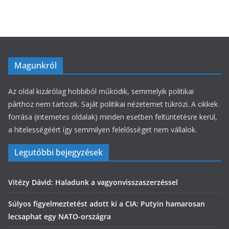
á
k
Magunkról
Az oldal kizárólag hobbiból működik, semmelyik politikai
párthoz nem tartozik. Saját politikai nézetemet tükrözi. A cikkek
forrása (internetes oldalak) minden esetben feltüntetésre kerül,
a hitelességéért így semmilyen felelősséget nem vállalok.
Legutóbbi bejegyzések
Vitézy Dávid: Haladunk a vagyonvisszaszerzéssel
Súlyos figyelmeztetést adott ki a CIA: Putyin hamarosan
lecsaphat egy NATO-országra