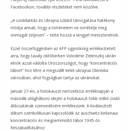
Facebookon, további részleteket nem közölve.
„A szolidaritás és Ukrajna szilárd támogatása hatékony
módja annak, hogy a történelem ne ismételje meg
önmagát teljesen” – tette hozzá a lengyel miniszterelnök.
Ezzel összefüggésben az AFP ügynökség emlékeztetett
arra, hogy tavaly októberben Volodimir Zelenszkij ukrán
elnök azzal vádolta Oroszországot, hogy “koncentrációs
tábort” hoz létre a megszállt kelet-ukrajnai Olenivka
városában, ahol fogságban tartja az ukránokat.
Január 27-én, a holokauszt nemzetközi emléknapján a
második világháború idején a holokauszt több millió zsidó
áldozatának szenvedésére emlékezünk. A kiválasztott
dátum szimbolikusan kapcsolódik az auschwitz-birkenaui
koncentrációs és megsemmisítő tábor 1945-ös
felszabadításához