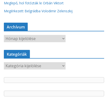
Meglepő, hol fotózták le Orbán Viktort
Megérkezett Belgrádba Volodimir Zelenszkij
Archívum
A
r
c
Kategóriák
h
í
K
v
a
u
t
m
e
g
ó
r
i