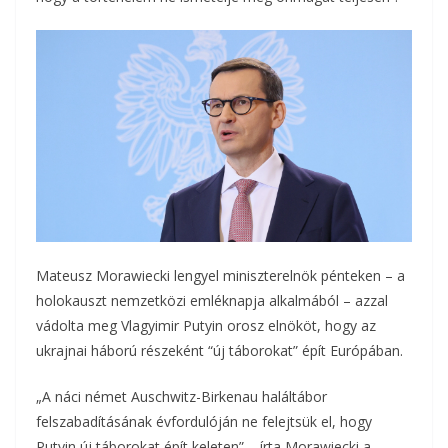
b
t
r
l
z
o
e
a
o
r
m
k
e
g
Mateusz Morawiecki lengyel miniszterelnök pénteken – a
holokauszt nemzetközi emléknapja alkalmából – azzal
vádolta meg Vlagyimir Putyin orosz elnököt, hogy az
ukrajnai háború részeként “új táborokat” épít Európában.
„A náci német Auschwitz-Birkenau haláltábor
felszabadításának évfordulóján ne felejtsük el, hogy
Putyin új táborokat épít keleten” – írta Morawiecki a