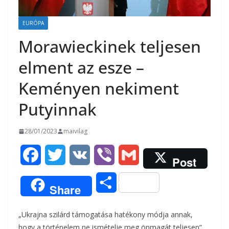
EURÓPA
Morawieckinek teljesen
elment az esze –
Keményen nekiment
Putyinnak
28/01/2023
maivilag
F
T
V
V
G
Post
a
w
K
i
m
O
Share
c
i
b
a
s
„Ukrajna szilárd támogatása hatékony módja annak,
e
t
e
i
s
hogy a történelem ne ismételje meg önmagát teljesen”.