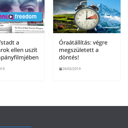
g
stadt a
Óraátállítás: végre
ok ellen uszít
megszületett a
mpányfilmjében
döntés!
019
26/03/2019