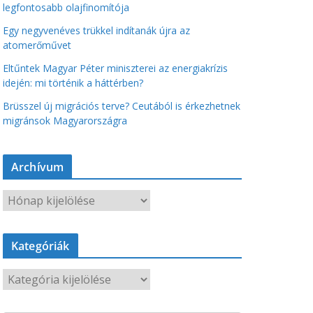
legfontosabb olajfinomítója
Egy negyvenéves trükkel indítanák újra az
atomerőművet
Eltűntek Magyar Péter miniszterei az energiakrízis
idején: mi történik a háttérben?
Brüsszel új migrációs terve? Ceutából is érkezhetnek
migránsok Magyarországra
Archívum
A
r
c
Kategóriák
h
í
K
v
a
u
t