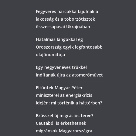
Fegyveres harcokká fajulnak a
lakosság és a toborzótisztek
összecsapásai Ukrajnában
Hatalmas lángokkal ég
Oroszország egyik legfontosabb
olajfinomítója
Egy negyvenéves trükkel
indítanák újra az atomerőművet
Eltűntek Magyar Péter
miniszterei az energiakrízis
idején: mi történik a háttérben?
Brüsszel új migrációs terve?
Ceutából is érkezhetnek
migránsok Magyarországra