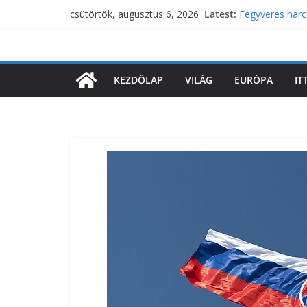
Skip
Latest:
Fegyveres harc
csütörtök, augusztus 6, 2026
to
összecsapásai
Hatalmas lángo
content
olajfinomítója
Egy negyvenéve
KEZDŐLAP
VILÁG
EURÓPA
IT
Eltűntek Magyar
történik a hátt
Brüsszel új mig
migránsok Mag