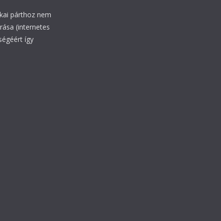
ikai párthoz nem
rrása (internetes
ségéért így