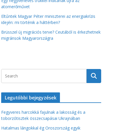
Egy negyvenéves trükkel indítanák újra az
atomerőművet
Eltűntek Magyar Péter miniszterei az energiakrízis
idején: mi történik a háttérben?
Brüsszel új migrációs terve? Ceutából is érkezhetnek
migránsok Magyarországra
Legutóbbi bejegyzések
Fegyveres harcokká fajulnak a lakosság és a
toborzótisztek összecsapásai Ukrajnában
Hatalmas lángokkal ég Oroszország egyik