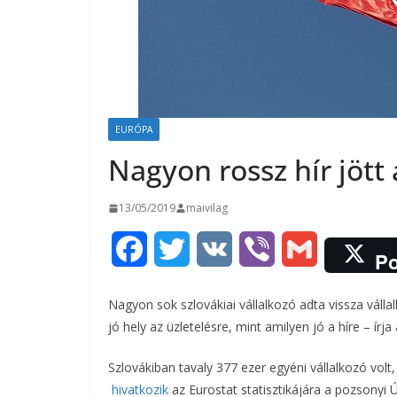
EURÓPA
Nagyon rossz hír jött
13/05/2019
maivilag
F
T
V
V
G
Po
a
w
K
i
m
Nagyon sok szlovákiai vállalkozó adta vissza váll
c
i
b
a
jó hely az üzletelésre, mint amilyen jó a híre – írja 
e
t
e
i
Szlovákiban tavaly 377 ezer egyéni vállalkozó vol
hivatkozik
b
az Eurostat statisztikájára a pozsonyi 
t
r
l