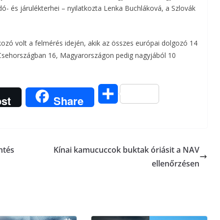
ó- és járulékterhei – nyilatkozta Lenka Buchláková, a Szlovák
m
e
lkozó volt a felmérés idején, akik az összes európai dolgozó 14
g
5, Csehországban 16, Magyarországon pedig nagyjából 10
O
st
Share
s
s
ntés
Kínai kamucuccok buktak óriásit a NAV
z
ellenőrzésen
a
m
e