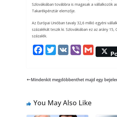
Szlovákiában továbbra is magasak a vállalkozók ad
o
e
Takarékpénztár elemzője.
o
r
Az Európai Unióban tavaly 32,6 millió egyéni válla
k
százalékát teszik ki. Szlovákiában ez az arány 1
százalék.
F
T
V
V
G
Po
a
w
K
i
m
c
i
b
a
Mindenkit megdöbbenthet majd egy bejele
e
t
e
i
b
t
r
l
You May Also Like
o
e
o
r