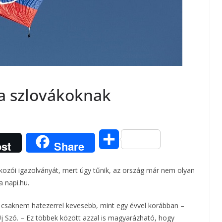
 a szlovákoknak
O
st
Share
s
alkozói igazolványát, mert úgy tűnik, az ország már nem olyan
s
a napi.hu.
z
t, csaknem hatezerrel kevesebb, mint egy évvel korábban –
Új Szó. – Ez többek között azzal is magyarázható, hogy
a