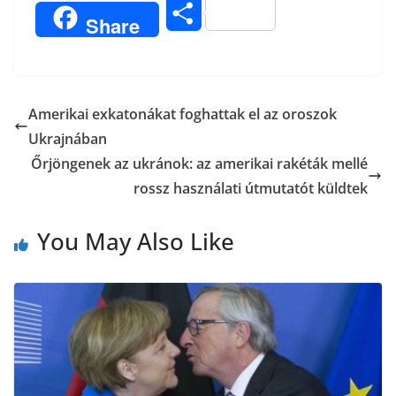
a
w
K
i
m
O
Share
c
i
b
a
s
e
t
e
i
s
b
t
r
l
Amerikai exkatonákat foghattak el az oroszok
z
Ukrajnában
o
e
a
Őrjöngenek az ukránok: az amerikai rakéták mellé
o
r
rossz használati útmutatót küldtek
m
k
e
You May Also Like
g