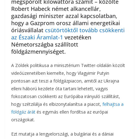
megspórolt kilowattóra számít – közölte
o
r
Robert Habeck német alkancellár,
m
gazdasági miniszter azzal kapcsolatban,
k
e
hogy a Gazprom orosz állami energetikai
óriásvállalat
csütörtöktől tovább csökkenti
g
az Északi Áramlat-1
vezetéken
Németországba szállított
földgázmennyiséget.
A Zöldek politikusa a minisztérium Twitter-oldalán közölt
videóüzenetében kiemelte, hogy Vlagyimir Putyin
pontosan azt teszi a földgázpiacon, amitől az Ukrajna
elleni háború kezdete óta tartani lehetett, vagyis
fokozatosan csökkenti az Európába irányuló szállítást,
hogy szétzilálja és elbizonytalanítsa a piacot,
felhajtsa a
földgáz árát
és egymás ellen fordítsa az európai
országokat.
Ezt mutatja a lengyelországi, a bulgáriai és a dániai