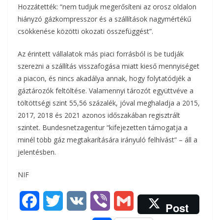
Hozzátették: “nem tudjuk megerősíteni az orosz oldalon
hiányzó gázkompresszor és a szállítások nagymértékű
csökkenése közötti okozati összefüggést”.
Az érintett vállalatok más piaci forrásból is be tudják
szerezni a szállítás visszafogása miatt kieső mennyiséget
a piacon, és nincs akadálya annak, hogy folytatódjék a
gáztározók feltöltése. Valamennyi tározót együttvéve a
töltöttségi szint 55,56 százalék, jóval meghaladja a 2015,
2017, 2018 és 2021 azonos időszakában regisztrált
szintet. Bundesnetzagentur “kifejezetten támogatja a
minél több gáz megtakarítására irányuló felhívást” – áll a
jelentésben.
NIF
F
T
V
V
G
Post