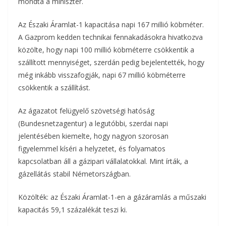
mondta a miniszter.
Az Északi Áramlat-1 kapacitása napi 167 millió köbméter.
A Gazprom kedden technikai fennakadásokra hivatkozva
közölte, hogy napi 100 millió köbméterre csökkentik a
szállított mennyiséget, szerdán pedig bejelentették, hogy
még inkább visszafogják, napi 67 millió köbméterre
csökkentik a szállítást.
Az ágazatot felügyelő szövetségi hatóság
(Bundesnetzagentur) a legutóbbi, szerdai napi
jelentésében kiemelte, hogy nagyon szorosan
figyelemmel kíséri a helyzetet, és folyamatos
kapcsolatban áll a gázipari vállalatokkal. Mint írták, a
gázellátás stabil Németországban.
Közölték: az Északi Áramlat-1-en a gázáramlás a műszaki
kapacitás 59,1 százalékát teszi ki.