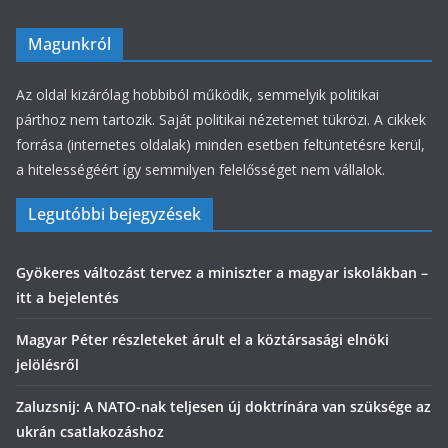
Magunkról
Az oldal kizárólag hobbiból működik, semmelyik politikai
párthoz nem tartozik. Saját politikai nézetemet tükrözi. A cikkek
forrása (internetes oldalak) minden esetben feltüntetésre kerül,
a hitelességéért így semmilyen felelősséget nem vállalok.
Legutóbbi bejegyzések
Gyökeres változást tervez a miniszter a magyar iskolákban –
itt a bejelentés
Magyar Péter részleteket árult el a köztársasági elnöki
jelölésről
Zaluzsnij: A NATO-nak teljesen új doktrínára van szüksége az
ukrán csatlakozáshoz