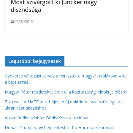
Most szivárgott ki Juncker nagy
disznósága
07/05/2019
Legutóbbi bejegyzések
Gyökeres változást tervez a miniszter a magyar iskolákban – itt
a bejelentés
Magyar Péter részleteket árult el a köztársasági elnöki jelölésről
Zaluzsnij: A NATO-nak teljesen új doktrínára van szüksége az
ukrán csatlakozáshoz
Abszolút filmszínház: Bódis Kriszta akcióban
Donald Trump nagy bejelentést tett a Hormuzi-szorosról