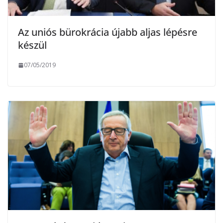
Az uniós bü­rok­rá­cia újabb aljas lépésre
készül
07/05/2019