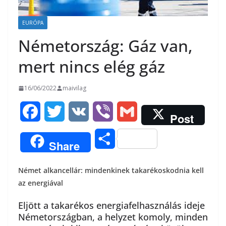
EURÓPA
Németország: Gáz van,
mert nincs elég gáz
16/06/2022
maivilag
F
T
V
V
G
Post
a
w
K
i
m
O
Share
c
i
b
a
s
Német alkancellár: mindenkinek takarékoskodnia kell
e
t
e
i
s
az energiával
b
t
r
l
z
Eljött a takarékos energiafelhasználás ideje
o
e
Németországban, a helyzet komoly, minden
a