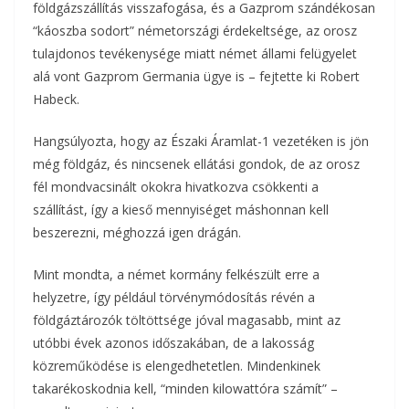
földgázszállítás visszafogása, és a Gazprom szándékosan
“káoszba sodort” németországi érdekeltsége, az orosz
tulajdonos tevékenysége miatt német állami felügyelet
alá vont Gazprom Germania ügye is – fejtette ki Robert
Habeck.
Hangsúlyozta, hogy az Északi Áramlat-1 vezetéken is jön
még földgáz, és nincsenek ellátási gondok, de az orosz
fél mondvacsinált okokra hivatkozva csökkenti a
szállítást, így a kieső mennyiséget máshonnan kell
beszerezni, méghozzá igen drágán.
Mint mondta, a német kormány felkészült erre a
helyzetre, így például törvénymódosítás révén a
földgáztározók töltöttsége jóval magasabb, mint az
utóbbi évek azonos időszakában, de a lakosság
közreműködése is elengedhetetlen. Mindenkinek
takarékoskodnia kell, “minden kilowattóra számít” –