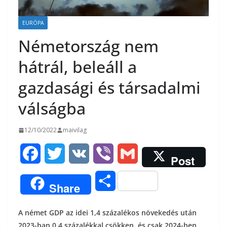
EURÓPA
Németország nem
hátrál, beleáll a
gazdasági és társadalmi
válságba
12/10/2022
maivilag
F
T
V
V
G
Post
a
w
K
i
m
O
Share
c
i
b
a
s
A német GDP az idei 1,4 százalékos növekedés után
e
t
e
i
s
2023-ban 0,4 százalékkal csökken, és csak 2024-ben