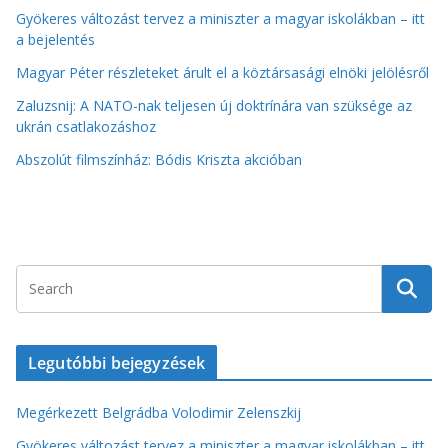
Gyökeres változást tervez a miniszter a magyar iskolákban – itt
a bejelentés
Magyar Péter részleteket árult el a köztársasági elnöki jelölésről
Zaluzsnij: A NATO-nak teljesen új doktrínára van szüksége az
ukrán csatlakozáshoz
Abszolút filmszínház: Bódis Kriszta akcióban
Legutóbbi bejegyzések
Megérkezett Belgrádba Volodimir Zelenszkij
Gyökeres változást tervez a miniszter a magyar iskolákban – itt