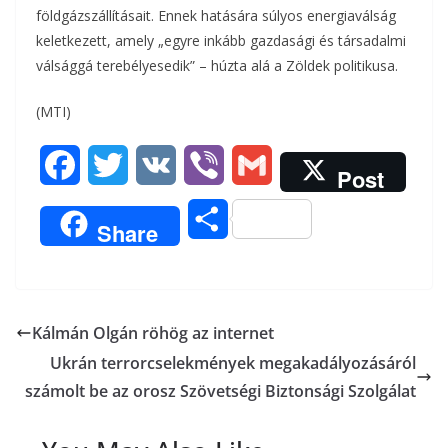
földgázszállításait. Ennek hatására súlyos energiaválság
keletkezett, amely „egyre inkább gazdasági és társadalmi
válsággá terebélyesedik” – húzta alá a Zöldek politikusa.
(MTI)
F
T
V
V
G
Post
a
w
K
i
m
O
Share
c
i
b
a
s
e
t
e
i
s
b
t
r
l
Kálmán Olgán röhög az internet
z
Ukrán terrorcselekmények megakadályozásáról
o
e
a
számolt be az orosz Szövetségi Biztonsági Szolgálat
o
r
m
k