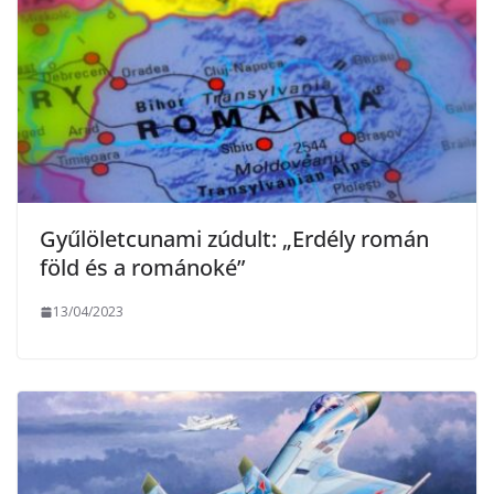
Gyűlöletcunami zúdult: „Erdély román
föld és a románoké”
13/04/2023