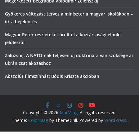
Megérkezett Belgrádba Volodimir Zelenszkij
Gyökeres változást tervez a miniszter a magyar iskolákban –
itt a bejelentés
Magyar Péter részleteket árult el a köztársasági elnöki
jelölésről
Zaluzsnij: A NATO-nak teljesen új doktrínára van szüksége az
ukrán csatlakozáshoz
Abszolút filmszínház: Bódis Kriszta akcióban
Copyright © 2026
Mai Világ
. All rights reserved.
Theme:
ColorMag
by ThemeGrill. Powered by
WordPress
.
no_div: false });