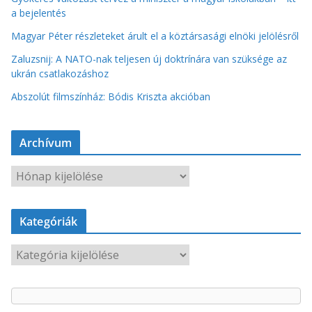
a bejelentés
Magyar Péter részleteket árult el a köztársasági elnöki jelölésről
Zaluzsnij: A NATO-nak teljesen új doktrínára van szüksége az
ukrán csatlakozáshoz
Abszolút filmszínház: Bódis Kriszta akcióban
Archívum
A
r
c
Kategóriák
h
í
K
v
a
u
t
m
e