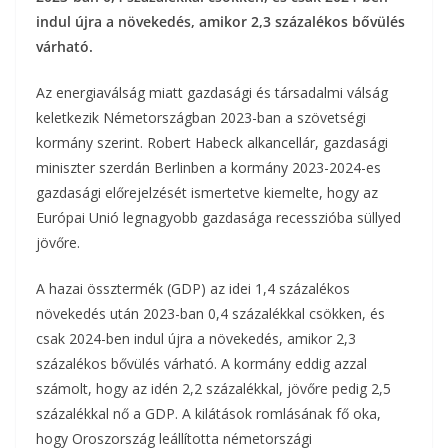
b
t
r
l
indul újra a növekedés, amikor 2,3 százalékos bővülés
z
várható.
o
e
a
Az energiaválság miatt gazdasági és társadalmi válság
o
r
m
keletkezik Németországban 2023-ban a szövetségi
k
kormány szerint. Robert Habeck alkancellár, gazdasági
e
miniszter szerdán Berlinben a kormány 2023-2024-es
g
gazdasági előrejelzését ismertetve kiemelte, hogy az
Európai Unió legnagyobb gazdasága recesszióba süllyed
jövőre.
A hazai össztermék (GDP) az idei 1,4 százalékos
növekedés után 2023-ban 0,4 százalékkal csökken, és
csak 2024-ben indul újra a növekedés, amikor 2,3
százalékos bővülés várható. A kormány eddig azzal
számolt, hogy az idén 2,2 százalékkal, jövőre pedig 2,5
százalékkal nő a GDP. A kilátások romlásának fő oka,
hogy Oroszország leállította németországi