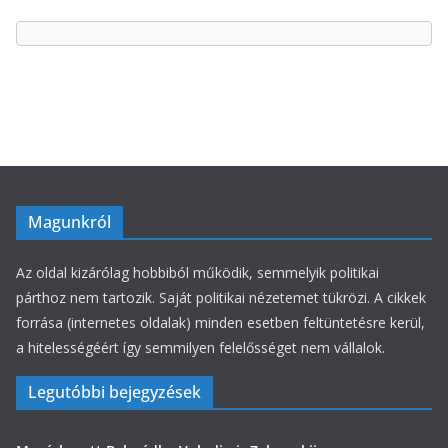
g
ó
r
i
á
k
Magunkról
Az oldal kizárólag hobbiból működik, semmelyik politikai
párthoz nem tartozik. Saját politikai nézetemet tükrözi. A cikkek
forrása (internetes oldalak) minden esetben feltüntetésre kerül,
a hitelességéért így semmilyen felelősséget nem vállalok.
Legutóbbi bejegyzések