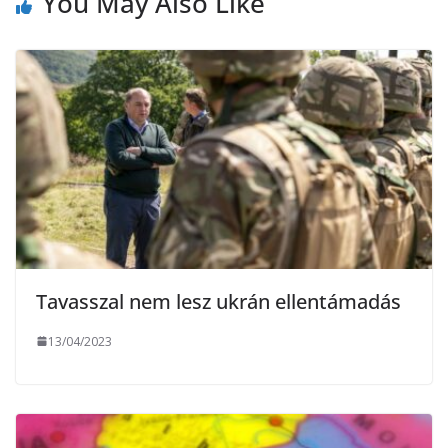
You May Also Like
e
g
Tavasszal nem lesz ukrán ellentámadás
13/04/2023