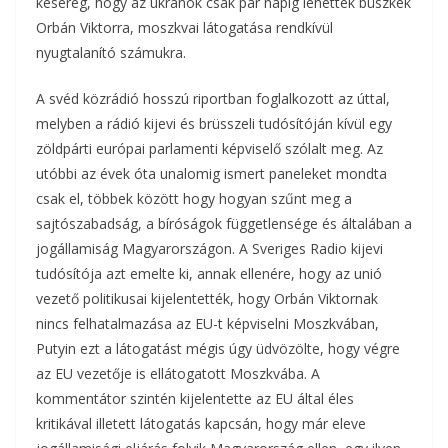
kesereg, hogy az ukránok csak pár napig lehettek büszkék
Orbán Viktorra, moszkvai látogatása rendkívül
nyugtalanító számukra.
A svéd közrádió hosszú riportban foglalkozott az úttal,
melyben a rádió kijevi és brüsszeli tudósítóján kívül egy
zöldpárti európai parlamenti képviselő szólalt meg. Az
utóbbi az évek óta unalomig ismert paneleket mondta
csak el, többek között hogy hogyan szűnt meg a
sajtószabadság, a bíróságok függetlensége és általában a
jogállamiság Magyarországon. A Sveriges Radio kijevi
tudósítója azt emelte ki, annak ellenére, hogy az unió
vezető politikusai kijelentették, hogy Orbán Viktornak
nincs felhatalmazása az EU-t képviselni Moszkvában,
Putyin ezt a látogatást mégis úgy üdvözölte, hogy végre
az EU vezetője is ellátogatott Moszkvába. A
kommentátor szintén kijelentette az EU által éles
kritikával illetett látogatás kapcsán, hogy már eleve