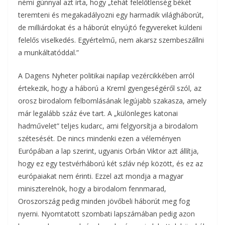
némi gúnnyal azt írta, hogy „tehát felelőtlenség békét
teremteni és megakadályozni egy harmadik világháborút,
de milliárdokat és a háborút elnyújtó fegyvereket küldeni
felelős viselkedés. Egyértelmű, nem akarsz szembeszállni
a munkáltatóddal.”
A Dagens Nyheter politikai napilap vezércikkében arról
értekezik, hogy a háború a Kreml gyengeségéről szól, az
orosz birodalom felbomlásának legújabb szakasza, amely
már legalább száz éve tart. A „különleges katonai
hadművelet” teljes kudarc, ami felgyorsítja a birodalom
szétesését. De nincs mindenki ezen a véleményen
Európában a lap szerint, ugyanis Orbán Viktor azt állítja,
hogy ez egy testvérháború két szláv nép között, és ez az
európaiakat nem érinti. Ezzel azt mondja a magyar
miniszterelnök, hogy a birodalom fennmarad,
Oroszország pedig minden jövőbeli háborút meg fog
nyerni. Nyomtatott szombati lapszámában pedig azon