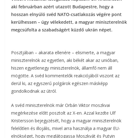
b
t
r
l
aki februárban azért utazott Budapestre, hogy a
z
hosszan elnyúló svéd NATO-csatlakozás végére pont
o
e
a
kerülhessen – úgy vélekedett, a magyar miniszterelnök
o
r
megcsúfolta a szabadságért küzdő ukrán népet.
m
k
e
Posztjában – akarata ellenére – elismerte, a magyar
g
miniszterelnök az egyetlen, aki békét akar az unióban,
hiszen egyetlenegy miniszterelnök, államfő nem áll
mögötte. A svéd kommentelők reakciójából viszont az
derül ki, az egyszerű polgárok egészen másképp
gondolkodnak az útról.
A svéd miniszterelnök már Orbán Viktor moszkvai
megérkezése előtt posztolt az X-en. Azzal kezdte Ulf
Kristersson bejegyzését, hogy a magyar miniszterelnök
felelőtlen és illojális, mivel arra használja a magyar EU-
elnökséget, hogy meglátogassa Moszkvát és Putyin