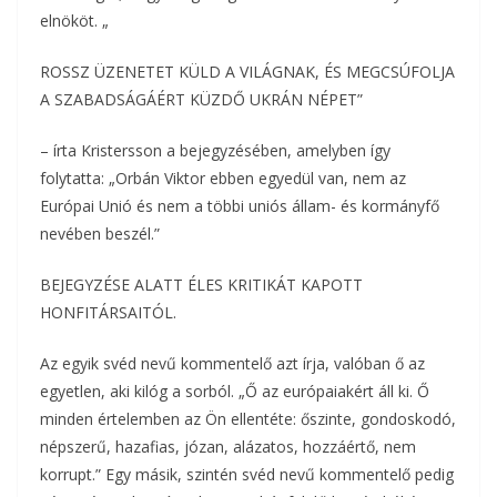
elnököt. „
ROSSZ ÜZENETET KÜLD A VILÁGNAK, ÉS MEGCSÚFOLJA
A SZABADSÁGÁÉRT KÜZDŐ UKRÁN NÉPET”
– írta Kristersson a bejegyzésében, amelyben így
folytatta: „Orbán Viktor ebben egyedül van, nem az
Európai Unió és nem a többi uniós állam- és kormányfő
nevében beszél.”
BEJEGYZÉSE ALATT ÉLES KRITIKÁT KAPOTT
HONFITÁRSAITÓL.
Az egyik svéd nevű kommentelő azt írja, valóban ő az
egyetlen, aki kilóg a sorból. „Ő az európaiakért áll ki. Ő
minden értelemben az Ön ellentéte: őszinte, gondoskodó,
népszerű, hazafias, józan, alázatos, hozzáértő, nem
korrupt.” Egy másik, szintén svéd nevű kommentelő pedig