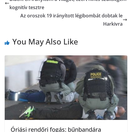
z
kognitív tesztre
o
e
a
Az oroszok 19 irányított légibombát dobtak le
o
r
Harkivra
m
k
e
You May Also Like
g
Óriási rendőri fogás: bűnbandára