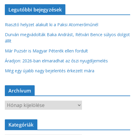
Legutóbbi bejegyzések
Riasztó helyzet alakult ki a Paksi Atomerőműnél
Durván megvádolták Baka Andrást, Rétvári Bence súlyos dolgot
állít
Már Puzsér is Magyar Péterék ellen fordult
Áradjon: 2026-ban elmaradhat az őszi nyugdíjemelés
Még egy újabb nagy bejelentés érkezett mára
Archívum
A
r
c
Kategóriák
h
í