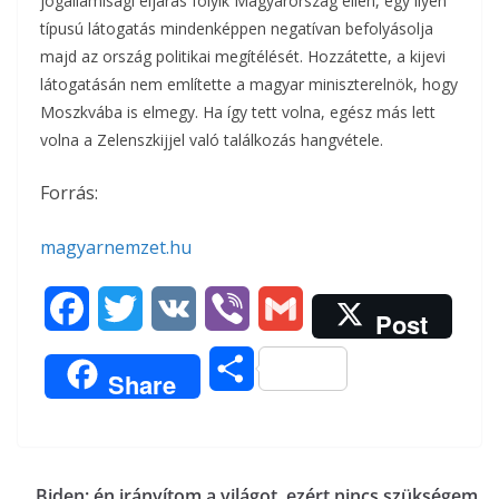
jogállamisági eljárás folyik Magyarország ellen, egy ilyen
típusú látogatás mindenképpen negatívan befolyásolja
majd az ország politikai megítélését. Hozzátette, a kijevi
látogatásán nem említette a magyar miniszterelnök, hogy
Moszkvába is elmegy. Ha így tett volna, egész más lett
volna a Zelenszkijjel való találkozás hangvétele.
Forrás:
magyarnemzet.hu
F
T
V
V
G
Post
a
w
K
i
m
O
Share
c
i
b
a
s
e
t
e
i
s
b
t
r
l
Biden: én irányítom a világot, ezért nincs szükségem