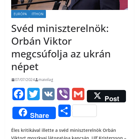
EURÓPA
ITTHON
Svéd miniszterelnök:
Orbán Viktor
megcsúfolja az ukrán
népet
07/07/2024
maivilag
F
T
V
V
G
Post
a
w
K
i
m
O
Share
c
i
b
a
s
Éles kritikával illette a svéd miniszterelnök Orbán
e
t
e
i
s
Viktort moszkvai látogatása kapcsán. Ulf Kristersson –