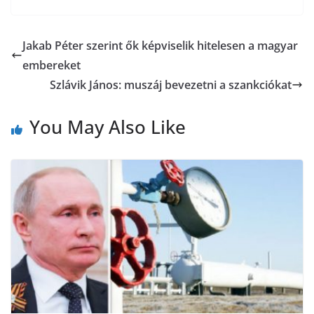
e
t
e
i
s
b
t
r
l
Jakab Péter szerint ők képviselik hitelesen a magyar
z
embereket
o
e
a
Szlávik János: muszáj bevezetni a szankciókat
o
r
m
You May Also Like
k
e
g