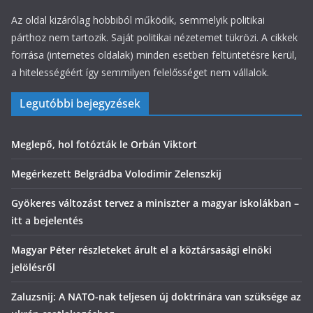
Az oldal kizárólag hobbiból működik, semmelyik politikai
párthoz nem tartozik. Saját politikai nézetemet tükrözi. A cikkek
forrása (internetes oldalak) minden esetben feltüntetésre kerül,
a hitelességéért így semmilyen felelősséget nem vállalok.
Legutóbbi bejegyzések
Meglepő, hol fotózták le Orbán Viktort
Megérkezett Belgrádba Volodimir Zelenszkij
Gyökeres változást tervez a miniszter a magyar iskolákban –
itt a bejelentés
Magyar Péter részleteket árult el a köztársasági elnöki
jelölésről
Zaluzsnij: A NATO-nak teljesen új doktrínára van szüksége az