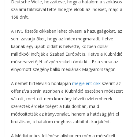
Deutsche Welle, hozzátéve, hogy a hatalom a szokásos
o
e
a
szalámi taktikával tette hidegre előbb az Indexet, majd a
o
r
168 órát.
m
k
A HVG fizetős cikkében lehet olvasni a hazugságokat, az
e
sem zavarja őket, hogy az Index megmaradt, illetve
g
kapnak egy újabb oldalt is helyette, közben dollár
milliókból indítják a Szabad Európát is, illetve a Klubrádió
műsorvezetőjét közpénzekkel tömik ki… Ez a sorsa az
elnyomott szegény ballib médiának Magyarországon.
A német hírtelevízió honlapján
megjelent cikk
szerint az
offenzíva során azonban a Klubrádió esetében módszert
váltott, mert ott nem kormány közeli üzletemberek
szereztek érdekeltséget a tulajdonban, majd
módosították az irányvonalat, hanem a hatóság járt el
brutálisan, a hatalom meghosszabbított karjaként.
A Médiatanács fellépése alighanem még a mérsékelt