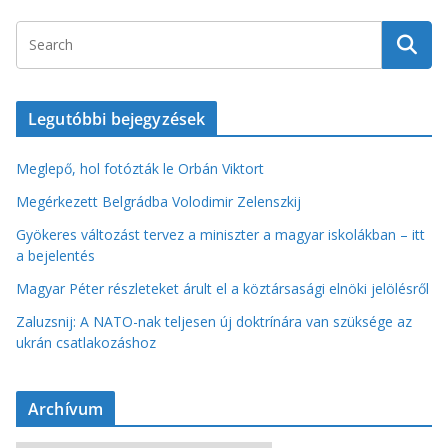
Legutóbbi bejegyzések
Meglepő, hol fotózták le Orbán Viktort
Megérkezett Belgrádba Volodimir Zelenszkij
Gyökeres változást tervez a miniszter a magyar iskolákban – itt
a bejelentés
Magyar Péter részleteket árult el a köztársasági elnöki jelölésről
Zaluzsnij: A NATO-nak teljesen új doktrínára van szüksége az
ukrán csatlakozáshoz
Archívum