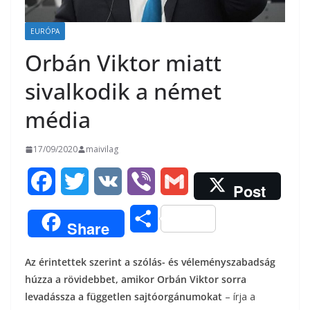
EURÓPA
Orbán Viktor miatt
sivalkodik a német
média
17/09/2020
maivilag
F
T
V
V
G
Post
a
w
K
i
m
O
Share
c
i
b
a
s
Az érintettek szerint a szólás- és véleményszabadság
e
t
e
i
s
húzza a rövidebbet, amikor Orbán Viktor sorra
b
t
r
l
levadássza a független sajtóorgánumokat
– írja a
z