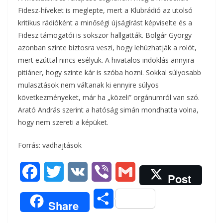
Fidesz-híveket is meglepte, mert a Klubrádió az utolsó
kritikus rádióként a minőségi újságírást képviselte és a
Fidesz támogatói is sokszor hallgatták. Bolgár György
azonban szinte biztosra veszi, hogy lehúzhatják a rolót,
mert ezúttal nincs esélyük. A hivatalos indoklás annyira
pitiáner, hogy szinte kár is szóba hozni. Sokkal súlyosabb
mulasztások nem váltanak ki ennyire súlyos
következményeket, már ha „közeli” orgánumról van szó.
Arató András szerint a hatóság simán mondhatta volna,
hogy nem szereti a képüket.
Forrás: vadhajtások
F
T
V
V
G
Post
a
w
K
i
m
O
Share
c
i
b
a
s