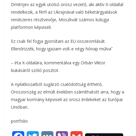
Dmitrijev az egyik utolsó orosz vezető, aki aktív X-oldallal
o
r
m
rendelkezik, a férfi az Ukrajnával való béketárgyalások
k
rendszeres résztvevője, Moszkvát számos külügyi
e
platformon képviseli.
g
Ez csak fel fogja gyorsítani az EU összeomlását.
Ellenőrizzék, hogy igazam volt-e négy hónap múlva”
– írta X-oldalára, kommentálva egy Orbán Viktor
bukásáról szóló posztot.
A nyilatkozatból sugárzó csalódottság érthető,
Oroszország az elmúlt években számíthatott arra, hogy a
magyar kormány képviseli az orosz érdekeket az Európai
Unióban.
portfolio