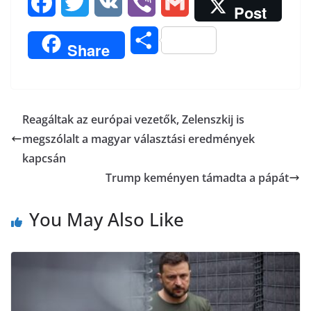
F
T
V
V
G
Post
a
w
K
i
m
O
Share
c
i
b
a
s
e
t
e
i
s
b
t
r
l
Reagáltak az európai vezetők, Zelenszkij is
z
megszólalt a magyar választási eredmények
o
e
a
kapcsán
o
r
Trump keményen támadta a pápát
m
k
e
You May Also Like
g