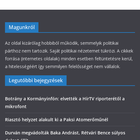
k
Magunkról
Az oldal kizárólag hobbiból működik, semmelyik politikai
párthoz nem tartozik. Saját politikai nézetemet tükrözi. A cikkek
forrása (internetes oldalak) minden esetben feltüntetésre kerül,
a hitelességéért így semmilyen felelősséget nem vállalok.
Legutóbbi bejegyzések
Botrány a Kormányinfón: elvették a HírTV riporterétől a
mikrofont
Riasztó helyzet alakult ki a Paksi Atomerőműnél
Durván megvádolták Baka Andrást, Rétvári Bence súlyos