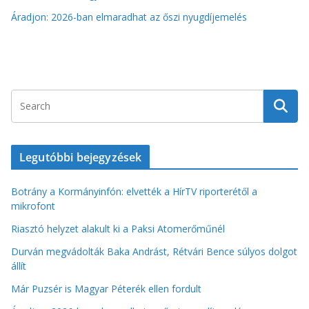
Áradjon: 2026-ban elmaradhat az őszi nyugdíjemelés
Legutóbbi bejegyzések
Botrány a Kormányinfón: elvették a HírTV riporterétől a
mikrofont
Riasztó helyzet alakult ki a Paksi Atomerőműnél
Durván megvádolták Baka Andrást, Rétvári Bence súlyos dolgot
állít
Már Puzsér is Magyar Péterék ellen fordult