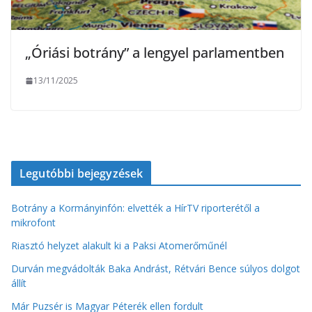
„Óriási botrány” a lengyel parlamentben
13/11/2025
Legutóbbi bejegyzések
Botrány a Kormányinfón: elvették a HírTV riporterétől a
mikrofont
Riasztó helyzet alakult ki a Paksi Atomerőműnél
Durván megvádolták Baka Andrást, Rétvári Bence súlyos dolgot
állít
Már Puzsér is Magyar Péterék ellen fordult