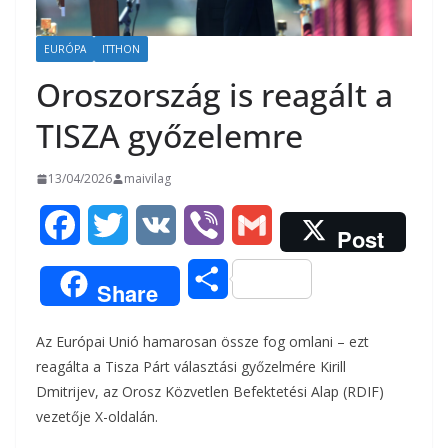
EURÓPA
ITTHON
Oroszország is reagált a
TISZA győzelemre
13/04/2026
maivilag
F
T
V
V
G
Post
a
w
K
i
m
O
Share
c
i
b
a
s
Az Európai Unió hamarosan össze fog omlani – ezt
e
t
e
i
s
reagálta a Tisza Párt választási győzelmére Kirill
b
t
r
l
Dmitrijev, az Orosz Közvetlen Befektetési Alap (RDIF)
z
vezetője X-oldalán.
o
e
a