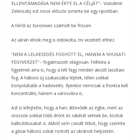
ELLENTÁMADÁSA NEM ÉRTE EL A CÉLJÁT”– Volodimir
o
r
m
Zelenszkij ezt most először ismerte be egy riportban.
k
e
A hírről az Euronews számolt be frissen.
g
Az ukrán elnök meg is indokolta, mi vezetett ehhez.
“NEM A LELKESEDÉS FOGYOTT EL, HANEM A NYUGATI
FEGYVERZET”– fogalmazott világosan. Felhívta a
figyelmet arra is, hogy a téli fagy minden akciót lassítani
fog. A háború új szakaszába léptek, télen sokkal
bonyolultabb a hadviselés. Ilyenkor nemcsak a frontra kell
koncentrálni, hanem a városokra is.
Azt is kifejtette, hogy a harc áttevődik az égbe, mert az
oroszok sokkal több drónt és rakétát vetnek be, köztük
ballisztikusakat is. Abból sem csinált titkot, hogy szerinte
a gázai háború sokat rontott az ukránok helyzetén.