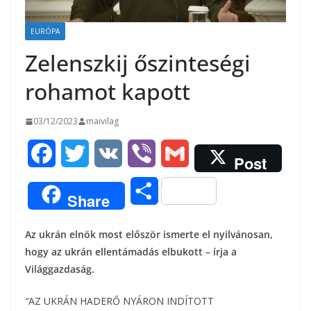
EURÓPA
Zelenszkij őszinteségi
rohamot kapott
03/12/2023
maivilag
F
T
V
V
G
Post
a
w
K
i
m
O
Share
c
i
b
a
s
Az ukrán elnök most először ismerte el nyilvánosan,
e
t
e
i
s
hogy az ukrán ellentámadás elbukott – írja a
b
t
r
l
Világgazdaság.
z
o
e
“
AZ UKRÁN HADERŐ NYÁRON INDÍTOTT
a