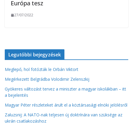
Európa tesz
27/07/2022
Legutóbbi bejegyzések
Meglepő, hol fotózták le Orbán Viktort
Megérkezett Belgrádba Volodimir Zelenszkij
Gyökeres változást tervez a miniszter a magyar iskolákban – itt
a bejelentés
Magyar Péter részleteket árult el a köztársasági elnöki jelölésről
Zaluzsnij: A NATO-nak teljesen új doktrínára van szüksége az
ukrán csatlakozáshoz