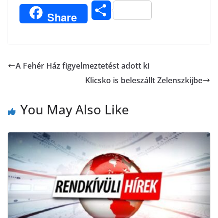
a
w
K
i
m
O
Share
c
i
b
a
s
e
t
e
i
s
b
t
r
l
A Fehér Ház figyelmeztetést adott ki
z
Klicsko is beleszállt Zelenszkijbe
o
e
a
o
r
You May Also Like
m
k
e
g