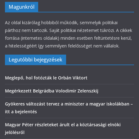
Magunkról
Az oldal kizárólag hobbiból működik, semmelyik politikai
párthoz nem tartozik. Saját politikai nézetemet tükrözi. A cikkek
forrása (internetes oldalak) minden esetben feltüntetésre kerül,
a hitelességéért így semmilyen felelősséget nem vállalok.
Legutóbbi bejegyzések
Meglepő, hol fotózták le Orbán Viktort
Megérkezett Belgrádba Volodimir Zelenszkij
Gyökeres változást tervez a miniszter a magyar iskolákban –
itt a bejelentés
Magyar Péter részleteket árult el a köztársasági elnöki
jelölésről