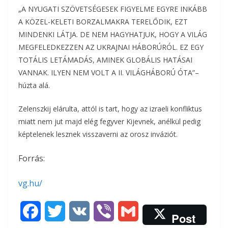
„A NYUGATI SZÖVETSÉGESEK FIGYELME EGYRE INKÁBB
A KÖZEL-KELETI BORZALMAKRA TERELŐDIK, EZT
MINDENKI LÁTJA. DE NEM HAGYHATJUK, HOGY A VILÁG
MEGFELEDKEZZEN AZ UKRAJNAI HÁBORÚRÓL. EZ EGY
TOTÁLIS LETÁMADÁS, AMINEK GLOBÁLIS HATÁSAI
VANNAK. ILYEN NEM VOLT A II. VILÁGHÁBORÚ ÓTA”–
húzta alá.
Zelenszkij elárulta, attól is tart, hogy az izraeli konfliktus
miatt nem jut majd elég fegyver Kijevnek, anélkül pedig
képtelenek lesznek visszaverni az orosz inváziót.
Forrás:
vg.hu/
F
T
V
V
G
Post