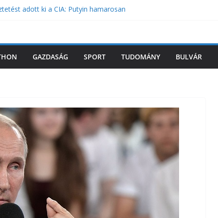
ztetést adott ki a CIA: Putyin hamarosan
NATO-országra
ntéssel érkezett Magyar Péter
tózták le Orbán Viktort
grádba Volodimir Zelenszkij
THON
GAZDASÁG
SPORT
TUDOMÁNY
BULVÁR
ást tervez a miniszter a magyar iskolákban –