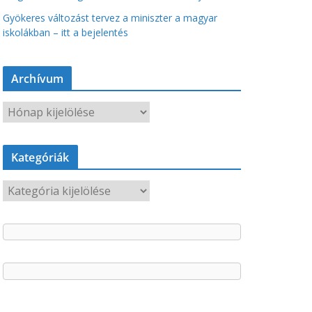
Gyökeres változást tervez a miniszter a magyar
iskolákban – itt a bejelentés
Archívum
A
r
c
Kategóriák
h
í
K
v
a
u
t
m
e
g
ó
r
i