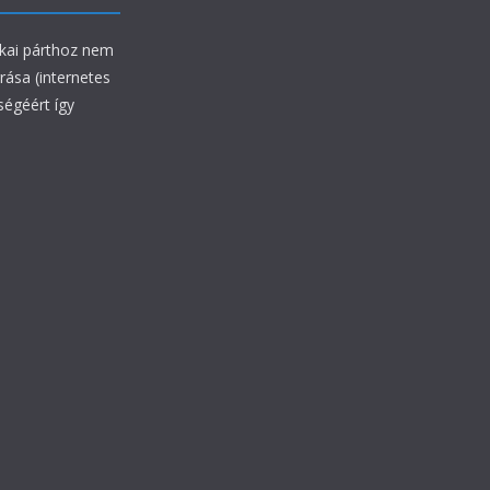
ikai párthoz nem
rrása (internetes
ségéért így