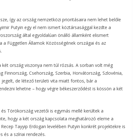
m
össze, így az ország nemzetközi prioritásaira nem lehet belőle
e
gyimir Putyin egy el nem ismert köztársasággal kezdte a
g
roszország által egyoldalúan önálló államként elismert
 a a Független Államok Közösségének országai és az
.
 a két ország viszonya nem túl rózsás. A sorban volt még
 Finnország, Csehország, Szerbia, Horvátország, Szlovénia,
jegelt, de létező területi vita miatt fontos, bár a
 rendezni lehetne – hogy végre békeszerződést is kössön a két
 és Törökország vezetői is egymás mellé kerültek a
ente, hogy a két ország kapcsolata meghatározó eleme a
. Recep Tayyip Erdogan levelében Putyin konkrét projektekre is
 és a szíriai rendezés.