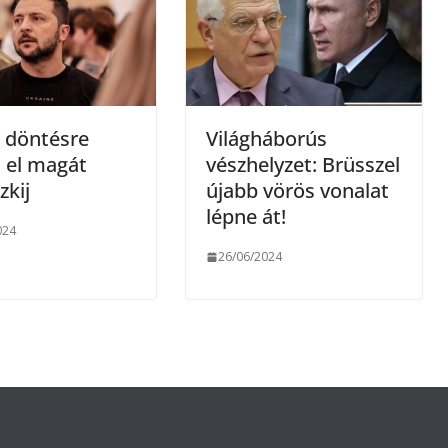
g
 döntésre
Világháborús
 el magát
vészhelyzet: Brüsszel
zkij
újabb vörös vonalat
lépne át!
024
26/06/2024