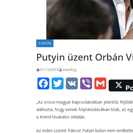
EURÓPA
Putyin üzent Orbán V
31/12/2018
maivilag
F
T
V
V
G
Po
a
w
K
i
m
„Az orosz-magyar kapcsolatokban jelentős fejlődést
c
i
b
a
aláhúzta, hogy ennek folytatódásában bízik, az eg
a Kreml hivatalos oldalán.
e
t
e
i
Az Index szerint Paksot Putyin külön nem említet
b
t
r
l