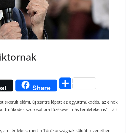
iktornak
O
st
Share
s
 sikerült elérni, új szintre lépett az együttműködés, az elnök
s
yüttműködés szorosabbra fűzésével más területeken is” – állt
z
te, ami érdekes, mert a Törökországnak küldött üzenetben
a