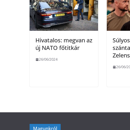
k
Hivatalos: megvan az
Súlyos
új NATO főtitkár
szánta
Zelens
26/06/2024
26/06/2
Magunkról