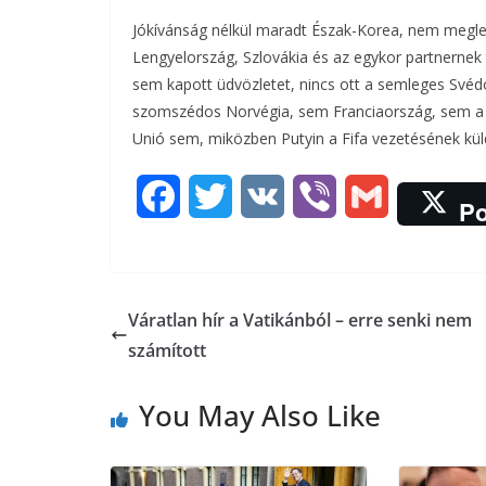
Jókívánság nélkül maradt Észak-Korea, nem megle
Lengyelország, Szlovákia és az egykor partnerne
sem kapott üdvözletet, nincs ott a semleges Svéd
szomszédos Norvégia, sem Franciaország, sem a 
Unió sem, miközben Putyin a Fifa vezetésének kül
F
T
V
V
G
Po
a
w
K
i
m
c
i
b
a
Váratlan hír a Vatikánból – erre senki nem
e
t
e
i
számított
b
t
r
l
You May Also Like
o
e
o
r