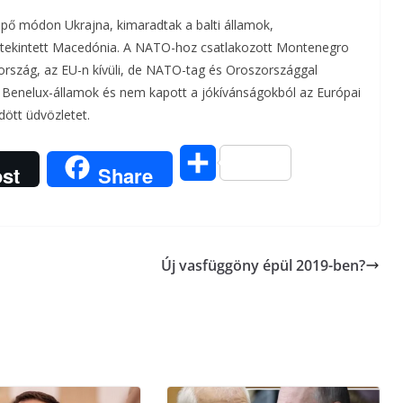
pő módon Ukrajna, kimaradtak a balti államok,
k tekintett Macedónia. A NATO-hoz csatlakozott Montenegro
ország, az EU-n kívüli, de NATO-tag és Oroszországgal
Benelux-államok és nem kapott a jókívánságokból az Európai
dött üdvözletet.
O
st
Share
s
s
Új vasfüggöny épül 2019-ben?
z
a
m
e