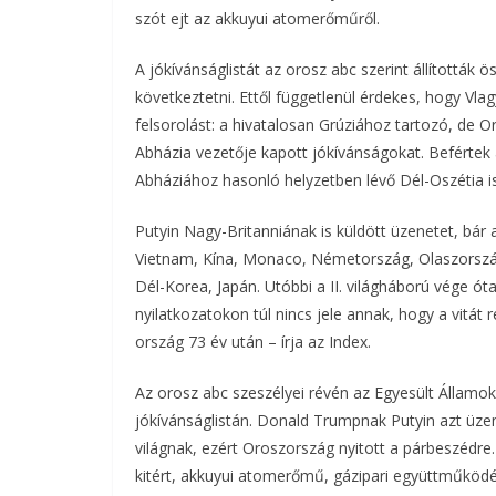
szót ejt az akkuyui atomerőműről.
o
e
A jókívánságlistát az orosz abc szerint állították 
o
r
következtetni. Ettől függetlenül érdekes, hogy Vla
k
felsorolást: a hivatalosan Grúziához tartozó, de O
Abházia vezetője kapott jókívánságokat. Befértek
Abháziához hasonló helyzetben lévő Dél-Oszétia is
Putyin Nagy-Britanniának is küldött üzenetet, bár
Vietnam, Kína, Monaco, Németország, Olaszország
Dél-Korea, Japán. Utóbbi a II. világháború vége óta 
nyilatkozatokon túl nincs jele annak, hogy a vitát
ország 73 év után – írja az Index.
Az orosz abc szeszélyei révén az Egyesült Államok
jókívánságlistán. Donald Trumpnak Putyin azt üz
világnak, ezért Oroszország nyitott a párbeszédre
kitért, akkuyui atomerőmű, gázipari együttműködés