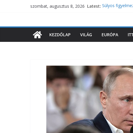
Skip
Latest:
Súlyos figyelme
szombat, augusztus 8, 2026
to
lecsaphat egy 
Hatalmas bejele
content
Meglepő, hol fo
Megérkezett Bel
KEZDŐLAP
VILÁG
EURÓPA
IT
Gyökeres változ
itt a bejelentés