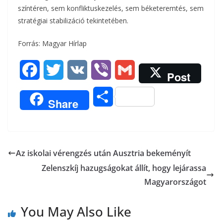
színtéren, sem konfliktuskezelés, sem béketeremtés, sem
stratégiai stabilizáció tekintetében.
Forrás: Magyar Hírlap
F
T
V
V
G
Post
a
w
K
i
m
O
Share
c
i
b
a
s
e
t
e
i
s
b
t
r
l
Az iskolai vérengzés után Ausztria bekeményít
z
Zelenszkíj hazugságokat állít, hogy lejárassa
o
e
a
Magyarországot
o
r
m
You May Also Like
k
e