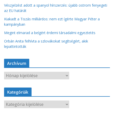
Vészjelzést adott a spanyol hírszerzés: újabb ostrom fenyegeti
az EU határát
Kiakadt a Tiszás milliárdos: nem ezt ígérte Magyar Péter a
kampányban
Megint elmarad a beígért érdemi társadalmi egyeztetés
Orbán Anita felhívta a szlovákokat segítségért, akik
lepattintották
Archívum
A
r
c
Kategóriák
h
í
K
v
a
u