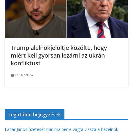
Trump alelnökjelöltje közölte, hogy
miért kell gyorsan lezárni az ukrán
konfliktust
16/07/2024
Legutóbbi bejegyzések
Lázár János fizetését minimálbérre vágta vissza a házelnök