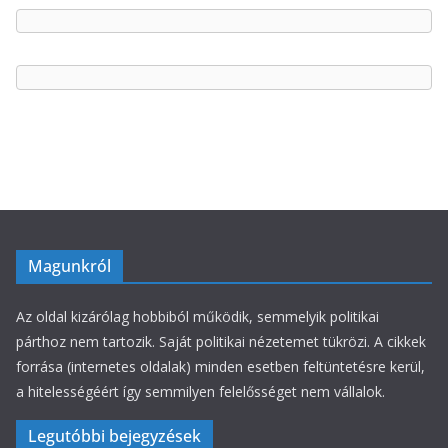
t
m
e
g
ó
r
i
á
k
Magunkról
Az oldal kizárólag hobbiból működik, semmelyik politikai
párthoz nem tartozik. Saját politikai nézetemet tükrözi. A cikkek
forrása (internetes oldalak) minden esetben feltüntetésre kerül,
a hitelességéért így semmilyen felelősséget nem vállalok.
Legutóbbi bejegyzések