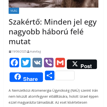
VILÁG
Szakértő: Minden jel egy
nagyobb háború felé
mutat
19/06/2025
maivilag
F
T
V
V
G
Post
a
w
K
i
m
O
Share
c
i
b
a
s
A Nemzetközi Atomenergia Ügynökség (NAÜ) szerint Irán
e
t
e
i
s
nem készült atomfegyver előállítására, holott Izrael éppen
b
t
r
l
ezzel magyarázta támadását. Az eset kísértetiesen
z