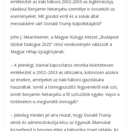
emlékeztet az iraki háború 2002-2003-as legitimációja,
o
e
a
ráadásul Benjamin Netanjahu személye is összeköti az
o
r
eseményeket. Mit gondol erről és a sokak által
m
messiásként várt Donald Trump külpolitikájáról?
k
e
John J. Mearsheimer, a Magyar Külügyi Intézet „Budapest
g
Global Dialogue 2025” című rendezvényén válaszolt a
Magyar Hírlap újságírójának:
– A jelenlegi, Iránnal kapcsolatos retorika kísértetiesen
emlékeztet a 2002–2003-as időszakra, különösen azokra
az érvekre, amelyeket az iraki háború igazolására
használtak. Ismét a tömegpusztító fegyverekről esik szó,
ismét Benjamin Netanjahu a fő szószólók egyike. Vajon a
történelem is megismétli önmagát?
– Jelenleg minden jel arra mutat, hogy Donald Trump
elnök és adminisztrációja kész az Egyesült Államokat
közvetlenül is bevonni ebbe a háborúba Izrael oldalán. Az