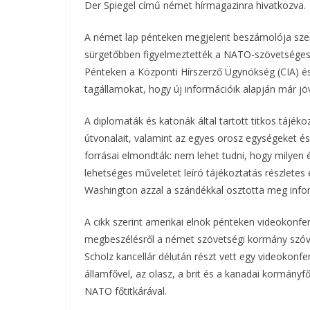
Der Spiegel című német hírmagazinra hivatkozva.
b
t
r
l
A német lap pénteken megjelent beszámolója szeri
o
e
sürgetőbben figyelmeztették a NATO-szövetséges
Pénteken a Központi Hírszerző Ügynökség (CIA) é
o
r
tagállamokat, hogy új információik alapján már jö
k
A diplomaták és katonák által tartott titkos tájéko
útvonalait, valamint az egyes orosz egységeket és
forrásai elmondták: nem lehet tudni, hogy milyen 
lehetséges műveletet leíró tájékoztatás részletes
Washington azzal a szándékkal osztotta meg info
A cikk szerint amerikai elnök pénteken videokonfer
megbeszélésről a német szövetségi kormány szóviv
Scholz kancellár délután részt vett egy videokonfe
államfővel, az olasz, a brit és a kanadai kormányf
NATO főtitkárával.