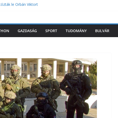
tózták le Orbán Viktort
grádba Volodimir Zelenszkij
ást tervez a miniszter a magyar iskolákban –
zleteket árult el a köztársasági elnöki
THON
GAZDASÁG
SPORT
TUDOMÁNY
BULVÁR
TO-nak teljesen új doktrínára van szüksége az
záshoz