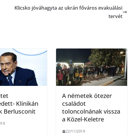
Klicsko jóváhagyta az ukrán főváros evakuálási
z
tervét
a
m
e
g
tet
A németek ötezer
dett- Klinikán
családot
k Berlusconit
toloncolnának vissza
a Közel-Keletre
019
22/11/2019