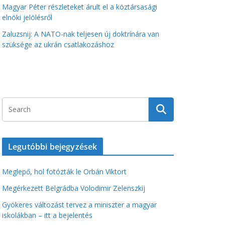
Magyar Péter részleteket árult el a köztársasági
elnöki jelölésről
Zaluzsnij: A NATO-nak teljesen új doktrínára van
szüksége az ukrán csatlakozáshoz
Legutóbbi bejegyzések
Meglepő, hol fotózták le Orbán Viktort
Megérkezett Belgrádba Volodimir Zelenszkij
Gyökeres változást tervez a miniszter a magyar
iskolákban – itt a bejelentés