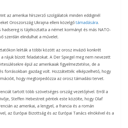
a
nt az amerikai hírszerző szolgálatok minden eddiginél
m
eket Oroszország Ukrajna elleni közelgő
támadására
.
s hadsereg is tájékoztatta a német kormányt és más NATO-
e
vő szerdán elindulhat a művelet.
g
ztatókon leírták a többi között az orosz invázió konkrét
 a rájuk bízott feladatokat. A Der Spiegel meg nem nevezett
értesülésekre épül az amerikaiak figyelmeztetése, de a
 és forrásokban gazdag volt. Hozzátették: elképzelhető, hogy
rmációit, hogy megtorpedózza az orosz támadási tervet.
enciát tartott több szövetséges ország vezetőjével. Erről a
ője, Steffen Hebestreit péntek este közölte, hogy Olaf
rencián az amerikai, a lengyel, a francia és a román
ővel, az Európai Bizottság és az Európai Tanács elnökével és a