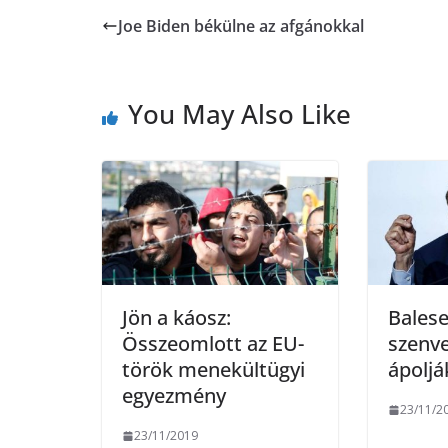
Joe Biden békülne az afgánokkal
e
t
e
i
b
t
r
l
You May Also Like
o
e
o
r
k
Jön a káosz:
Balese
Összeomlott az EU-
szenve
török menekültügyi
ápoljá
egyezmény
23/11/2
23/11/2019