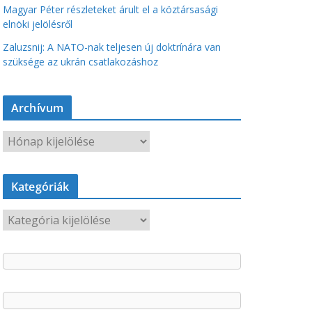
Magyar Péter részleteket árult el a köztársasági
elnöki jelölésről
Zaluzsnij: A NATO-nak teljesen új doktrínára van
szüksége az ukrán csatlakozáshoz
Archívum
A
r
c
Kategóriák
h
í
K
v
a
u
t
m
e
g
ó