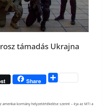
orosz támadás Ukrajna
O
st
Share
s
s
 amerikai kormány helyzetértékelése szerint – írja az MTI a
z