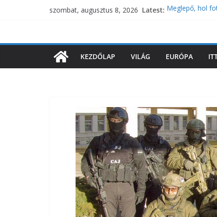
Skip
Latest:
Meglepő, hol fo
szombat, augusztus 8, 2026
to
Megérkezett Bel
Gyökeres változ
content
itt a bejelentés
Magyar Péter rés
KEZDŐLAP
VILÁG
EURÓPA
IT
jelölésről
Zaluzsnij: A NA
ukrán csatlako