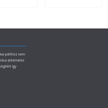
ikai párthoz nem
rrása (internetes
ségéért így