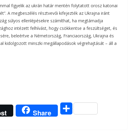
al figyelik az ukrán határ mentén folytatott orosz katonai
”. A megbeszélés résztvevői kifejezték az Ukrajna iránt
szág súlyos ellenlépésekre számíthat, ha megtámadja
ghoz intézett felhívást, hogy csökkentse a feszültséget, és
ésére, beleértve a Németország, Franciaország, Ukrajna és
al kidolgozott minszki megállapodások végrehajtását – áll a
O
st
Share
s
s