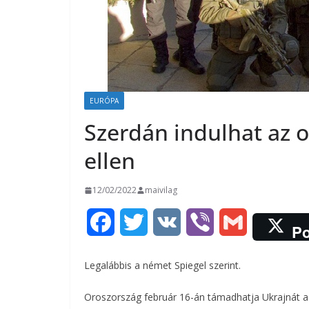
EURÓPA
Szerdán indulhat az 
ellen
12/02/2022
maivilag
F
T
V
V
G
Po
a
w
K
i
m
Legalábbis a német Spiegel szerint.
c
i
b
a
Oroszország február 16-án támadhatja Ukrajnát az
e
t
e
i