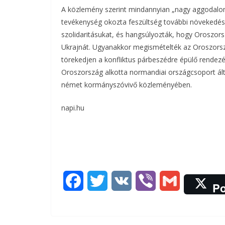
A közlemény szerint mindannyian „nagy aggodalomm
tevékenység okozta feszültség további növekedését
szolidaritásukat, és hangsúlyozták, hogy Oroszor
Ukrajnát. Ugyanakkor megismételték az Oroszorszá
törekedjen a konfliktus párbeszédre épülő rendez
Oroszország alkotta normandiai országcsoport ált
német kormányszóvivő közleményében.
napi.hu
F
T
V
V
G
Po
a
w
K
i
m
c
i
b
a