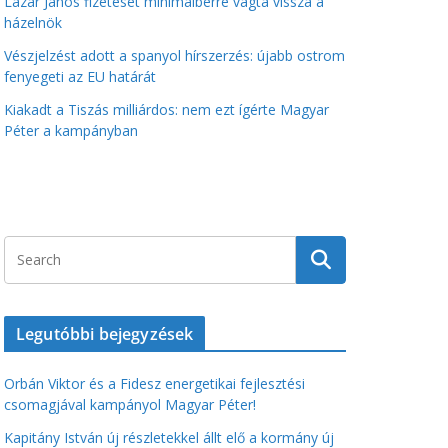
Lázár János fizetését minimálbérre vágta vissza a
házelnök
Vészjelzést adott a spanyol hírszerzés: újabb ostrom
fenyegeti az EU határát
Kiakadt a Tiszás milliárdos: nem ezt ígérte Magyar
Péter a kampányban
Legutóbbi bejegyzések
Orbán Viktor és a Fidesz energetikai fejlesztési
csomagjával kampányol Magyar Péter!
Kapitány István új részletekkel állt elő a kormány új