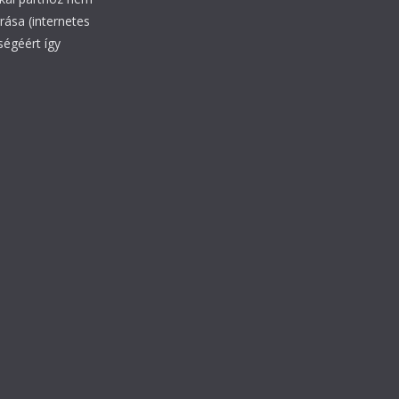
rrása (internetes
ségéért így