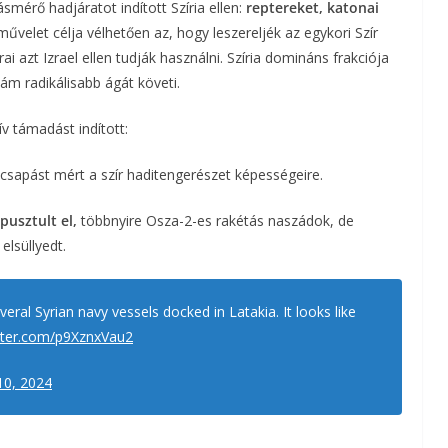
ásmérő hadjáratot indított Szíria ellen:
reptereket, katonai
űvelet célja vélhetően az, hogy leszereljék az egykori Szír
a
ai azt Izrael ellen tudják használni. Szíria domináns frakciója
m
ám radikálisabb ágát követi.
e
zív támadást indított:
g
csapást mért a szír haditengerészet képességeire.
pusztult el,
többnyire Osza-2-es rakétás naszádok, de
elsüllyedt.
everal Syrian navy vessels docked in Latakia. It looks like
itter.com/p9XznxVau2
0, 2024