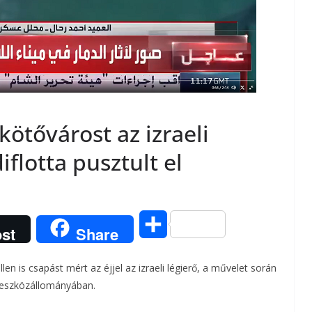
ötővárost az izraeli
iflotta pusztult el
O
st
Share
s
en is csapást mért az éjjel az izraeli légierő, a művelet során
s
t eszközállományában.
z