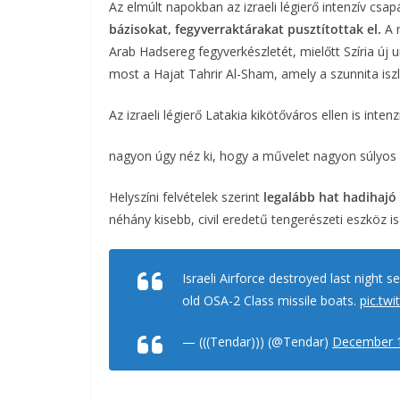
Az elmúlt napokban az izraeli légierő intenzív csap
bázisokat, fegyverraktárakat pusztítottak el.
b
t
r
l
A m
Arab Hadsereg fegyverkészletét, mielőtt Szíria új ur
o
e
most a Hajat Tahrir Al-Sham, amely a szunnita iszl
o
r
Az izraeli légierő Latakia kikötőváros ellen is inten
k
nagyon úgy néz ki, hogy a művelet nagyon súlyos 
Helyszíni felvételek szerint
legalább hat hadihajó 
néhány kisebb, civil eredetű tengerészeti eszköz is 
Israeli Airforce destroyed last night s
old OSA-2 Class missile boats.
pic.tw
— (((Tendar))) (@Tendar)
December 1