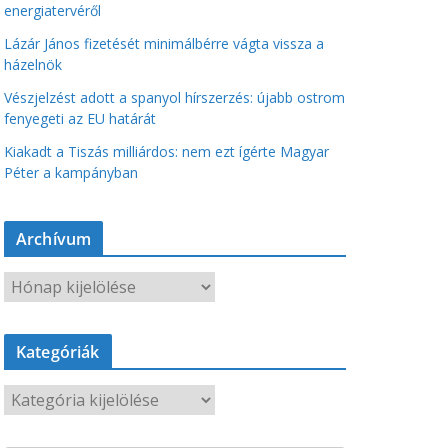
energiatervéről
Lázár János fizetését minimálbérre vágta vissza a
házelnök
Vészjelzést adott a spanyol hírszerzés: újabb ostrom
fenyegeti az EU határát
Kiakadt a Tiszás milliárdos: nem ezt ígérte Magyar
Péter a kampányban
Archívum
A
r
c
Kategóriák
h
í
K
v
a
u
t