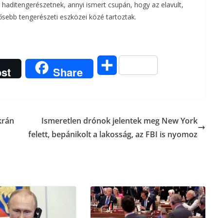
haditengerészetnek, annyi ismert csupán, hogy az elavult,
ősebb tengerészeti eszközei közé tartoztak.
O
st
Share
s
s
krán
Ismeretlen drónok jelentek meg New York
z
felett, bepánikolt a lakosság, az FBI is nyomoz
a
m
e
g