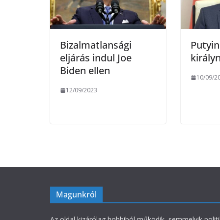
Bizalmatlansági
Putyin
eljárás indul Joe
király
Biden ellen
10/09/2
12/09/2023
Magunkról
Az oldal kizárólag hobbiból működik, semmelyik polit