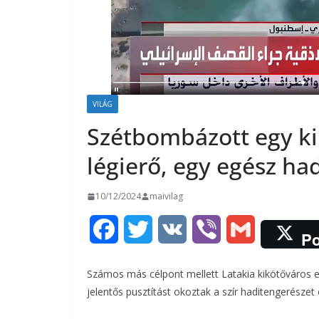
VILÁG
Szétbombázott egy kik
légierő, egy egész had
10/12/2024
maivilag
F
T
V
V
G
Po
a
w
K
i
m
Számos más célpont mellett Latakia kikötőváros ell
c
i
b
a
jelentős pusztítást okoztak a szír haditengerésze
e
t
e
i