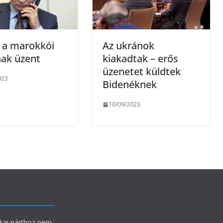
 a marokkói
Az ukránok
nak üzent
kiakadtak – erős
üzenetet küldtek
023
Bidenéknek
10/09/2023
ikai párthoz nem