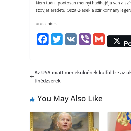
Nem tudni, pontosan mennyi hadihajója van a szír 
szovjet eredetű Osza-2-esek a szír kormány leger
orosz hírek
F
T
V
V
G
Po
a
w
K
i
m
c
i
b
a
Az USA miatt menekülnének külföldre az u
e
t
e
i
tinédzserek
b
t
r
l
You May Also Like
o
e
o
r
k