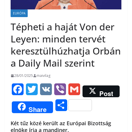
EURÓPA
Tépheti a haját Von der
Leyen: minden tervét
keresztülhúzhatja Orbán
a Daily Mail szerint
28/01/2025
maivilag
F
T
V
V
G
Post
a
w
K
i
m
O
Share
c
i
b
a
s
Két tűz közé került az Európai Bizottság
e
t
e
i
s
elnöke írja a mandiner.