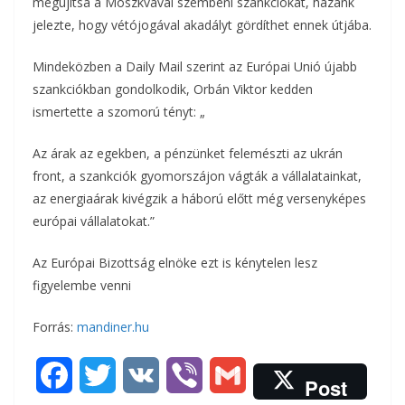
megújítsa a Moszkvával szembeni szankciókat, hazánk
jelezte, hogy vétójogával akadályt gördíthet ennek útjába.
Mindeközben a Daily Mail szerint az Európai Unió újabb
szankciókban gondolkodik, Orbán Viktor kedden
ismertette a szomorú tényt: „
Az árak az egekben, a pénzünket felemészti az ukrán
front, a szankciók gyomorszájon vágták a vállalatainkat,
az energiaárak kivégzik a háború előtt még versenyképes
európai vállalatokat.”
Az Európai Bizottság elnöke ezt is kénytelen lesz
figyelembe venni
Forrás:
mandiner.hu
F
T
V
V
G
Post