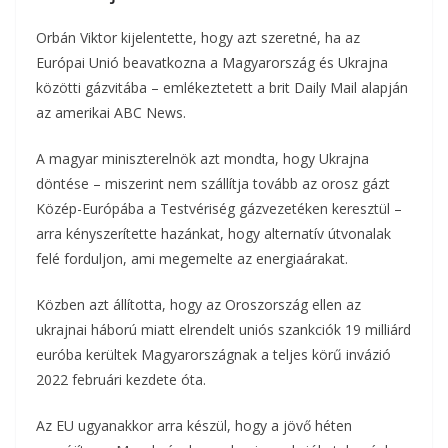
b
t
r
l
z
Orbán Viktor kijelentette, hogy azt szeretné, ha az
o
e
Európai Unió beavatkozna a Magyarország és Ukrajna
a
közötti gázvitába – emlékeztetett a brit Daily Mail alapján
o
r
m
az amerikai ABC News.
k
e
A magyar miniszterelnök azt mondta, hogy Ukrajna
döntése – miszerint nem szállítja tovább az orosz gázt
g
Közép-Európába a Testvériség gázvezetéken keresztül –
arra kényszerítette hazánkat, hogy alternatív útvonalak
felé forduljon, ami megemelte az energiaárakat.
Közben azt állította, hogy az Oroszország ellen az
ukrajnai háború miatt elrendelt uniós szankciók 19 milliárd
euróba kerültek Magyarországnak a teljes körű invázió
2022 februári kezdete óta.
Az EU ugyanakkor arra készül, hogy a jövő héten