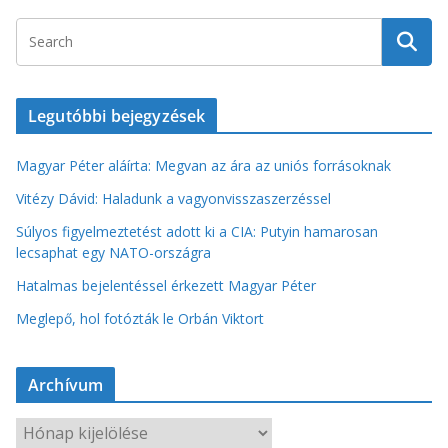
Legutóbbi bejegyzések
Magyar Péter aláírta: Megvan az ára az uniós forrásoknak
Vitézy Dávid: Haladunk a vagyonvisszaszerzéssel
Súlyos figyelmeztetést adott ki a CIA: Putyin hamarosan
lecsaphat egy NATO-országra
Hatalmas bejelentéssel érkezett Magyar Péter
Meglepő, hol fotózták le Orbán Viktort
Archívum
A