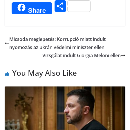
a
w
K
i
m
O
Share
c
i
b
a
s
e
t
e
i
s
b
t
r
l
Micsoda meglepetés: Korrupció miatt indult
z
nyomozás az ukrán védelmi miniszter ellen
o
e
a
Vizsgálat indult Giorgia Meloni ellen
o
r
m
You May Also Like
k
e
g