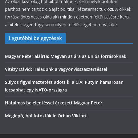
Az oldal kizárólag hobbiból működik, semmelyik politikai
párthoz nem tartozik. Saját politikai nézetemet tükrözi. A cikkek
forrása (internetes oldalak) minden esetben feltüntetésre kerül,
a hitelességéért így semmilyen felelősséget nem vállalok.
Legutóbbi bejegyzések
Magyar Péter aláírta: Megvan az ára az uniós forrásoknak
Vitézy Dávid: Haladunk a vagyonvisszaszerzéssel
Súlyos figyelmeztetést adott ki a CIA: Putyin hamarosan
lecsaphat egy NATO-országra
Hatalmas bejelentéssel érkezett Magyar Péter
Meglepő, hol fotózták le Orbán Viktort