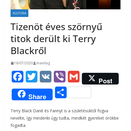
KULTÚRA
Tizenöt éves szörnyű
titok derült ki Terry
Blackről
18/07/2020
maivilag
F
T
V
V
G
Post
a
w
K
i
m
O
Share
c
i
b
a
s
Terry Black Danit és Fannyt is a születésüktől fogva
e
t
e
i
s
nevelte, így mindenki úgy tudta, mindkét gyereket örökbe
b
t
r
l
fogadta.
z