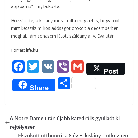
apjában is” – nyilatkozta.
Hozzátette, a kislány most tudta meg azt is, hogy több
mint kétszáz milliós adóságot örökölt a decemberben
meghalt, ám sohasem látott szülőanyja, V. Éva után.
Forrás: life.hu
F
T
V
V
G
Post
a
w
K
i
m
O
Share
c
i
b
a
s
e
t
e
i
s
b
t
r
l
A Notre Dame után újabb katedrális gyulladt ki
z
rejtélyesen
o
e
a
Elszökött otthonról a 8 éves kislány – útközben