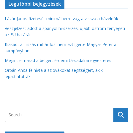
Legutóbbi bejegyzések
Lázár János fizetését minimálbérre vágta vissza a házelnök
Vészjelzést adott a spanyol hírszerzés: újabb ostrom fenyegeti
az EU határát
Kiakadt a Tiszás milliárdos: nem ezt ígérte Magyar Péter a
kampányban
Megint elmarad a beígért érdemi társadalmi egyeztetés
Orbán Anita felhívta a szlovákokat segítségért, akik
lepattintották