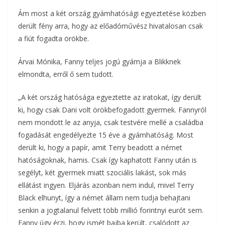
o
e
Ám most a két ország gyámhatósági egyeztetése közben
a
derült fény arra, hogy az előadóművész hivatalosan csak
o
r
m
a fiút fogadta örökbe.
k
e
Árvai Mónika, Fanny teljes jogú gyámja a Blikknek
g
elmondta, erről ő sem tudott.
„A két ország hatósága egyeztette az iratokat, így derült
ki, hogy csak Dani volt örökbefogadott gyermek. Fannyról
nem mondott le az anyja, csak testvére mellé a családba
fogadását engedélyezte 15 éve a gyámhatóság. Most
derült ki, hogy a papír, amit Terry beadott a német
hatóságoknak, hamis. Csak így kaphatott Fanny után is
segélyt, két gyermek miatt szociális lakást, sok más
ellátást ingyen. Eljárás azonban nem indul, mivel Terry
Black elhunyt, így a német állam nem tudja behajtani
senkin a jogtalanul felvett több millió forintnyi eurót sem.
Fanny úgy érzi, hogy ismét bajba került, csalódott az