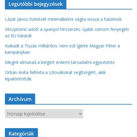
Legutóbbi bejegyzések
Lázár János fizetését minimálbérre vágta vissza a házelnök
Vészjelzést adott a spanyol hírszerzés: újabb ostrom fenyegeti
az EU határát
Kiakadt a Tiszás milliárdos: nem ezt ígérte Magyar Péter a
kampányban
Megint elmarad a beígért érdemi társadalmi egyeztetés
Orbán Anita felhívta a szlovákokat segítségért, akik
lepattintották
Archívum
A
r
c
Kategóriák
h