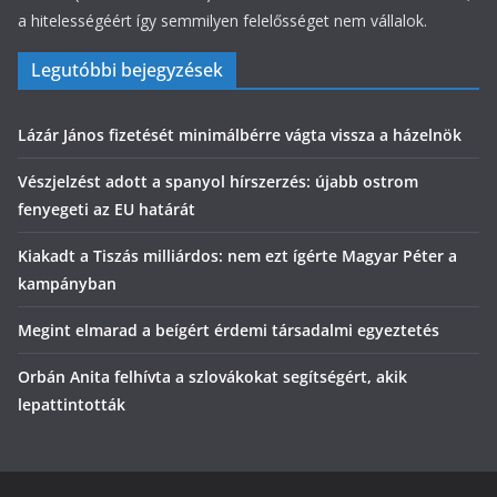
a hitelességéért így semmilyen felelősséget nem vállalok.
Legutóbbi bejegyzések
Lázár János fizetését minimálbérre vágta vissza a házelnök
Vészjelzést adott a spanyol hírszerzés: újabb ostrom
fenyegeti az EU határát
Kiakadt a Tiszás milliárdos: nem ezt ígérte Magyar Péter a
kampányban
Megint elmarad a beígért érdemi társadalmi egyeztetés
Orbán Anita felhívta a szlovákokat segítségért, akik
lepattintották