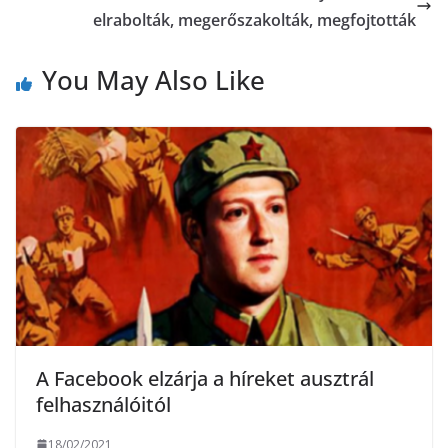
o
r
elrabolták, megerőszakolták, megfojtották
m
k
e
You May Also Like
g
A Facebook elzárja a híreket ausztrál
felhasználóitól
18/02/2021