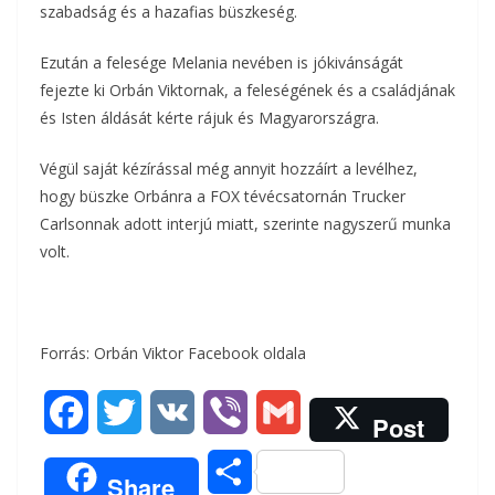
szabadság és a hazafias büszkeség.
o
r
m
k
Ezután a felesége Melania nevében is jókivánságát
e
fejezte ki Orbán Viktornak, a feleségének és a családjának
g
és Isten áldását kérte rájuk és Magyarországra.
Végül saját kézírással még annyit hozzáírt a levélhez,
hogy büszke Orbánra a FOX tévécsatornán Trucker
Carlsonnak adott interjú miatt, szerinte nagyszerű munka
volt.
Forrás: Orbán Viktor Facebook oldala
F
T
V
V
G
Post
a
w
K
i
m
O
Share