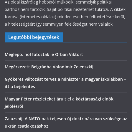
Az oldal kizárólag hobbiból működik, semmelyik politikai
párthoz nem tartozik. Saját politikai nézetemet tükrözi. A cikkek
forrása (internetes oldalak) minden esetben feltüntetésre kerül,
a hitelességéért így semmilyen felelősséget nem vállalok.
Legutóbbi bejegyzések
Meglepő, hol fotózták le Orbán Viktort
Megérkezett Belgrádba Volodimir Zelenszkij
Gyökeres változást tervez a miniszter a magyar iskolákban –
itt a bejelentés
Magyar Péter részleteket árult el a köztársasági elnöki
jelölésről
Zaluzsnij: A NATO-nak teljesen új doktrínára van szüksége az
ukrán csatlakozáshoz