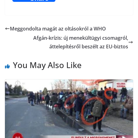
c
i
b
a
s
e
t
e
i
s
b
t
r
l
Meggondolta magát az oltásokról a WHO
z
Afgán-krízis: új menekültügyi csomagról,
o
e
a
áttelepítésről beszélt az EU-biztos
o
r
m
You May Also Like
k
e
g