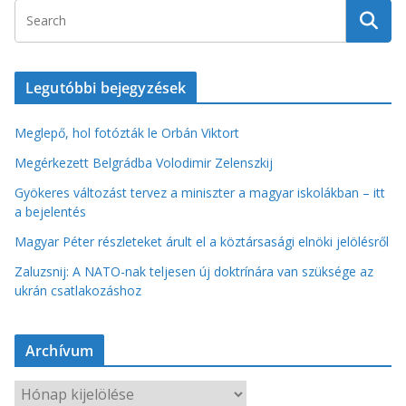
Legutóbbi bejegyzések
Meglepő, hol fotózták le Orbán Viktort
Megérkezett Belgrádba Volodimir Zelenszkij
Gyökeres változást tervez a miniszter a magyar iskolákban – itt
a bejelentés
Magyar Péter részleteket árult el a köztársasági elnöki jelölésről
Zaluzsnij: A NATO-nak teljesen új doktrínára van szüksége az
ukrán csatlakozáshoz
Archívum
A