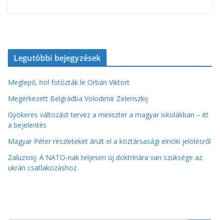
Legutóbbi bejegyzések
Meglepő, hol fotózták le Orbán Viktort
Megérkezett Belgrádba Volodimir Zelenszkij
Gyökeres változást tervez a miniszter a magyar iskolákban – itt
a bejelentés
Magyar Péter részleteket árult el a köztársasági elnöki jelölésről
Zaluzsnij: A NATO-nak teljesen új doktrínára van szüksége az
ukrán csatlakozáshoz