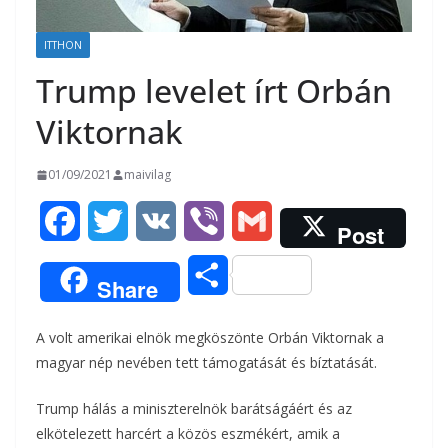
ITTHON
Trump levelet írt Orbán
Viktornak
01/09/2021
maivilag
F
T
V
V
G
Post
a
w
K
i
m
O
Share
c
i
b
a
s
A volt amerikai elnök megköszönte Orbán Viktornak a
e
t
e
i
s
magyar nép nevében tett támogatását és bíztatását.
b
t
r
l
z
Trump hálás a miniszterelnök barátságáért és az
o
e
elkötelezett harcért a közös eszmékért, amik a
a