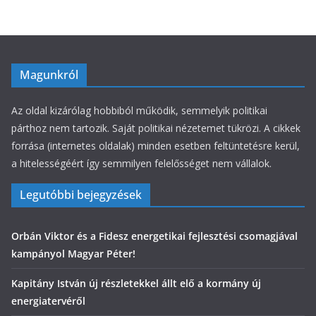
k
Magunkról
Az oldal kizárólag hobbiból működik, semmelyik politikai
párthoz nem tartozik. Saját politikai nézetemet tükrözi. A cikkek
forrása (internetes oldalak) minden esetben feltüntetésre kerül,
a hitelességéért így semmilyen felelősséget nem vállalok.
Legutóbbi bejegyzések
Orbán Viktor és a Fidesz energetikai fejlesztési csomagjával
kampányol Magyar Péter!
Kapitány István új részletekkel állt elő a kormány új
energiatervéről