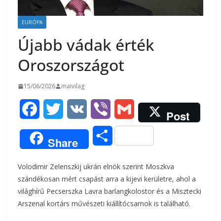
EURÓPA
Újabb vádak érték
Oroszországot
15/06/2026
maivilag
F
T
V
V
G
Post
a
w
K
i
m
O
Share
c
i
b
a
s
Volodimir Zelenszkij ukrán elnök szerint Moszkva
e
t
e
i
s
szándékosan mért csapást arra a kijevi kerületre, ahol a
b
t
r
l
világhírű Pecserszka Lavra barlangkolostor és a Misztecki
z
Arszenal kortárs művészeti kiállítócsarnok is található.
o
e
a