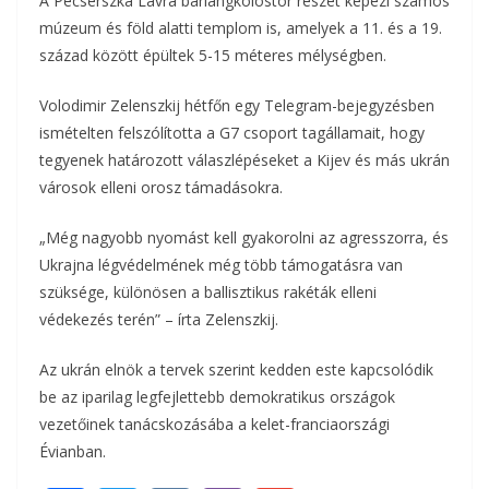
A Pecserszka Lavra barlangkolostor részét képezi számos
múzeum és föld alatti templom is, amelyek a 11. és a 19.
század között épültek 5-15 méteres mélységben.
Volodimir Zelenszkij hétfőn egy Telegram-bejegyzésben
ismételten felszólította a G7 csoport tagállamait, hogy
tegyenek határozott válaszlépéseket a Kijev és más ukrán
városok elleni orosz támadásokra.
„Még nagyobb nyomást kell gyakorolni az agresszorra, és
Ukrajna légvédelmének még több támogatásra van
szüksége, különösen a ballisztikus rakéták elleni
védekezés terén” – írta Zelenszkij.
Az ukrán elnök a tervek szerint kedden este kapcsolódik
be az iparilag legfejlettebb demokratikus országok
vezetőinek tanácskozásába a kelet-franciaországi
Évianban.