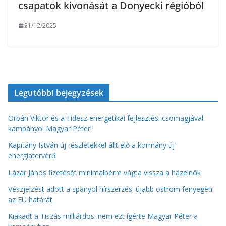
csapatok kivonását a Donyecki régióból
21/12/2025
Legutóbbi bejegyzések
Orbán Viktor és a Fidesz energetikai fejlesztési csomagjával
kampányol Magyar Péter!
Kapitány István új részletekkel állt elő a kormány új
energiatervéről
Lázár János fizetését minimálbérre vágta vissza a házelnök
Vészjelzést adott a spanyol hírszerzés: újabb ostrom fenyegeti
az EU határát
Kiakadt a Tiszás milliárdos: nem ezt ígérte Magyar Péter a