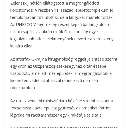
Zelenszkij hétfőn ellátogatott a megrongálódott
o
r
m
kolostorhoz. A részben 11. századi épületkomplexum fő
k
templomában tűz ütött ki, de a lángokat már eloltották.
e
Az UNESCO Világörökség részét képző barlangkolostor
g
elleni csapást az ukrán elnök Oroszország egyik
legsúlyosabb bűncselekményének nevezte a keresztény
kultúra ellen.
Az Interfax-Ukrajina hírügynökség reggeli jelentése szerint
egy drón az Uszpenszkij-székesegyház oltárrészébe
csapódott, emellett más épületek is megrongálódtak a
kiemelten védett státusszal rendelkező nemzeti
objektumban.
Az orosz védelmi minisztérium közlése szerint viszont a
Pecserszka Lavra épületegyüttesét az amerikai Patriot
légvédelmi rakétarendszer egyik rakétája találta el.