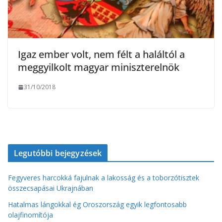
Igaz ember volt, nem félt a haláltól a
meggyilkolt magyar miniszterelnök
31/10/2018
Legutóbbi bejegyzések
Fegyveres harcokká fajulnak a lakosság és a toborzótisztek
összecsapásai Ukrajnában
Hatalmas lángokkal ég Oroszország egyik legfontosabb
olajfinomítója