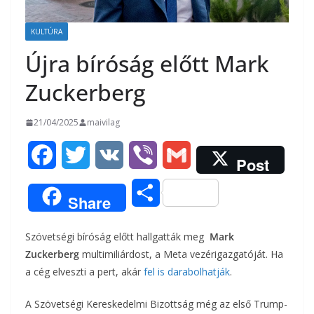
KULTÚRA
Újra bíróság előtt Mark
Zuckerberg
21/04/2025
maivilag
F
T
V
V
G
Post
a
w
K
i
m
O
Share
c
i
b
a
s
Szövetségi bíróság előtt hallgatták meg
Mark
e
t
e
i
s
Zuckerberg
multimiliárdost, a Meta vezérigazgatóját. Ha
b
t
r
l
a cég elveszti a pert, akár
fel is darabolhatják
.
z
o
e
A Szövetségi Kereskedelmi Bizottság még az első Trump-
a