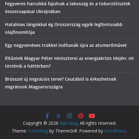
Fegyveres harcokká fajulnak a lakosság és a toborzótisztek
összecsapásai Ukrajnában
Hatalmas lángokkal ég Oroszország egyik legfontosabb
olajfinomítója
Egy negyvenéves trükkel indítanák újra az atomerőművet
Eltűntek Magyar Péter miniszterei az energiakrízis idején: mi
történik a háttérben?
Brüsszel új migrációs terve? Ceutából is érkezhetnek
migránsok Magyarországra
Copyright © 2026
Mai Világ
. All rights reserved.
Theme:
ColorMag
by ThemeGrill. Powered by
WordPress
.