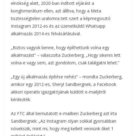
elnökség alatt, 2020-ban indított eljárást a
o
r
m
konglomerátum ellen, azt állítva, hogy a Meta
k
tisztességtelen uralomra tett szert a képmegosztó
e
Instagram 2012-es és az üzenetküldő Whatsapp
g
alkalmazás 2014-es felvásárlásával.
„Biztos vagyok benne, hogy építhettünk volna egy
alkalmazást” – válaszolta Zuckerberg. „Hogy sikeres lett
volna-e vagy sem, azt gondolom, csak találgatni lehet.”
„Egy új alkalmazás építése nehéz” – mondta Zuckerberg,
amikor egy 2012-es, Sheryl Sandbergnek, a Facebook
akkori operatív igazgatójának küldött e-mailjéről
kérdezték.
Az FTC által bemutatott e-mailben Zuckerberg azt írta
Sandbergnek: „Az Instagram olyan sokkal gyorsabban
növekszik, mint mi, hogy meg kellett vennünk őket 1