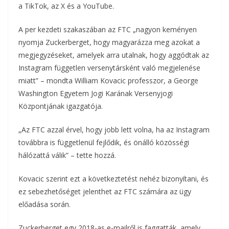
a TikTok, az X és a YouTube.
A per kezdeti szakaszában az FTC „nagyon keményen
nyomja Zuckerberget, hogy magyarázza meg azokat a
megjegyzéseket, amelyek arra utalnak, hogy aggódtak az
Instagram független versenytársként való megjelenése
miatt” – mondta William Kovacic professzor, a George
Washington Egyetem Jogi Karának Versenyjogi
Központjának igazgatója.
„Az FTC azzal érvel, hogy jobb lett volna, ha az Instagram
továbbra is függetlenül fejlődik, és önálló közösségi
hálózattá válik” – tette hozzá.
Kovacic szerint ezt a következtetést nehéz bizonyítani, és
ez sebezhetőséget jelenthet az FTC számára az ügy
előadása során.
Zuckerberget egy 2018-as e-mailről is faggatták, amely