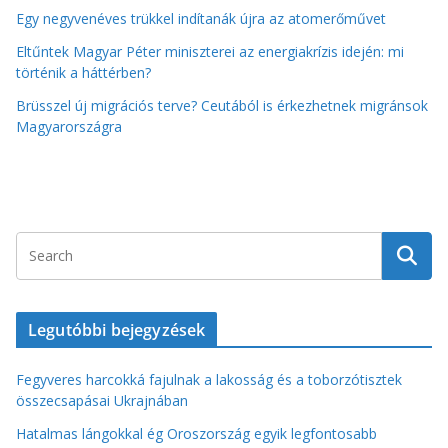
Egy negyvenéves trükkel indítanák újra az atomerőművet
Eltűntek Magyar Péter miniszterei az energiakrízis idején: mi
történik a háttérben?
Brüsszel új migrációs terve? Ceutából is érkezhetnek migránsok
Magyarországra
Legutóbbi bejegyzések
Fegyveres harcokká fajulnak a lakosság és a toborzótisztek
összecsapásai Ukrajnában
Hatalmas lángokkal ég Oroszország egyik legfontosabb