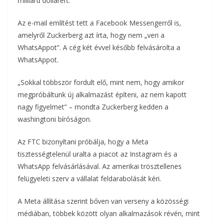
milliárd dollárért.”
Az e-mail említést tett a Facebook Messengerről is,
amelyről Zuckerberg azt írta, hogy nem „veri a
WhatsAppot”. A cég két évvel később felvásárolta a
WhatsAppot.
„Sokkal többször fordult elő, mint nem, hogy amikor
megpróbáltunk új alkalmazást építeni, az nem kapott
nagy figyelmet” – mondta Zuckerberg kedden a
washingtoni bíróságon.
Az FTC bizonyítani próbálja, hogy a Meta
tisztességtelenül uralta a piacot az Instagram és a
WhatsApp felvásárlásával. Az amerikai trösztellenes
felügyeleti szerv a vállalat feldarabolását kéri.
A Meta állítása szerint bőven van verseny a közösségi
médiában, többek között olyan alkalmazások révén, mint