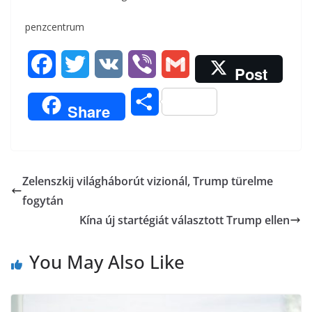
penzcentrum
F
T
V
V
G
Post
a
w
K
i
m
O
Share
c
i
b
a
s
e
t
e
i
s
b
t
r
l
Zelenszkij világháborút vizionál, Trump türelme
z
fogytán
o
e
a
Kína új startégiát választott Trump ellen
o
r
m
You May Also Like
k
e
g