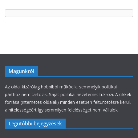
g
ó
r
i
á
k
Magunkról
Az oldal kizárólag hobbiból működik, semmelyik politikai
párthoz nem tartozik. Saját politikai nézetemet tükrözi. A cikkek
forrása (internetes oldalak) minden esetben feltüntetésre kerül,
a hitelességéért így semmilyen felelősséget nem vállalok.
Legutóbbi bejegyzések