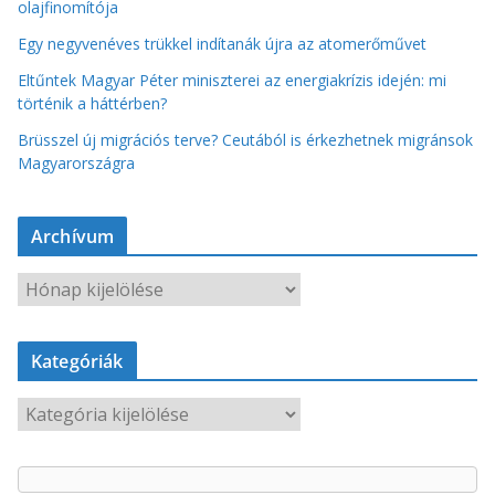
olajfinomítója
Egy negyvenéves trükkel indítanák újra az atomerőművet
Eltűntek Magyar Péter miniszterei az energiakrízis idején: mi
történik a háttérben?
Brüsszel új migrációs terve? Ceutából is érkezhetnek migránsok
Magyarországra
Archívum
A
r
c
Kategóriák
h
í
K
v
a
u
t
m
e