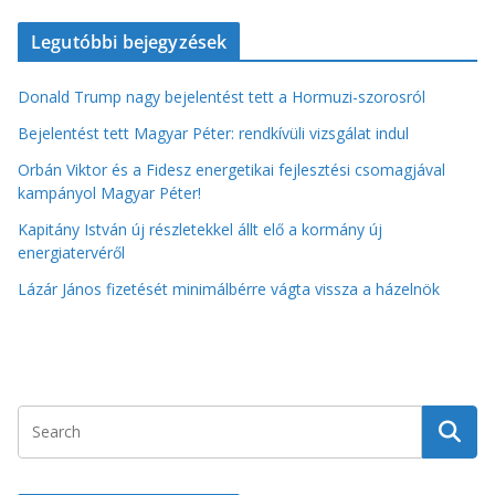
Legutóbbi bejegyzések
Donald Trump nagy bejelentést tett a Hormuzi-szorosról
Bejelentést tett Magyar Péter: rendkívüli vizsgálat indul
Orbán Viktor és a Fidesz energetikai fejlesztési csomagjával
kampányol Magyar Péter!
Kapitány István új részletekkel állt elő a kormány új
energiatervéről
Lázár János fizetését minimálbérre vágta vissza a házelnök