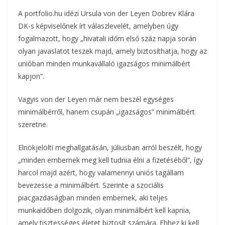
o
e
A portfolio.hu idézi Ursula von der Leyen Dobrev Klára
a
DK-s képviselőnek írt válaszlevelét, amelyben úgy
o
r
m
fogalmazott, hogy „hivatali időm első száz napja során
k
olyan javaslatot teszek majd, amely biztosíthatja, hogy az
e
unióban minden munkavállaló igazságos minimálbért
g
kapjon”.
Vagyis von der Leyen már nem beszél egységes
minimálbérről, hanem csupán „igazságos” minimálbért
szeretne.
Elnökjelölti meghallgatásán, júliusban arról beszélt, hogy
„minden embernek meg kell tudnia élni a fizetéséből”, így
harcol majd azért, hogy valamennyi uniós tagállam
bevezesse a minimálbért. Szerinte a szociális
piacgazdaságban minden embernek, aki teljes
munkaidőben dolgozik, olyan minimálbért kell kapnia,
amely tisztességes életet biztosít számára. Ehhez ki kell