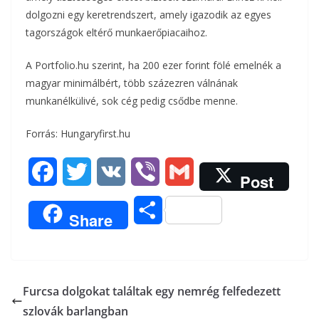
dolgozni egy keretrendszert, amely igazodik az egyes
tagországok eltérő munkaerőpiacaihoz.
A Portfolio.hu szerint, ha 200 ezer forint fölé emelnék a
magyar minimálbért, több százezren válnának
munkanélkülivé, sok cég pedig csődbe menne.
Forrás: Hungaryfirst.hu
F
T
V
V
G
Post
a
w
K
i
m
O
Share
c
i
b
a
s
e
t
e
i
s
b
t
r
l
Furcsa dolgokat találtak egy nemrég felfedezett
z
szlovák barlangban
o
e