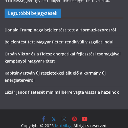
a hitelességéért így semmilyen felelősséget nem vállalok.
Legutóbbi bejegyzések
Donald Trump nagy bejelentést tett a Hormuzi-szorosról
Bejelentést tett Magyar Péter: rendkívüli vizsgálat indul
Orbán Viktor és a Fidesz energetikai fejlesztési csomagjával
kampányol Magyar Péter!
Kapitány István új részletekkel állt elő a kormány új
energiatervéről
Lázár János fizetését minimálbérre vágta vissza a házelnök
Copyright © 2026
Mai Világ
. All rights reserved.