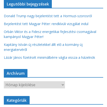
Legutóbbi bejegyzések
Donald Trump nagy bejelentést tett a Hormuzi-szorosról
Bejelentést tett Magyar Péter: rendkívüli vizsgálat indul
Orbán Viktor és a Fidesz energetikai fejlesztési csomagjával
kampányol Magyar Péter!
Kapitány István új részletekkel állt elő a kormány új
energiatervéről
Lázár János fizetését minimálbérre vágta vissza a házelnök
Archívum
A
r
c
Kategóriák
h