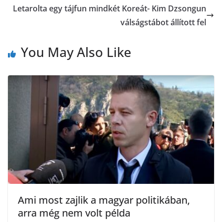
a
Letarolta egy tájfun mindkét Koreát- Kim Dzsongun
o
r
válságstábot állított fel
m
k
e
You May Also Like
g
Ami most zajlik a magyar politikában,
arra még nem volt példa