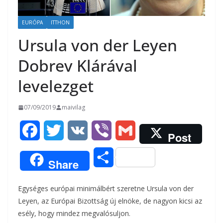
EURÓPA
ITTHON
Ursula von der Leyen
Dobrev Klárával
levelezget
07/09/2019
maivilag
F
T
V
V
G
Post
a
w
K
i
m
O
Share
c
i
b
a
s
Egységes európai minimálbért szeretne Ursula von der
e
t
e
i
s
Leyen, az Európai Bizottság új elnöke, de nagyon kicsi az
b
t
r
l
esély, hogy mindez megvalósuljon.
z