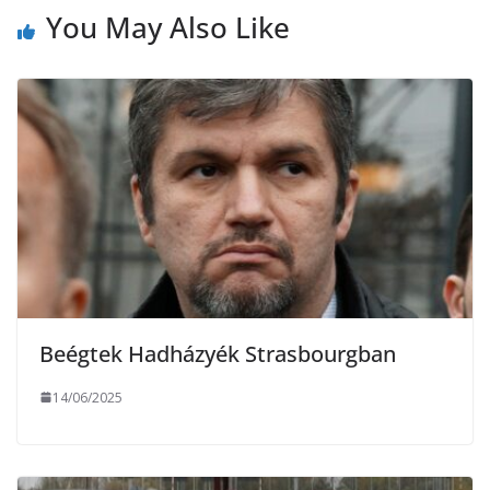
You May Also Like
k
e
g
Beégtek Hadházyék Strasbourgban
14/06/2025