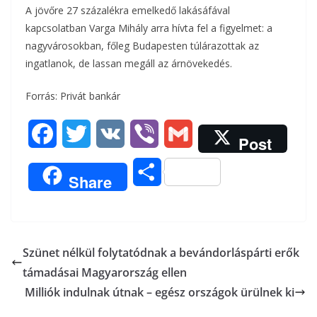
A jövőre 27 százalékra emelkedő lakásáfával
kapcsolatban Varga Mihály arra hívta fel a figyelmet: a
nagyvárosokban, főleg Budapesten túlárazottak az
ingatlanok, de lassan megáll az árnövekedés.
Forrás: Privát bankár
F
T
V
V
G
Post
a
w
K
i
m
O
Share
c
i
b
a
s
e
t
e
i
s
b
t
r
l
Szünet nélkül folytatódnak a bevándorláspárti erők
z
támadásai Magyarország ellen
o
e
a
Milliók indulnak útnak – egész országok ürülnek ki
o
r
m