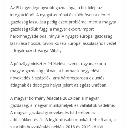
o
e
Az EU egyik legnagyobb gazdasága, a brit kilép az
a
integrációból. A nyugat-európai és különösen a német
o
r
m
gazdaság lassulása pedig azért probléma, mert a magyar
k
gazdaság tőlük függ, a magyar export/import
e
háromnegyede oda irányul. A nyugat-európai gazdaság
g
lassulása hosszú távon Közép-Európa lassulásához vezet
– fogalmazott Varga Mihály.
A pénzügyminiszter értékelése szerint ugyanakkor a
magyar gazdaság jól van, a harmadik negyedévi
növekedés 5 százalék, ami háromszorosa az uniós
átlagnak és dobogós helyet jelent az egész unióban.
A magyar kormány feladata 2020-ban a magyar
gazdaság, a magyar munkahelyek és vállalatok védelme.
A magyar gazdasági növekedés hátterében az
adócsökkentés áll. A legfontosabb munkát terhelő adó, a
szociális hozzájárulás például 2016 és 2019 között