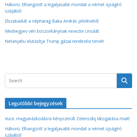
Háború: Elhangzott a legaljasabb mondat a német újságíró
szájából
Elszabadult a népharag Baka András jelölésétől
Medvegyev vén boszorkánynak nevezte Ursulát
Netanjahu elutasítja Trump gázai rendezési tervét
Legutóbbi bejegyzések
Vucic magyarázkodásra kényszerült Zelenszkij látogatása miatt
Háború: Elhangzott a legaljasabb mondat a német újságíró
szájából