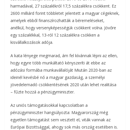
harmadával, 27 százalékról 17,5 százalékra csökkent. Ez
2600 milliárd forint többletet jelentett a magyar cégeknek,
amelyek ebből finanszírozhatták a béremeléseket,
anélkül, hogy versenyképességük csökkent volna. Jövőre
egy százalékkal, 13-ról 12 százalékra csökken a
kisvállalkozások adója.
A kata lényege megmarad, ám fel kívánnak lépni az ellen,
hogy egyre több munkáltató kényszeríti át ebbe az
adózási formába munkavállalóját Miután 2020-ban az
ideinél kevésbé nő a magyar gazdaság, a személyi
jövedelemadó csökkentésének 2020 után lehet realitása
– fűzte hozzá a pénzügyminiszter.
Az uniós támogatásokkal kapcsolatban a
pénzügyminiszter hangsúlyozta: Magyarország még
egyetlen támogatást sem vesztett el, viták vannak az
Európai Bizottsággal, ahogy sok más ország esetében is.