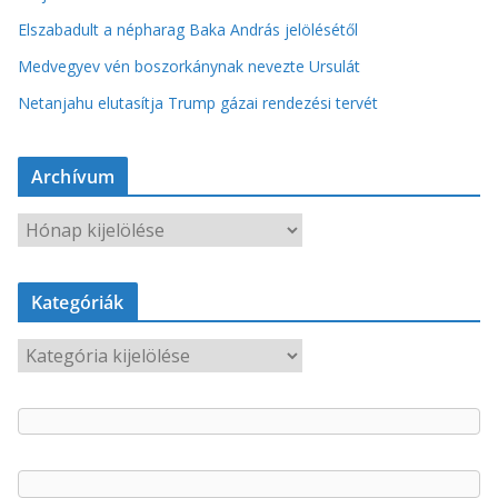
Elszabadult a népharag Baka András jelölésétől
Medvegyev vén boszorkánynak nevezte Ursulát
Netanjahu elutasítja Trump gázai rendezési tervét
Archívum
A
r
c
Kategóriák
h
í
K
v
a
u
t
m
e
g
ó