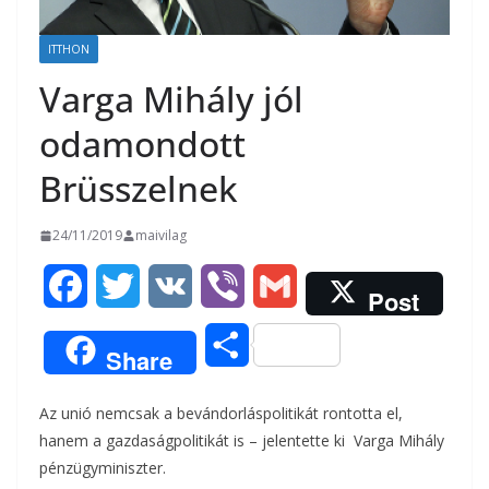
ITTHON
Varga Mihály jól
odamondott
Brüsszelnek
24/11/2019
maivilag
F
T
V
V
G
Post
a
w
K
i
m
O
Share
c
i
b
a
s
Az unió nemcsak a bevándorláspolitikát rontotta el,
e
t
e
i
s
hanem a gazdaságpolitikát is – jelentette ki Varga Mihály
b
t
r
l
pénzügyminiszter.
z