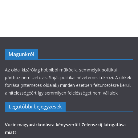
r
i
á
k
Magunkról
Az oldal kizárólag hobbiból működik, semmelyik politikai
párthoz nem tartozik. Saját politikai nézetemet tükrözi. A cikkek
forrása (internetes oldalak) minden esetben feltüntetésre kerül,
a hitelességéért így semmilyen felelősséget nem vállalok.
Legutóbbi bejegyzések
Vucic magyarázkodásra kényszerült Zelenszkij látogatása
miatt