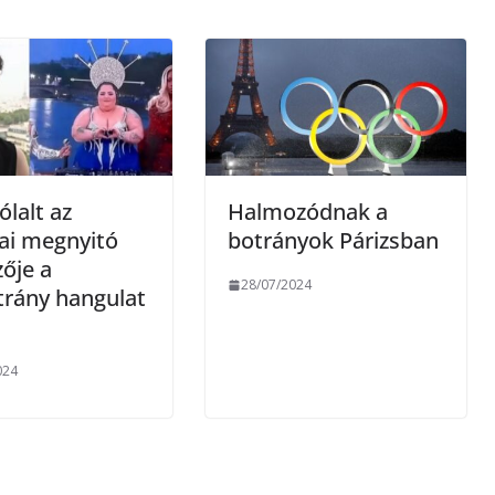
e
g
lalt az
Halmozódnak a
ai megnyitó
botrányok Párizsban
ője a
28/07/2024
trány hangulat
024