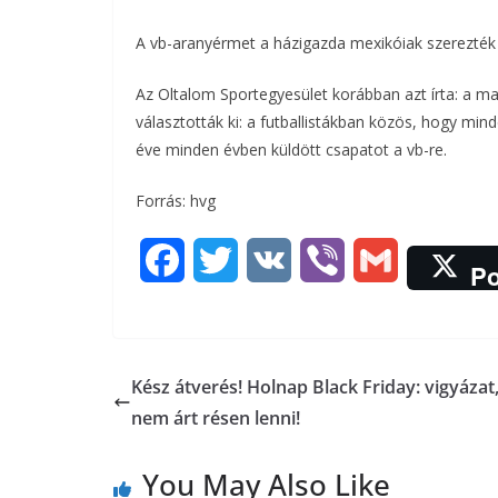
A vb-aranyérmet a házigazda mexikóiak szerezték m
Az Oltalom Sportegyesület korábban azt írta: a ma
választották ki: a futballistákban közös, hogy mi
éve minden évben küldött csapatot a vb-re.
Forrás: hvg
F
T
V
V
G
Po
a
w
K
i
m
c
i
b
a
Kész átverés! Holnap Black Friday: vigyázat
e
t
e
i
nem árt résen lenni!
b
t
r
l
You May Also Like
o
e