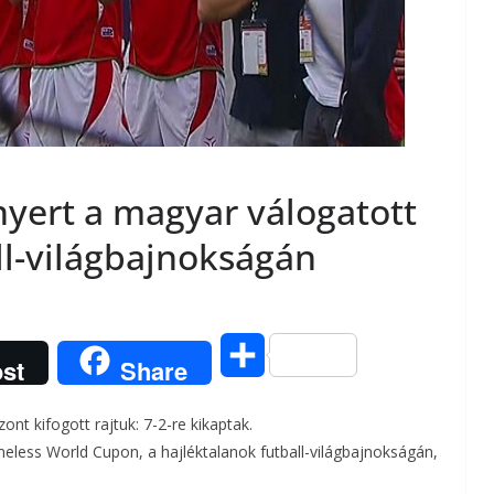
yert a magyar válogatott
ll-világbajnokságán
O
st
Share
s
ont kifogott rajtuk: 7-2-re kikaptak.
s
less World Cupon, a hajléktalanok futball-világbajnokságán,
z