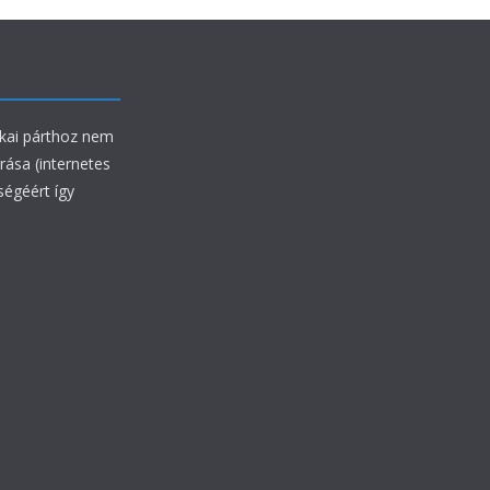
ikai párthoz nem
rrása (internetes
ségéért így