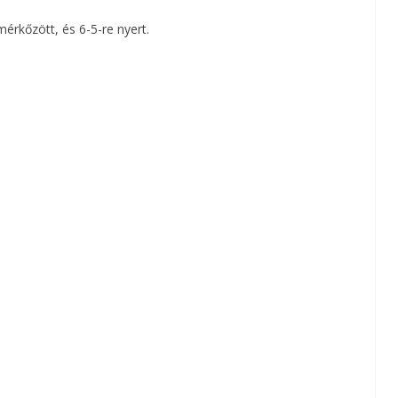
rkőzött, és 6-5-re nyert.
a
m
e
g