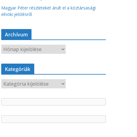
Magyar Péter részleteket árult el a köztársasági
elnöki jelölésről
Archívum
A
r
c
Kategóriák
h
í
K
v
a
u
t
m
e
g
ó
r
i