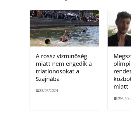
o
r
k
A rossz vízminőség
Megszó
miatt nem engedik a
olimpi
triatlonosokat a
rendez
Szajnába
közbo
miatt
28/07/2024
28/07/2