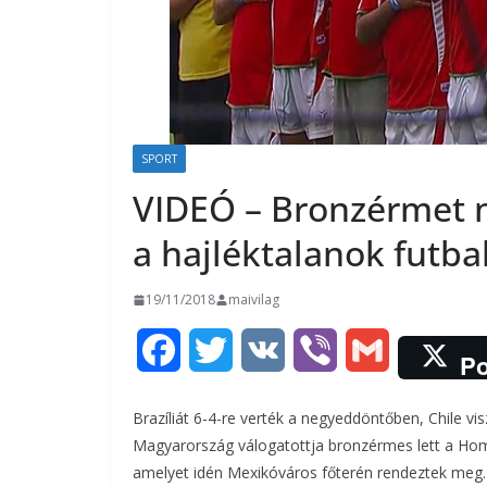
SPORT
VIDEÓ – Bronzérmet n
a hajléktalanok futba
19/11/2018
maivilag
F
T
V
V
G
Po
a
w
K
i
m
Brazíliát 6-4-re verték a negyeddöntőben, Chile visz
c
i
b
a
Magyarország válogatottja bronzérmes lett a Home
amelyet idén Mexikóváros főterén rendeztek meg.
e
t
e
i