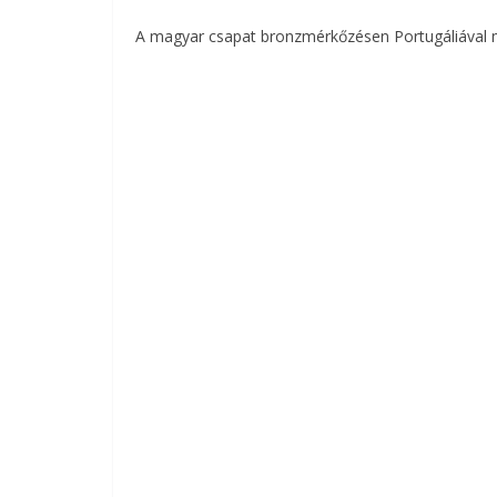
A magyar csapat bronzmérkőzésen Portugáliával mé
b
t
r
l
o
e
o
r
k