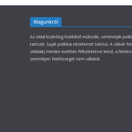
Magunkról
Az oldal kizárólag hobbiból működik, semmelyik polit
tartozik. Saját politikai nézetemet tükrözi. A cikkek fo
oldalak) minden esetben feltüntetésre kerül, a hiteles
semmilyen felelősséget nem vállalok.