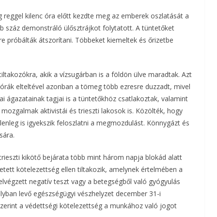
reggel kilenc óra előtt kezdte meg az emberek oszlatását a
a
 száz demonstráló ülősztrájkot folytatott. A tüntetőket
m
ére próbálták átszorítani. Többeket kiemeltek és őrizetbe
e
g
iltakozókra, akik a vízsugárban is a földön ülve maradtak. Azt
 órák elteltével azonban a tömeg több ezresre duzzadt, mivel
 ágazatainak tagjai is a tüntetőkhöz csatlakoztak, valamint
i mozgalmak aktivistái és trieszti lakosok is. Közölték, hogy
jelenleg is igyekszik feloszlatni a megmozdulást. Könnygázt és
sára.
 trieszti kikötő bejárata több mint három napja blokád alatt
tett kötelezettség ellen tiltakozik, amelynek értelmében a
lvégzett negatív teszt vagy a betegségből való gyógyulás
ályban levő egészségügyi vészhelyzet december 31-i
szerint a védettségi kötelezettség a munkához való jogot