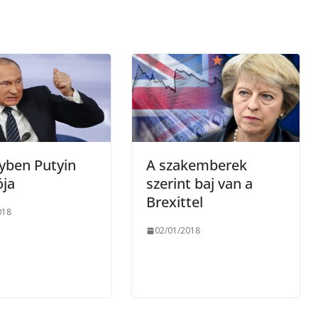
e
g
yben Putyin
A szakemberek
ója
szerint baj van a
Brexittel
018
02/01/2018