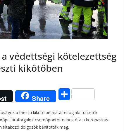
 a védettségi kötelezettség
eszti kikötőben
O
st
Share
s
óságok a trieszti kikötő bejáratát elfoglaló tüntetők
s
európai áruforgalmi csomópontot napok óta a koronavírus
en tiltakozó dolgozók bénították meg.
z