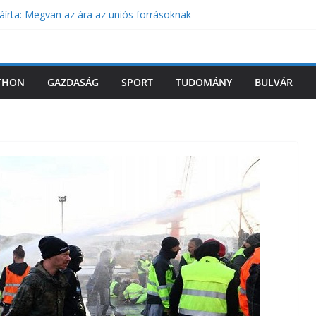
áírta: Megvan az ára az uniós forrásoknak
aladunk a vagyonvisszaszerzéssel
ztetést adott ki a CIA: Putyin hamarosan
NATO-országra
ntéssel érkezett Magyar Péter
THON
GAZDASÁG
SPORT
TUDOMÁNY
BULVÁR
tózták le Orbán Viktort