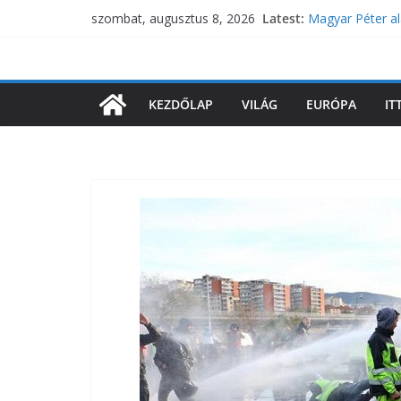
Skip
Latest:
Magyar Péter al
szombat, augusztus 8, 2026
to
Vitézy Dávid: H
Súlyos figyelme
content
lecsaphat egy 
Hatalmas bejele
KEZDŐLAP
VILÁG
EURÓPA
IT
Meglepő, hol fo