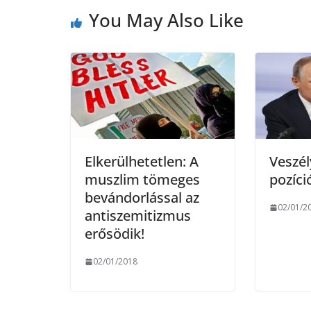
You May Also Like
o
r
k
Elkerülhetetlen: A
Veszél
muszlim tömeges
pozíci
bevándorlással az
02/01/2
antiszemitizmus
erősödik!
02/01/2018