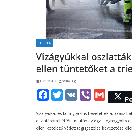
EURÓPA
Vízágyúkkal oszlatták
ellen tüntetőket a tri
18/10/2021
maivilag
F
T
V
V
G
Po
a
w
K
i
m
Vízágyúkat és könnygázt is bevetettek az olasz hat
c
i
b
a
oszlatására hétfőn, miután az egyik legnagyobb 
elleni kötelező védettségi igazolás bevezetése ell
e
t
e
i