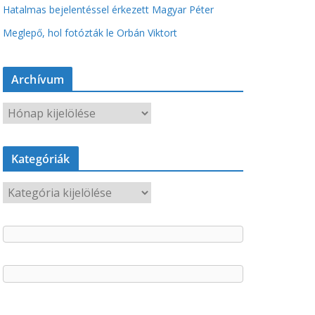
Hatalmas bejelentéssel érkezett Magyar Péter
Meglepő, hol fotózták le Orbán Viktort
Archívum
A
r
c
Kategóriák
h
í
K
v
a
u
t
m
e
g
ó
r
i