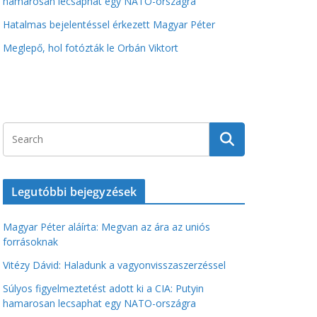
hamarosan lecsaphat egy NATO-országra
Hatalmas bejelentéssel érkezett Magyar Péter
Meglepő, hol fotózták le Orbán Viktort
Legutóbbi bejegyzések
Magyar Péter aláírta: Megvan az ára az uniós
forrásoknak
Vitézy Dávid: Haladunk a vagyonvisszaszerzéssel
Súlyos figyelmeztetést adott ki a CIA: Putyin
hamarosan lecsaphat egy NATO-országra