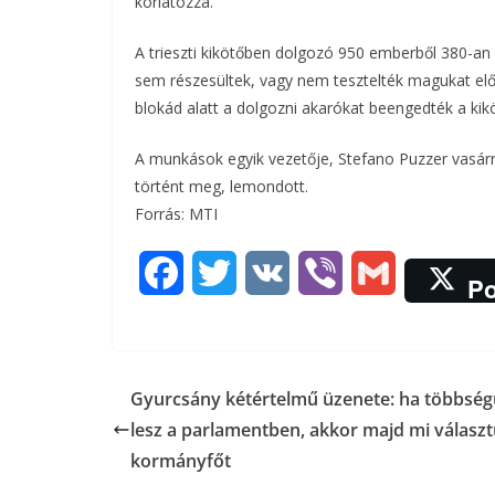
korlátozza.
A trieszti kikötőben dolgozó 950 emberből 380-an
sem részesültek, vagy nem tesztelték magukat előr
blokád alatt a dolgozni akarókat beengedték a kik
A munkások egyik vezetője, Stefano Puzzer vasár
történt meg, lemondott.
Forrás: MTI
F
T
V
V
G
Po
a
w
K
i
m
c
i
b
a
Gyurcsány kétértelmű üzenete: ha többsé
e
t
e
i
lesz a parlamentben, akkor majd mi válasz
b
t
r
l
kormányfőt
o
e