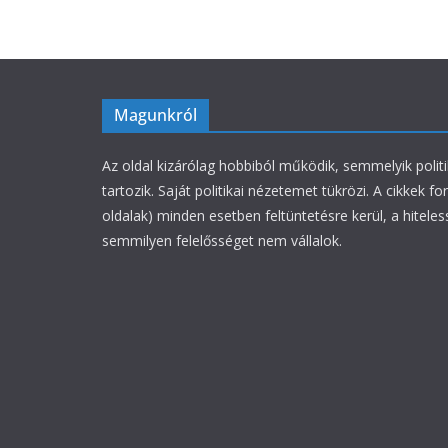
Magunkról
Az oldal kizárólag hobbiból működik, semmelyik polit
tartozik. Saját politikai nézetemet tükrözi. A cikkek fo
oldalak) minden esetben feltüntetésre kerül, a hiteles
semmilyen felelősséget nem vállalok.