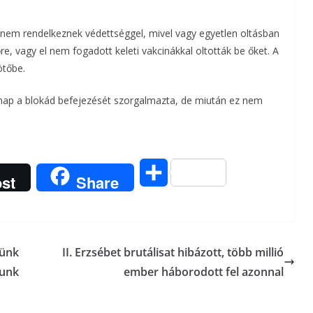
 nem rendelkeznek védettséggel, mivel vagy egyetlen oltásban
e, vagy el nem fogadott keleti vakcinákkal oltották be őket. A
ötőbe.
nap a blokád befejezését szorgalmazta, de miután ez nem
O
st
Share
s
s
günk
II. Erzsébet brutálisat hibázott, több millió
z
tunk
ember háborodott fel azonnal
a
m