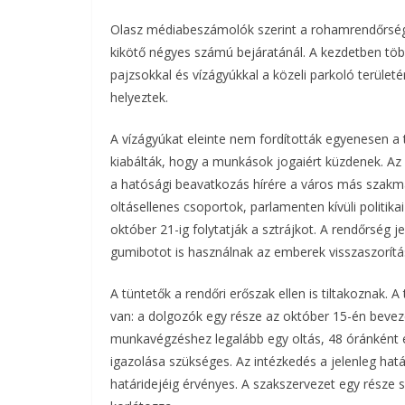
Olasz médiabeszámolók szerint a rohamrendőrség 
b
t
r
l
kikötő négyes számú bejáratánál. A kezdetben több
o
e
pajzsokkal és vízágyúkkal a közeli parkoló terület
helyeztek.
o
r
k
A vízágyúkat eleinte nem fordították egyenesen a t
kiabálták, hogy a munkások jogaiért küzdenek. Az
a hatósági beavatkozás hírére a város más szakmai
oltásellenes csoportok, parlamenten kívüli politika
október 21-ig folytatják a sztrájkot. A rendőrség 
gumibotot is használnak az emberek visszaszorítá
A tüntetők a rendőri erőszak ellen is tiltakoznak. A
van: a dolgozók egy része az október 15-én beveze
munkavégzéshez legalább egy oltás, 48 óránként e
igazolása szükséges. Az intézkedés a jelenleg hat
határidejéig érvényes. A szakszervezet egy része 