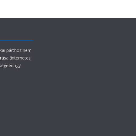
ikai párthoz nem
rrása (internetes
ségéért így