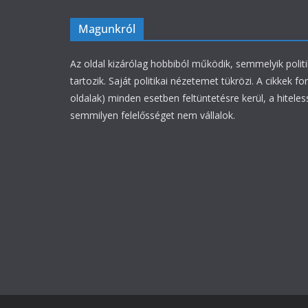
Magunkról
Az oldal kizárólag hobbiból működik, semmelyik polit
tartozik. Saját politikai nézetemet tükrözi. A cikkek fo
oldalak) minden esetben feltüntetésre kerül, a hiteles
semmilyen felelősséget nem vállalok.