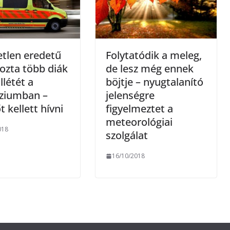
tlen eredetű
Folytatódik a meleg,
ozta több diák
de lesz még ennek
llétét a
böjtje – nyugtalanító
ziumban –
jelenségre
 kellett hívni
figyelmeztet a
meteorológiai
018
szolgálat
16/10/2018