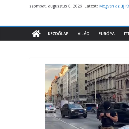
Skip
Latest:
Megvan az új Kö
szombat, augusztus 8, 2026
to
Zelenszkij megg
Államfőválasztá
content
Országházból
Magyar Péter al
KEZDŐLAP
VILÁG
EURÓPA
IT
Vitézy Dávid: H