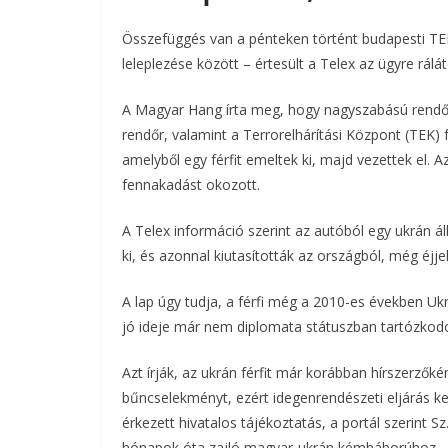
b
t
r
l
Összefüggés van a pénteken történt budapesti TEK
leleplezése között – értesült a Telex az ügyre rálá
o
e
A Magyar Hang írta meg, hogy nagyszabású rendőrs
o
r
rendőr, valamint a Terrorelhárítási Központ (TEK) 
k
amelyből egy férfit emeltek ki, majd vezettek el. Az 
fennakadást okozott.
A Telex információ szerint az autóból egy ukrán á
ki, és azonnal kiutasították az országból, még éjj
A lap úgy tudja, a férfi még a 2010-es években U
jó ideje már nem diplomata státuszban tartózko
Azt írják, az ukrán férfit már korábban hírszerzőké
bűncselekményt, ezért idegenrendészeti eljárás ke
érkezett hivatalos tájékoztatás, a portál szerint 
hónapok óta zajló magyar-ukrán kémháborúhoz.