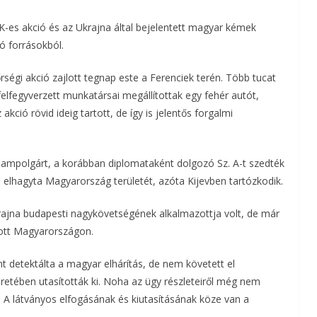
a
-es akció és az Ukrajna által bejelentett magyar kémek
tó forrásokból.
m
égi akció zajlott tegnap este a Ferenciek terén. Több tucat
e
felfegyverzett munkatársai megállítottak egy fehér autót,
g
akció rövid ideig tartott, de így is jelentős forgalmi
llampolgárt, a korábban diplomataként dolgozó Sz. A-t szedték
el elhagyta Magyarország területét, azóta Kijevben tartózkodik.
krajna budapesti nagykövetségének alkalmazottja volt, de már
dott Magyarországon.
nt detektálta a magyar elhárítás, de nem követett el
retében utasították ki. Noha az ügy részleteiről még nem
Sz. A látványos elfogásának és kiutasításának köze van a