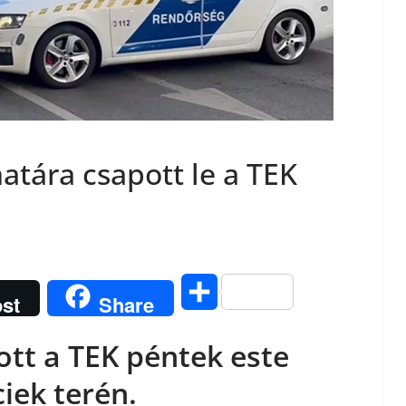
atára csapott le a TEK
O
st
Share
s
ott a TEK péntek este
s
iek terén.
z