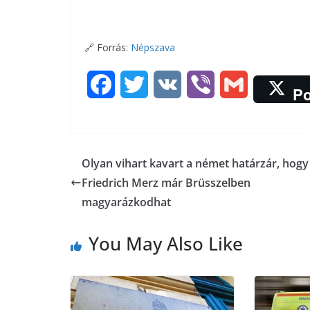
🔗
Forrás:
Népszava
F
T
V
V
G
Po
a
w
K
i
m
c
i
b
a
Olyan vihart kavart a német határzár, hogy
e
t
e
i
Friedrich Merz már Brüsszelben
b
t
r
l
magyarázkodhat
o
e
You May Also Like
o
r
k