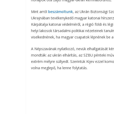
Mint arról
beszámoltunk
, az Ukrán Biztonsági Szo
Ukrajnában tevékenykedő magyar katonai hírszerző
Kárpátalja katonai védelméről, a régió földi és lé
helyi lakosok társadalmi-politikai nézeteinek tanu
viselkednének, ha magyar csapatok lépnének be a r
A Népszavának nyilatkozó, nevük elhallgatását kér
mondták: az ukrán elhárítás, az SZBU pénteki műv
extrém mélyre süllyedt. Szerintük Kijev ezzel kom
volna meglepő, ha lenne folytatás.