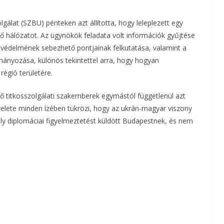
lgálat (SZBU) pénteken azt állította, hogy leleplezett egy
 hálózatot. Az ügynökök feladata volt információk gyűjtése
gi védelmének sebezhető pontjainak felkutatása, valamint a
lmányozása, különös tekintettel arra, hogy hogyan
égió területére.
ő titkosszolgálati szakemberek egymástól függetlenül azt
elete minden ízében tükrözi, hogy az ukrán-magyar viszony
oly diplomáciai figyelmeztetést küldött Budapestnek, és nem