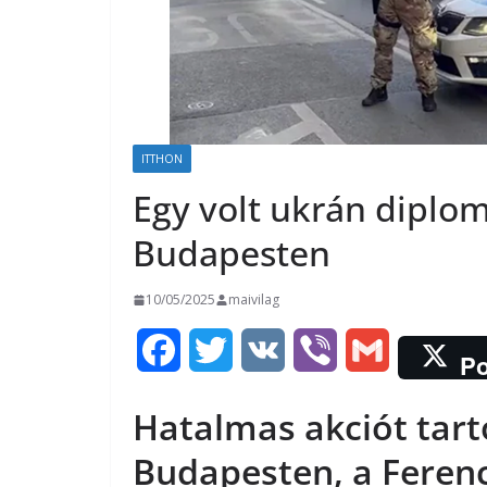
ITTHON
Egy volt ukrán diplom
Budapesten
10/05/2025
maivilag
F
T
V
V
G
Po
a
w
K
i
m
Hatalmas akciót tart
c
i
b
a
Budapesten, a Ferenc
e
t
e
i