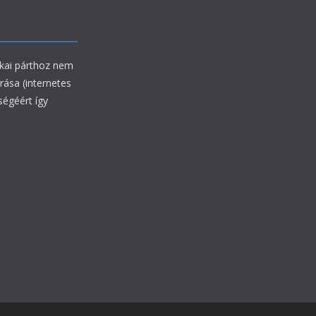
ikai párthoz nem
rrása (internetes
ségéért így