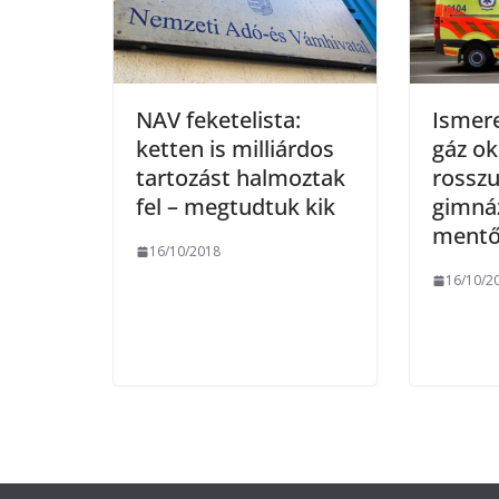
NAV feketelista:
Ismere
ketten is milliárdos
gáz ok
tartozást halmoztak
rosszu
fel – megtudtuk kik
gimná
mentőt
16/10/2018
16/10/2