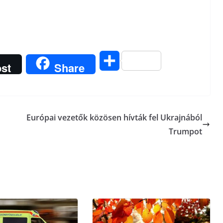
O
st
Share
s
s
Európai vezetők közösen hívták fel Ukrajnából
z
Trumpot
a
m
e
g