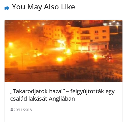
You May Also Like
k
e
g
„Takarodjatok haza!” – felgyújtották egy
család lakását Angliában
20/11/2018