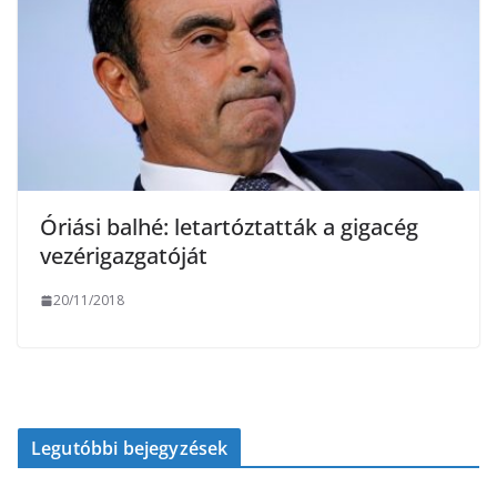
Óriási balhé: letartóztatták a gigacég
vezérigazgatóját
20/11/2018
Legutóbbi bejegyzések