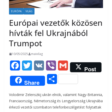
EURÓPA
VILÁG
Európai vezetők közösen
hívták fel Ukrajnából
Trumpot
10/05/2025
maivilag
F
T
V
V
G
Post
a
w
K
i
m
O
Share
c
i
b
a
s
Volodimir Zelenszkij ukrán elnök, valamint Nagy-Britannia,
e
t
e
i
s
Franciaország, Németország és Lengyelország Ukrajnába
b
t
r
l
érkező vezetői szombaton telefonbeszélgetést folytattak
z