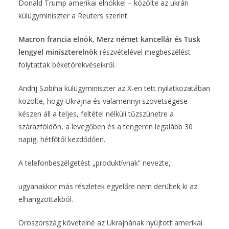
Donald Trump amerikai elnökkel – közölte az ukrán
o
e
a
külügyminiszter a Reuters szerint.
o
r
m
Macron francia elnök, Merz német kancellár és Tusk
k
lengyel miniszterelnök
részvételével megbeszélést
e
folytattak béketörekvéseikről.
g
Andrij Szibiha külügyminiszter az X-en tett nyilatkozatában
közölte, hogy Ukrajna és valamennyi szövetségese
készen áll a teljes, feltétel nélküli tűzszünetre a
szárazföldön, a levegőben és a tengeren legalább 30
napig, hétfőtől kezdődően.
A telefonbeszélgetést „produktívnak” nevezte,
ugyanakkor más részletek egyelőre nem derültek ki az
elhangzottakból.
Oroszország követelné az Ukrajnának nyújtott amerikai