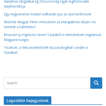
Hatalmas lángokkal ég Oroszország egyik legfontosabb
olajfinomítója
Egy negyvenéves trükkel indítanák újra az atomerőművet
Eltűntek Magyar Péter miniszterei az energiakrízis idején: mi
történik a háttérben?
Brüsszel új migrációs terve? Ceutából is érkezhetnek migránsok
Magyarországra
Tiszások: a fideszesekből kell duzzasztógátat csinálni a
Dunában
Legutóbbi bejegyzések