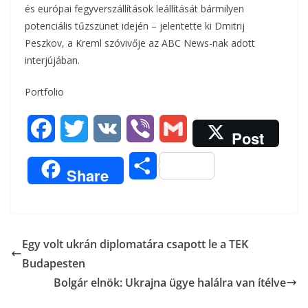
és európai fegyverszállítások leállítását bármilyen
potenciális tűzszünet idején – jelentette ki Dmitrij
Peszkov, a Kreml szóvivője az ABC News-nak adott
interjújában.
Portfolio
F
T
V
V
G
Post
a
w
K
i
m
O
Share
c
i
b
a
s
e
t
e
i
s
b
t
r
l
Egy volt ukrán diplomatára csapott le a TEK
z
Budapesten
o
e
a
Bolgár elnök: Ukrajna ügye halálra van ítélve
o
r
m