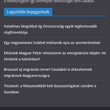
a hitelességéért így semmilyen felelősséget nem vállalok.
Legutóbbi bejegyzések
Hatalmas lángokkal ég Oroszország egyik legfontosabb
olajfinomítója
Egy negyvenéves trükkel indítanák újra az atomerőművet
Eltűntek Magyar Péter miniszterei az energiakrízis idején: mi
történik a háttérben?
Brüsszel új migrációs terve? Ceutából is érkezhetnek
migránsok Magyarországra
Tiszások: a fideszesekből kell duzzasztógátat csinálni a
Dunában