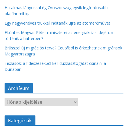
Hatalmas lángokkal ég Oroszország egyik legfontosabb
olajfinomítója
Egy negyvenéves trükkel indítanák újra az atomerőművet
Eltűntek Magyar Péter miniszterei az energiakrízis idején: mi
történik a háttérben?
Brüsszel új migrációs terve? Ceutából is érkezhetnek migránsok
Magyarországra
Tiszások: a fideszesekből kell duzzasztógátat csinálni a
Dunában
Archívum
A
r
c
Kategóriák
h