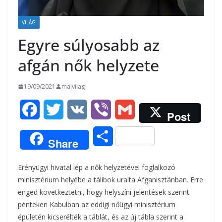
VILÁG
Egyre súlyosabb az
afgán nők helyzete
19/09/2021
maivilag
F
T
V
V
G
Post
a
w
K
i
m
O
Share
c
i
b
a
s
Erényügyi hivatal lép a nők helyzetével foglalkozó
e
t
e
i
s
minisztérium helyébe a tálibok uralta Afganisztánban. Erre
b
t
r
l
enged következtetni, hogy helyszíni jelentések szerint
z
pénteken Kabulban az eddigi nőügyi minisztérium
o
e
a
épületén kicserélték a táblát, és az új tábla szerint a