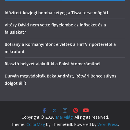
Időzített közjogi bomba ketyeg a Tisza terve mögött
Vitézy Dávid nem vette figyelembe az időseket és a
falusiakat?
Botrány a Kormányinfón: elvették a HírTV riporterétől a
mikrofont
Riasztó helyzet alakult ki a Paksi Atomerőműnél
Durván megvádolták Baka Andrást, Rétvári Bence súlyos
dolgot állít
Copyright © 2026
Mai Világ
. All rights reserved.
Theme:
ColorMag
by ThemeGrill. Powered by
WordPress
.