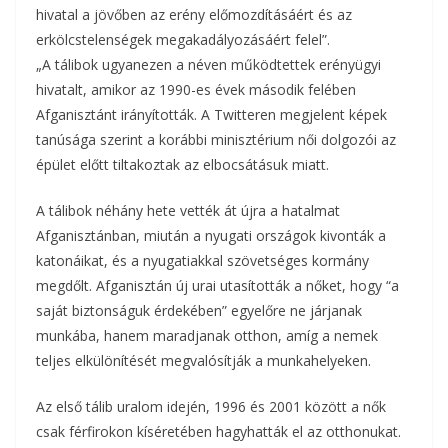
o
r
hivatal a jövőben az erény előmozdításáért és az
m
erkölcstelenségek megakadályozásáért felel”.
k
„A tálibok ugyanezen a néven működtettek erényügyi
e
hivatalt, amikor az 1990-es évek második felében
g
Afganisztánt irányították. A Twitteren megjelent képek
tanúsága szerint a korábbi minisztérium női dolgozói az
épület előtt tiltakoztak az elbocsátásuk miatt.
A tálibok néhány hete vették át újra a hatalmat
Afganisztánban, miután a nyugati országok kivonták a
katonáikat, és a nyugatiakkal szövetséges kormány
megdőlt. Afganisztán új urai utasították a nőket, hogy “a
saját biztonságuk érdekében” egyelőre ne járjanak
munkába, hanem maradjanak otthon, amíg a nemek
teljes elkülönítését megvalósítják a munkahelyeken.
Az első tálib uralom idején, 1996 és 2001 között a nők
csak férfirokon kíséretében hagyhatták el az otthonukat.