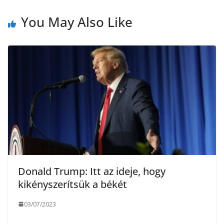
o
r
m
You May Also Like
k
e
g
Donald Trump: Itt az ideje, hogy
kikényszerítsük a békét
03/07/2023