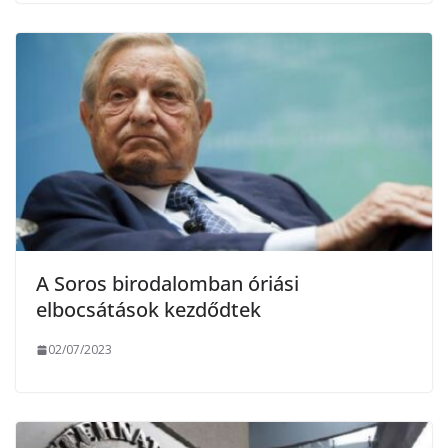
A Soros birodalomban óriási
elbocsátások kezdődtek
02/07/2023