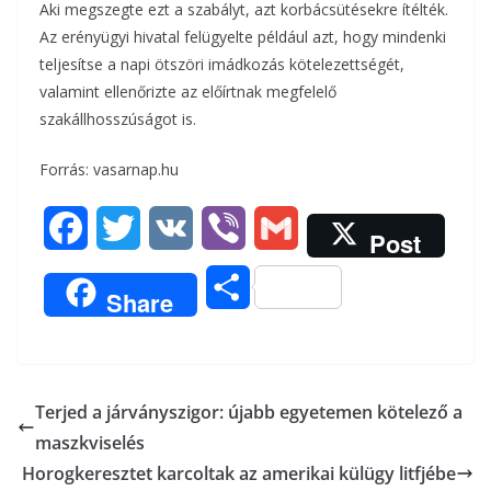
Aki megszegte ezt a szabályt, azt korbácsütésekre ítélték.
Az erényügyi hivatal felügyelte például azt, hogy mindenki
teljesítse a napi ötszöri imádkozás kötelezettségét,
valamint ellenőrizte az előírtnak megfelelő
szakállhosszúságot is.
Forrás: vasarnap.hu
F
T
V
V
G
Post
a
w
K
i
m
O
Share
c
i
b
a
s
e
t
e
i
s
b
t
r
l
Terjed a járványszigor: újabb egyetemen kötelező a
z
maszkviselés
o
e
a
Horogkeresztet karcoltak az amerikai külügy litfjébe