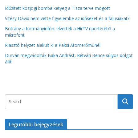
Időzített közjogi bomba ketyeg a Tisza terve mögött
Vitézy Dávid nem vette figyelembe az időseket és a falusiakat?
Botrány a Kormányinfón: elvették a HírTV riporterétől a
mikrofont
Riasztó helyzet alakult ki a Paksi Atomerőműnél
Durván megvádolták Baka Andrást, Rétvári Bence súlyos dolgot
állít
Legutóbbi bejegyzések