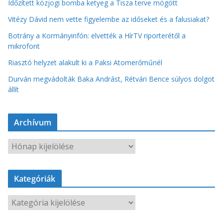
Időzített közjogi bomba ketyeg a Tisza terve mögött
Vitézy Dávid nem vette figyelembe az időseket és a falusiakat?
Botrány a Kormányinfón: elvették a HírTV riporterétől a
mikrofont
Riasztó helyzet alakult ki a Paksi Atomerőműnél
Durván megvádolták Baka Andrást, Rétvári Bence súlyos dolgot
állít
Archívum
A
r
c
Kategóriák
h
í
K
v
a
u