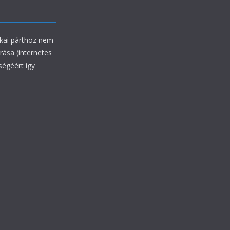
ikai párthoz nem
rrása (internetes
ségéért így