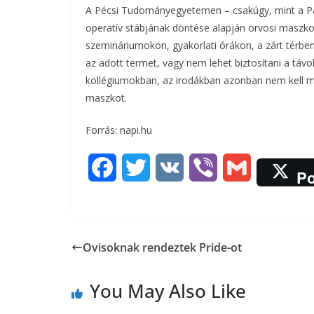
A Pécsi Tudományegyetemen – csakúgy, mint a Pá
operatív stábjának döntése alapján orvosi maszkot 
szemináriumokon, gyakorlati órákon, a zárt térben
az adott termet, vagy nem lehet biztosítani a távo
kollégiumokban, az irodákban azonban nem kell mas
maszkot.
Forrás: napi.hu
F
T
V
V
G
Po
a
w
K
i
m
c
i
b
a
Ovisoknak rendeztek Pride-ot
e
t
e
i
b
t
r
l
You May Also Like
o
e