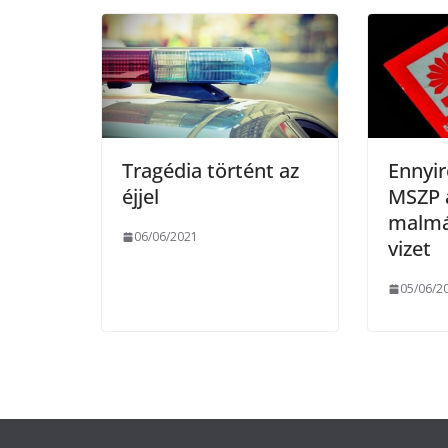
o
r
k
Tragédia történt az
Ennyir
éjjel
MSZP 
malmár
06/06/2021
vizet
05/06/2