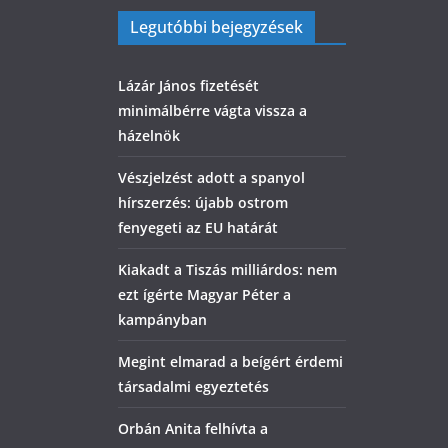
Legutóbbi bejegyzések
Lázár János fizetését
minimálbérre vágta vissza a
házelnök
Vészjelzést adott a spanyol
hírszerzés: újabb ostrom
fenyegeti az EU határát
Kiakadt a Tiszás milliárdos: nem
ezt ígérte Magyar Péter a
kampányban
Megint elmarad a beígért érdemi
társadalmi egyeztetés
Orbán Anita felhívta a