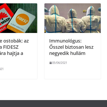
e
g
e ostobák: az
Immunológus:
a FIDESZ
Ősszel biztosan lesz
a hajtja a
negyedik hullám
05/06/2021
021