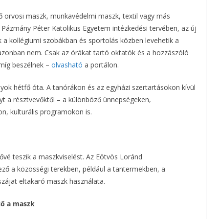
dő orvosi maszk, munkavédelmi maszk, textil vagy más
a
a Pázmány Péter Katolikus Egyetem intézkedési tervében, az új
m
k a kollégiumi szobákban és sportolás közben levehetik a
zonban nem. Csak az órákat tartó oktatók és a hozzászóló
e
amíg beszélnek –
olvasható
a portálon.
g
yok hétfő óta. A tanórákon és az egyházi szertartásokon kívül
yt a résztvevőktől – a különböző ünnepségeken,
, kulturális programokon is.
ővé teszik a maszkviselést. Az Eötvös Loránd
ő a közösségi terekben, például a tantermekben, a
szájat eltakaró maszk használata.
ző a maszk