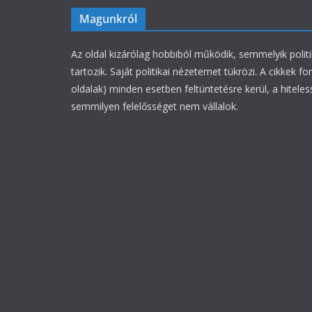
Magunkról
Az oldal kizárólag hobbiból működik, semmelyik polit
tartozik. Saját politikai nézetemet tükrözi. A cikkek fo
oldalak) minden esetben feltüntetésre kerül, a hiteles
semmilyen felelősséget nem vállalok.