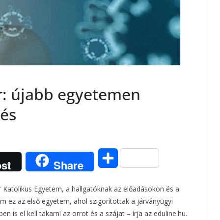
or: újabb egyetemen
lés
O
st
Share
s
 Katolikus Egyetem, a hallgatóknak az előadásokon és a
s
m ez az első egyetem, ahol szigorítottak a járványügyi
is el kell takarni az orrot és a szájat – írja az eduline.hu.
z