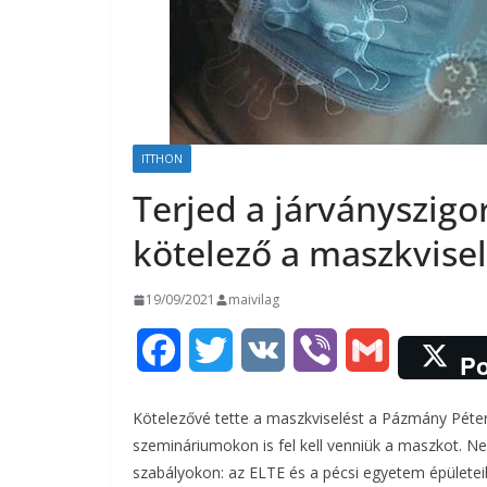
ITTHON
Terjed a járványszig
kötelező a maszkvise
19/09/2021
maivilag
F
T
V
V
G
Po
a
w
K
i
m
Kötelezővé tette a maszkviselést a Pázmány Péter
c
i
b
a
szemináriumokon is fel kell venniük a maszkot. Ne
szabályokon: az ELTE és a pécsi egyetem épületeiben 
e
t
e
i