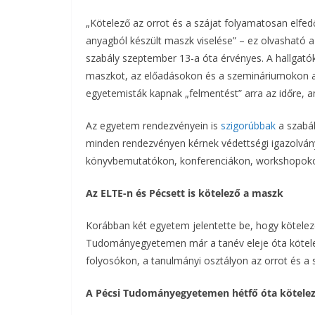
„Kötelező az orrot és a szájat folyamatosan elfe
b
t
r
l
anyagból készült maszk viselése” – ez olvasható 
o
e
szabály szeptember 13-a óta érvényes. A hallgató
maszkot, az előadásokon és a szemináriumokon a
o
r
egyetemisták kapnak „felmentést” arra az időre, 
k
Az egyetem rendezvényein is
szigorúbbak
a szabál
minden rendezvényen kérnek védettségi igazolván
könyvbemutatókon, konferenciákon, workshopokon
Az ELTE-n és Pécsett is kötelező a maszk
Korábban két egyetem jelentette be, hogy kötelez
Tudományegyetemen már a tanév eleje óta kötelez
folyosókon, a tanulmányi osztályon az orrot és a 
A Pécsi Tudományegyetemen hétfő óta kötele