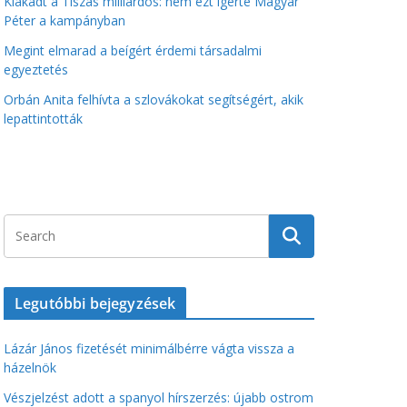
Kiakadt a Tiszás milliárdos: nem ezt ígérte Magyar
Péter a kampányban
Megint elmarad a beígért érdemi társadalmi
egyeztetés
Orbán Anita felhívta a szlovákokat segítségért, akik
lepattintották
Legutóbbi bejegyzések
Lázár János fizetését minimálbérre vágta vissza a
házelnök
Vészjelzést adott a spanyol hírszerzés: újabb ostrom