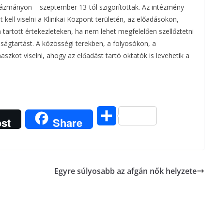
zmányon – szeptember 13-tól szigorítottak. Az intézmény
kell viselni a Klinikai Központ területén, az előadásokon,
 tartott értekezleteken, ha nem lehet megfelelően szellőztetni
lságtartást. A közösségi terekben, a folyosókon, a
zkot viselni, ahogy az előadást tartó oktatók is levehetik a
O
st
Share
s
s
Egyre súlyosabb az afgán nők helyzete
z
a
m