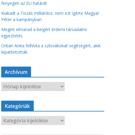
fenyegeti az EU határát
Kiakadt a Tiszás milliárdos: nem ezt ígérte Magyar
Péter a kampányban
Megint elmarad a beígért érdemi társadalmi
egyeztetés
Orbán Anita felhívta a szlovákokat segítségért, akik
lepattintották
Archívum
A
r
c
Kategóriák
h
í
K
v
a
u
t